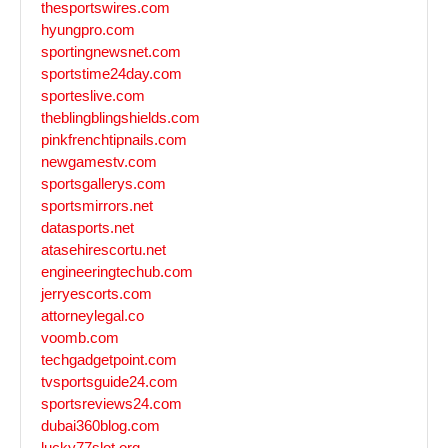
thesportswires.com
hyungpro.com
sportingnewsnet.com
sportstime24day.com
sporteslive.com
theblingblingshields.com
pinkfrenchtipnails.com
newgamestv.com
sportsgallerys.com
sportsmirrors.net
datasports.net
atasehirescortu.net
engineeringtechub.com
jerryescorts.com
attorneylegal.co
voomb.com
techgadgetpoint.com
tvsportsguide24.com
sportsreviews24.com
dubai360blog.com
lucky77slot.org