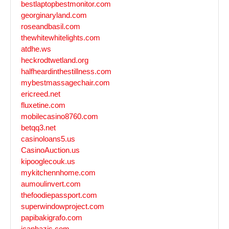
bestlaptopbestmonitor.com
georginaryland.com
roseandbasil.com
thewhitewhitelights.com
atdhe.ws
heckrodtwetland.org
halfheardinthestillness.com
mybestmassagechair.com
ericreed.net
fluxetine.com
mobilecasino8760.com
betqq3.net
casinoloans5.us
CasinoAuction.us
kipooglecouk.us
mykitchennhome.com
aumoulinvert.com
thefoodiepassport.com
superwindowproject.com
papibakigrafo.com
icanhazjs.com