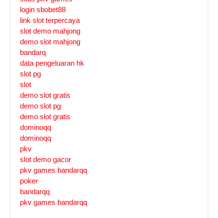
login sbobet88
link slot terpercaya
slot demo mahjong
demo slot mahjong
bandarq
data pengeluaran hk
slot pg
slot
demo slot gratis
demo slot pg
demo slot gratis
dominoqq
dominoqq
pkv
slot demo gacor
pkv games bandarqq
poker
bandarqq
pkv games bandarqq