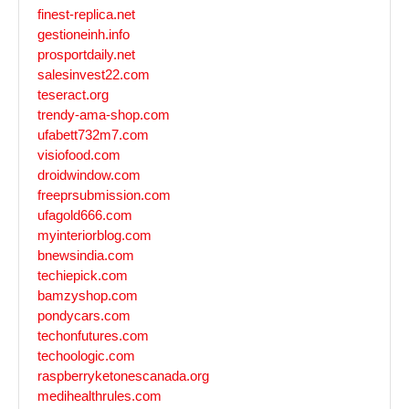
finest-replica.net
gestioneinh.info
prosportdaily.net
salesinvest22.com
teseract.org
trendy-ama-shop.com
ufabett732m7.com
visiofood.com
droidwindow.com
freeprsubmission.com
ufagold666.com
myinteriorblog.com
bnewsindia.com
techiepick.com
bamzyshop.com
pondycars.com
techonfutures.com
techoologic.com
raspberryketonescanada.org
medihealthrules.com