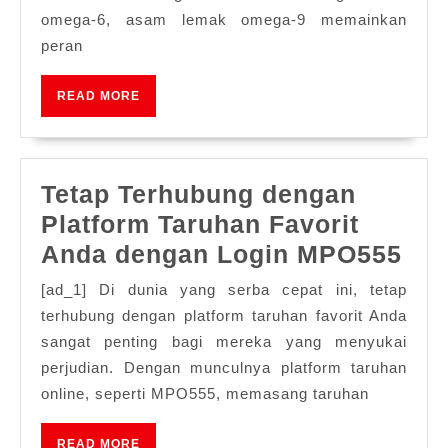
omega-6, asam lemak omega-9 memainkan
omega-
peran
9
READ
READ MORE
MORE
Tetap Terhubung dengan
Platform Taruhan Favorit
Tet
Anda dengan Login MPO555
Ter
[ad_1] Di dunia yang serba cepat ini, tetap
den
terhubung dengan platform taruhan favorit Anda
Pla
sangat penting bagi mereka yang menyukai
perjudian. Dengan munculnya platform taruhan
Tar
online, seperti MPO555, memasang taruhan
Fav
An
READ
READ MORE