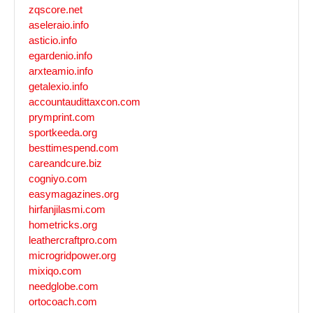
zqscore.net
aseleraio.info
asticio.info
egardenio.info
arxteamio.info
getalexio.info
accountaudittaxcon.com
prymprint.com
sportkeeda.org
besttimespend.com
careandcure.biz
cogniyo.com
easymagazines.org
hirfanjilasmi.com
hometricks.org
leathercraftpro.com
microgridpower.org
mixiqo.com
needglobe.com
ortocoach.com