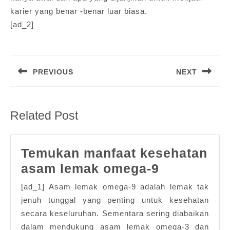
karier yang benar -benar luar biasa.
[ad_2]
Post
navigation
PREVIOUS
NEXT
Previous
Next
post:
post:
Related Post
Temukan manfaat kesehatan
Temukan
asam lemak omega-9
manfaat
[ad_1] Asam lemak omega-9 adalah lemak tak
kesehatan
jenuh tunggal yang penting untuk kesehatan
asam
secara keseluruhan. Sementara sering diabaikan
dalam mendukung asam lemak omega-3 dan
lemak