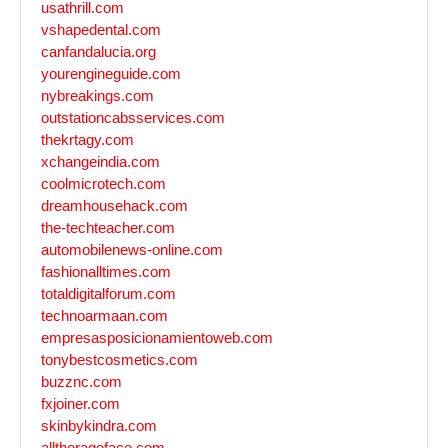
usathrill.com
vshapedental.com
canfandalucia.org
yourengineguide.com
nybreakings.com
outstationcabsservices.com
thekrtagy.com
xchangeindia.com
coolmicrotech.com
dreamhousehack.com
the-techteacher.com
automobilenews-online.com
fashionalltimes.com
totaldigitalforum.com
technoarmaan.com
empresasposicionamientoweb.com
tonybestcosmetics.com
buzznc.com
fxjoiner.com
skinbykindra.com
alltherageface.com