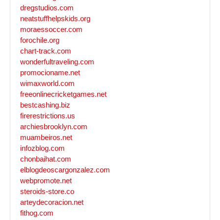
dregstudios.com
neatstuffhelpskids.org
moraessoccer.com
forochile.org
chart-track.com
wonderfultraveling.com
promocioname.net
wimaxworld.com
freeonlinecricketgames.net
bestcashing.biz
firerestrictions.us
archiesbrooklyn.com
muambeiros.net
infozblog.com
chonbaihat.com
elblogdeoscargonzalez.com
webpromote.net
steroids-store.co
arteydecoracion.net
fithog.com