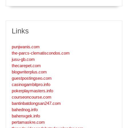
Links
punjwanis.com
the-parcs-clematiscondos.com
jusu-gb.com
thecarepet.com
blogwriterplus.com
guestpostingseo.com
casinogambitpro.info
pokerplaymasters.info
courseoncourse.com
bantinbatdongsan247.com
bahednog.info
bahenxgek.info
pertamaskre.com