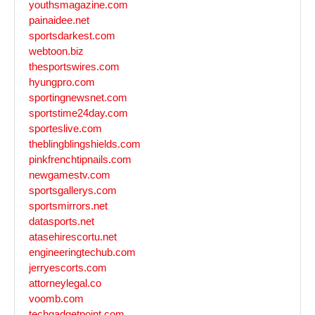
youthsmagazine.com
painaidee.net
sportsdarkest.com
webtoon.biz
thesportswires.com
hyungpro.com
sportingnewsnet.com
sportstime24day.com
sporteslive.com
theblingblingshields.com
pinkfrenchtipnails.com
newgamestv.com
sportsgallerys.com
sportsmirrors.net
datasports.net
atasehirescortu.net
engineeringtechub.com
jerryescorts.com
attorneylegal.co
voomb.com
techgadgetpoint.com