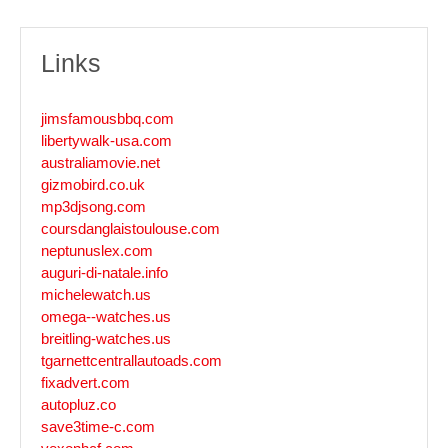
Links
jimsfamousbbq.com
libertywalk-usa.com
australiamovie.net
gizmobird.co.uk
mp3djsong.com
coursdanglaistoulouse.com
neptunuslex.com
auguri-di-natale.info
michelewatch.us
omega--watches.us
breitling-watches.us
tgarnettcentrallautoads.com
fixadvert.com
autopluz.co
save3time-c.com