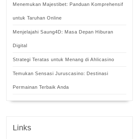
Menemukan Majestibet: Panduan Komprehensif
untuk Taruhan Online
Menjelajahi Saung4D: Masa Depan Hiburan
Digital
Strategi Teratas untuk Menang di Ahlicasino
Temukan Sensasi Juruscasino: Destinasi
Permainan Terbaik Anda
Links