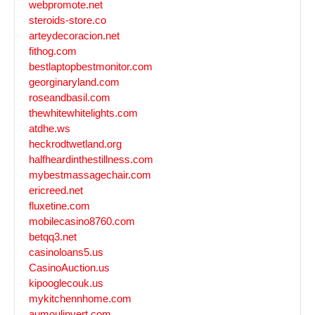
webpromote.net
steroids-store.co
arteydecoracion.net
fithog.com
bestlaptopbestmonitor.com
georginaryland.com
roseandbasil.com
thewhitewhitelights.com
atdhe.ws
heckrodtwetland.org
halfheardinthestillness.com
mybestmassagechair.com
ericreed.net
fluxetine.com
mobilecasino8760.com
betqq3.net
casinoloans5.us
CasinoAuction.us
kipooglecouk.us
mykitchennhome.com
aumoulinvert.com