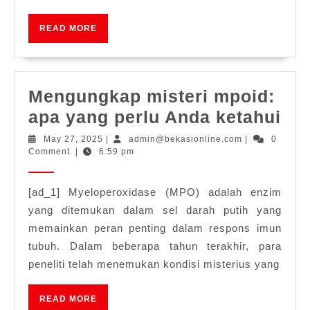
READ
READ MORE
MORE
Mengungkap misteri mpoid:
Me
apa yang perlu Anda ketahui
mis
May
admin@bekasio
May 27, 2025
|
admin@bekasionline.com
|
0
27,
Comment
|
6:59 pm
mp
2025
ap
[ad_1] Myeloperoxidase (MPO) adalah enzim
ya
yang ditemukan dalam sel darah putih yang
per
memainkan peran penting dalam respons imun
An
tubuh. Dalam beberapa tahun terakhir, para
ket
peneliti telah menemukan kondisi misterius yang
READ
READ MORE