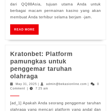
perm
dari QQ88Asia, tujuan utama Anda untuk
kasin
berbagai macam permainan kasino yang akan
yang
membuat Anda terhibur selama berjam -jam.
mend
READ
READ MORE
MORE
Kratonbet: Platform
pamungkas untuk
penggemar taruhan
Kratonbet:
olahraga
Platform
May
admin@bekasio
May 31, 2025
|
admin@bekasionline.com
|
0
31,
Comment
|
7:25 am
pamungkas
2025
untuk
[ad_1] Apakah Anda seorang penggemar taruhan
penggemar
olahraga yang mencari platform yang andal dan