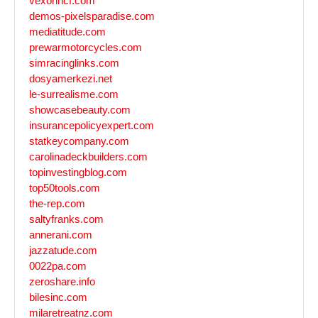
vexonhcf.com
demos-pixelsparadise.com
mediatitude.com
prewarmotorcycles.com
simracinglinks.com
dosyamerkezi.net
le-surrealisme.com
showcasebeauty.com
insurancepolicyexpert.com
statkeycompany.com
carolinadeckbuilders.com
topinvestingblog.com
top50tools.com
the-rep.com
saltyfranks.com
annerani.com
jazzatude.com
0022pa.com
zeroshare.info
bilesinc.com
milaretreatnz.com