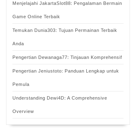
Menjelajahi JakartaSlot88: Pengalaman Bermain
Game Online Terbaik
Temukan Dunia303: Tujuan Permainan Terbaik
Anda
Pengertian Dewanaga77: Tinjauan Komprehensif
Pengertian Jeniustoto: Panduan Lengkap untuk
Pemula
Understanding Dewi4D: A Comprehensive
Overview