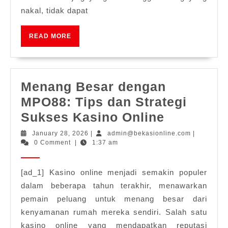
nakal, tidak dapat
READ
READ MORE
MORE
Menang Besar dengan
MPO88: Tips dan Strategi
Menang
Sukses Kasino Online
Besar
January
admin@bek
January 28, 2026
|
admin@bekasionline.com
|
28,
0 Comment
|
1:37 am
dengan
2026
MPO88:
[ad_1] Kasino online menjadi semakin populer
Tips
dalam beberapa tahun terakhir, menawarkan
dan
pemain peluang untuk menang besar dari
Strategi
kenyamanan rumah mereka sendiri. Salah satu
Sukses
kasino online yang mendapatkan reputasi