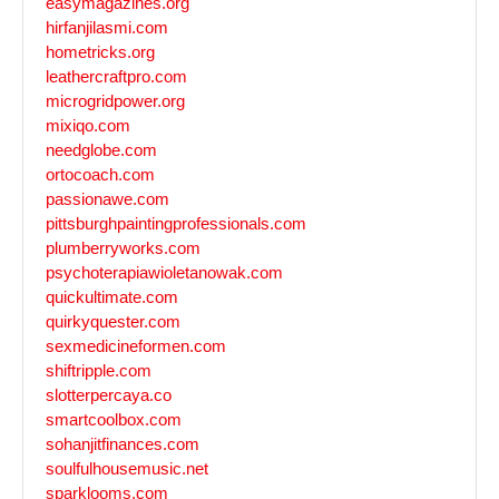
easymagazines.org
hirfanjilasmi.com
hometricks.org
leathercraftpro.com
microgridpower.org
mixiqo.com
needglobe.com
ortocoach.com
passionawe.com
pittsburghpaintingprofessionals.com
plumberryworks.com
psychoterapiawioletanowak.com
quickultimate.com
quirkyquester.com
sexmedicineformen.com
shiftripple.com
slotterpercaya.co
smartcoolbox.com
sohanjitfinances.com
soulfulhousemusic.net
sparklooms.com