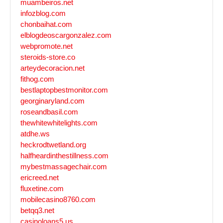
muambeiros.net
infozblog.com
chonbaihat.com
elblogdeoscargonzalez.com
webpromote.net
steroids-store.co
arteydecoracion.net
fithog.com
bestlaptopbestmonitor.com
georginaryland.com
roseandbasil.com
thewhitewhitelights.com
atdhe.ws
heckrodtwetland.org
halfheardinthestillness.com
mybestmassagechair.com
ericreed.net
fluxetine.com
mobilecasino8760.com
betqq3.net
casinoloans5.us