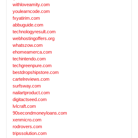
withloveamity.com
youlearncode.com
fxyatirim.com
abbuguide.com
technologyresult.com
webhostingoffers.org
whatszow.com
ehomeamerca.com
techintendo.com
techgreenpure.com
bestdropshipstore.com
cartelreviews.com
surfsway.com
nailartproduct.com
digitactseed.com
lvlcraft.com
90secondmoneyloans.com
xenmicro.com
rodrovers.com
tripssolution.com