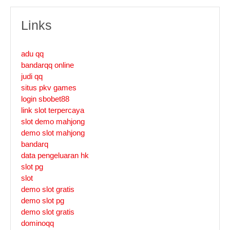
Links
adu qq
bandarqq online
judi qq
situs pkv games
login sbobet88
link slot terpercaya
slot demo mahjong
demo slot mahjong
bandarq
data pengeluaran hk
slot pg
slot
demo slot gratis
demo slot pg
demo slot gratis
dominoqq