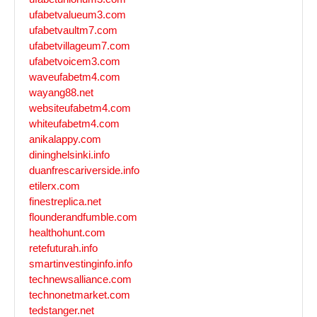
ufabetvalueum3.com
ufabetvaultm7.com
ufabetvillageum7.com
ufabetvoicem3.com
waveufabetm4.com
wayang88.net
websiteufabetm4.com
whiteufabetm4.com
anikalappy.com
dininghelsinki.info
duanfrescariverside.info
etilerx.com
finestreplica.net
flounderandfumble.com
healthohunt.com
retefuturah.info
smartinvestinginfo.info
technewsalliance.com
technonetmarket.com
tedstanger.net