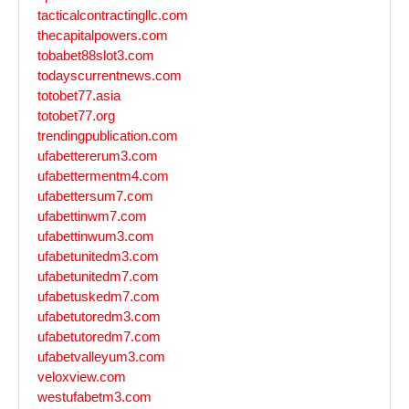
tacticalcontractingllc.com
thecapitalpowers.com
tobabet88slot3.com
todayscurrentnews.com
totobet77.asia
totobet77.org
trendingpublication.com
ufabettererum3.com
ufabettermentm4.com
ufabettersum7.com
ufabettinwm7.com
ufabettinwum3.com
ufabetunitedm3.com
ufabetunitedm7.com
ufabetuskedm7.com
ufabetutoredm3.com
ufabetutoredm7.com
ufabetvalleyum3.com
veloxview.com
westufabetm3.com