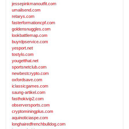
jessepinkmanoutfit.com
umailsend.com
retarys.com
fasterformationcpf.com
goldensnuggles.com
lookbattlemap.com
buyrdpservice.com
yesport.net
tostylo.com
yougetthat.net
sportsnetclub.com
newbestcrypto.com
oxfordsave.com
iclassicgames.com
saung-artikel.com
fasthokivip2.com
observersports.com
cryptominingplus.com
aquinoticiaspe.com
longhairedfrenchbulldog.com