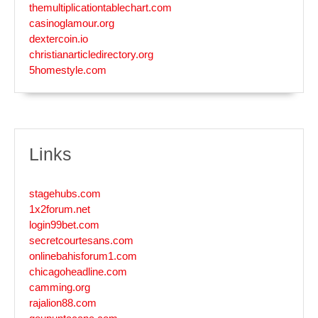
themultiplicationtablechart.com
casinoglamour.org
dextercoin.io
christianarticledirectory.org
5homestyle.com
Links
stagehubs.com
1x2forum.net
login99bet.com
secretcourtesans.com
onlinebahisforum1.com
chicagoheadline.com
camming.org
rajalion88.com