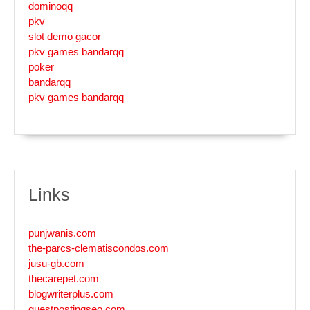
dominoqq
pkv
slot demo gacor
pkv games bandarqq
poker
bandarqq
pkv games bandarqq
Links
punjwanis.com
the-parcs-clematiscondos.com
jusu-gb.com
thecarepet.com
blogwriterplus.com
guestpostingseo.com