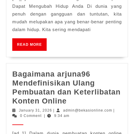
Ini
Dapat Mengubah Hidup Anda Di dunia yang
Dapat
penuh dengan gangguan dan tuntutan, kita
Mengubah
mudah melupakan apa yang benar-benar penting
Hidup
dalam hidup. Kita sering mendapati
Anda
READ
READ MORE
MORE
Bagaimana arjuna96
Mendefinisikan Ulang
Pembuatan dan Keterlibatan
Bagaimana
Konten Online
arjuna96
January
admin@bek
January 31, 2026
|
admin@bekasionline.com
|
31,
0 Comment
|
9:34 am
Mendefinisikan
2026
Ulang
[ad_1] Dalam dunia pembuatan konten online