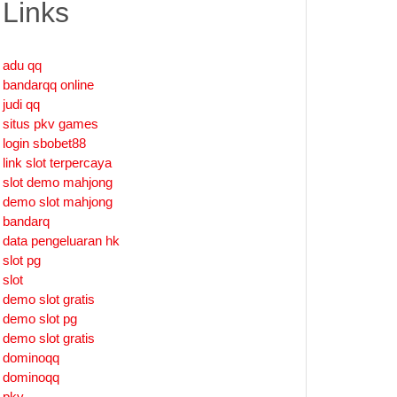
Links
adu qq
bandarqq online
judi qq
situs pkv games
login sbobet88
link slot terpercaya
slot demo mahjong
demo slot mahjong
bandarq
data pengeluaran hk
slot pg
slot
demo slot gratis
demo slot pg
demo slot gratis
dominoqq
dominoqq
pkv