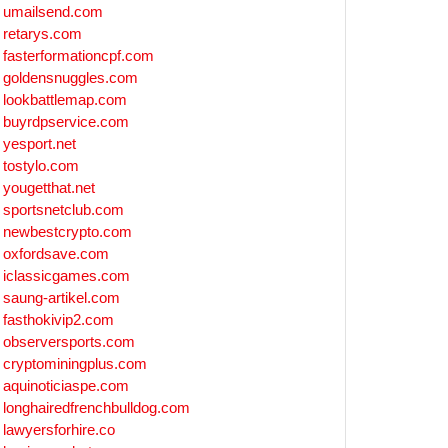
umailsend.com
retarys.com
fasterformationcpf.com
goldensnuggles.com
lookbattlemap.com
buyrdpservice.com
yesport.net
tostylo.com
yougetthat.net
sportsnetclub.com
newbestcrypto.com
oxfordsave.com
iclassicgames.com
saung-artikel.com
fasthokivip2.com
observersports.com
cryptominingplus.com
aquinoticiaspe.com
longhairedfrenchbulldog.com
lawyersforhire.co