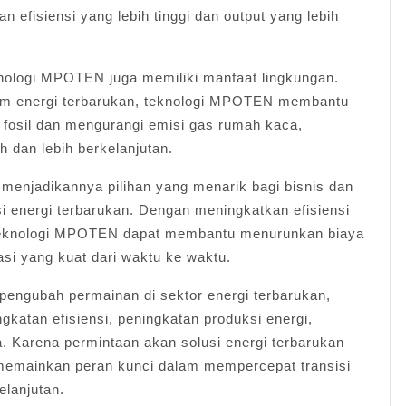
 efisiensi yang lebih tinggi dan output yang lebih
eknologi MPOTEN juga memiliki manfaat lingkungan.
em energi terbarukan, teknologi MPOTEN membantu
fosil dan mengurangi emisi gas rumah kaca,
h dan lebih berkelanjutan.
, menjadikannya pilihan yang menarik bagi bisnis dan
si energi terbarukan. Dengan meningkatkan efisiensi
 teknologi MPOTEN dapat membantu menurunkan biaya
si yang kuat dari waktu ke waktu.
pengubah permainan di sektor energi terbarukan,
atan efisiensi, peningkatan produksi energi,
ya. Karena permintaan akan solusi energi terbarukan
memainkan peran kunci dalam mempercepat transisi
elanjutan.