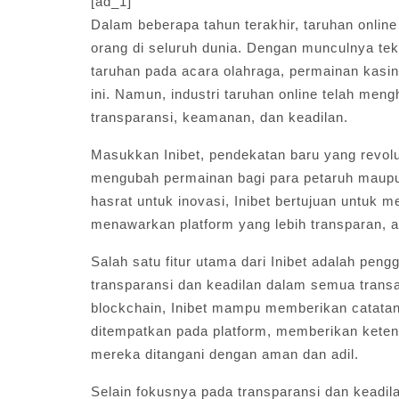
[ad_1]
Dalam beberapa tahun terakhir, taruhan online
orang di seluruh dunia. Dengan munculnya tek
taruhan pada acara olahraga, permainan kasin
ini. Namun, industri taruhan online telah me
transparansi, keamanan, dan keadilan.
Masukkan Inibet, pendekatan baru yang revolu
mengubah permainan bagi para petaruh maupun 
hasrat untuk inovasi, Inibet bertujuan untuk 
menawarkan platform yang lebih transparan, a
Salah satu fitur utama dari Inibet adalah pen
transparansi dan keadilan dalam semua tran
blockchain, Inibet mampu memberikan catata
ditempatkan pada platform, memberikan kete
mereka ditangani dengan aman dan adil.
Selain fokusnya pada transparansi dan keadil