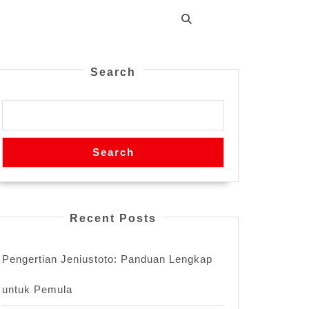
Search
Search
Recent Posts
Pengertian Jeniustoto: Panduan Lengkap
untuk Pemula