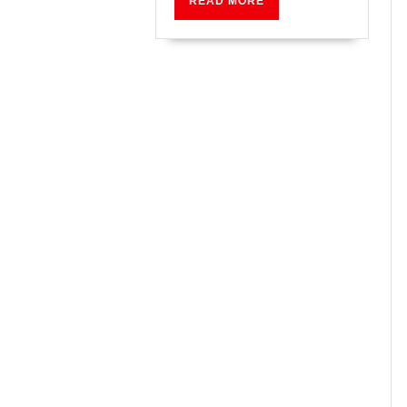
READ MORE
MORE