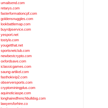
umailsend.com
retarys.com
fasterformationcpf.com
goldensnuggles.com
lookbattlemap.com
buyrdpservice.com
yesport.net
tostylo.com
yougetthat.net
sportsnetclub.com
newbestcrypto.com
oxfordsave.com
iclassicgames.com
saung-artikel.com
fasthokivip2.com
observersports.com
cryptominingplus.com
aquinoticiaspe.com
longhairedfrenchbulldog.com
lawyersforhire.co