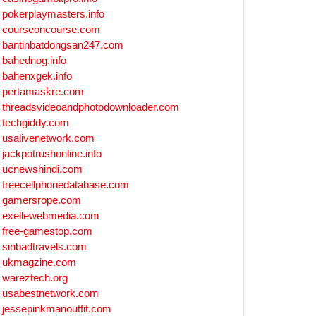
pokerplaymasters.info
courseoncourse.com
imana
bantinbatdongsan247.com
bahednog.info
a96
bahenxgek.info
finisikan
pertamaskre.com
threadsvideoandphotodownloader.com
techgiddy.com
uatan
usalivenetwork.com
jackpotrushonline.info
ucnewshindi.com
libatan
freecellphonedatabase.com
en
gamersrope.com
e
exellewebmedia.com
free-gamestop.com
sinbadtravels.com
ukmagzine.com
wareztech.org
usabestnetwork.com
jessepinkmanoutfit.com