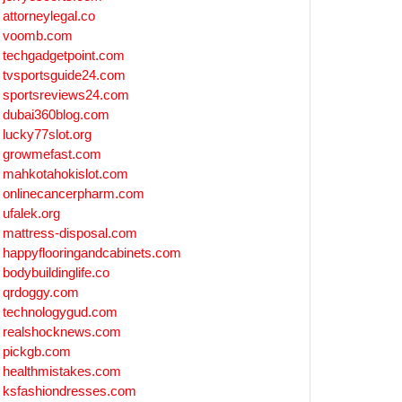
attorneylegal.co
voomb.com
techgadgetpoint.com
tvsportsguide24.com
sportsreviews24.com
dubai360blog.com
lucky77slot.org
growmefast.com
mahkotahokislot.com
onlinecancerpharm.com
ufalek.org
mattress-disposal.com
happyflooringandcabinets.com
bodybuildinglife.co
qrdoggy.com
technologygud.com
realshocknews.com
pickgb.com
healthmistakes.com
ksfashiondresses.com