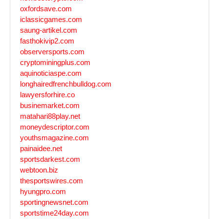
oxfordsave.com
iclassicgames.com
saung-artikel.com
fasthokivip2.com
observersports.com
cryptominingplus.com
aquinoticiaspe.com
longhairedfrenchbulldog.com
lawyersforhire.co
businemarket.com
matahari88play.net
moneydescriptor.com
youthsmagazine.com
painaidee.net
sportsdarkest.com
webtoon.biz
thesportswires.com
hyungpro.com
sportingnewsnet.com
sportstime24day.com