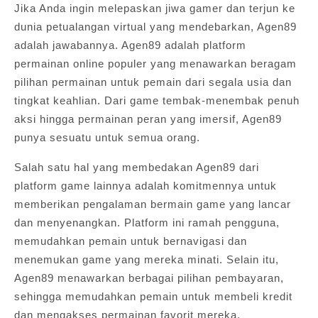
Jika Anda ingin melepaskan jiwa gamer dan terjun ke
dunia petualangan virtual yang mendebarkan, Agen89
adalah jawabannya. Agen89 adalah platform
permainan online populer yang menawarkan beragam
pilihan permainan untuk pemain dari segala usia dan
tingkat keahlian. Dari game tembak-menembak penuh
aksi hingga permainan peran yang imersif, Agen89
punya sesuatu untuk semua orang.
Salah satu hal yang membedakan Agen89 dari
platform game lainnya adalah komitmennya untuk
memberikan pengalaman bermain game yang lancar
dan menyenangkan. Platform ini ramah pengguna,
memudahkan pemain untuk bernavigasi dan
menemukan game yang mereka minati. Selain itu,
Agen89 menawarkan berbagai pilihan pembayaran,
sehingga memudahkan pemain untuk membeli kredit
dan mengakses permainan favorit mereka.