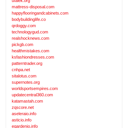
ufalek.org
mattress-disposal.com
happyflooringandcabinets.com
bodybuildinglife.co
qrdoggy.com
technologygud.com
realshocknews.com
pickgb.com
healthmistakes.com
ksfashiondresses.com
patterntrader.org
cnhpa.net
sitalotus.com
supernotes.org
worldsportsempires.com
updatecentral360.com
katamastah.com
zqscore.net
aseleraio.info
asticio.info
egardenio.info