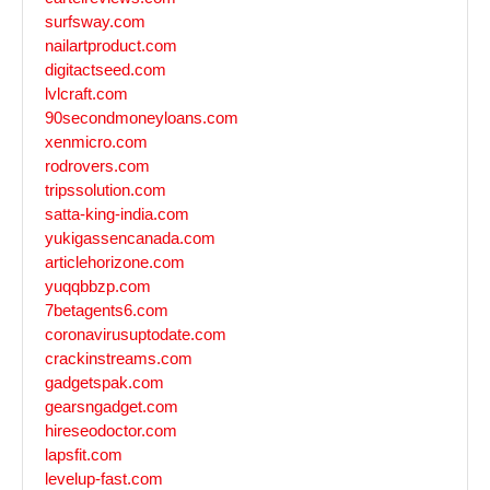
surfsway.com
nailartproduct.com
digitactseed.com
lvlcraft.com
90secondmoneyloans.com
xenmicro.com
rodrovers.com
tripssolution.com
satta-king-india.com
yukigassencanada.com
articlehorizone.com
yuqqbbzp.com
7betagents6.com
coronavirusuptodate.com
crackinstreams.com
gadgetspak.com
gearsngadget.com
hireseodoctor.com
lapsfit.com
levelup-fast.com