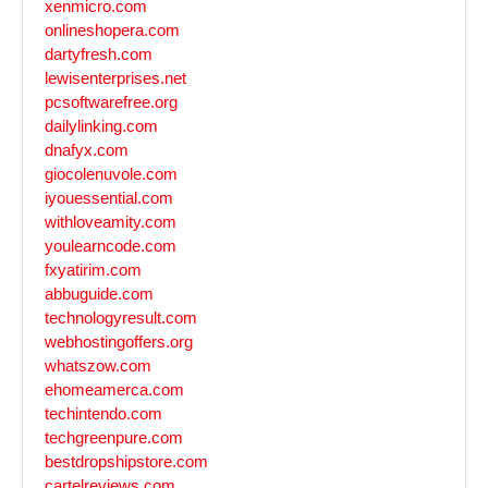
xenmicro.com
onlineshopera.com
dartyfresh.com
lewisenterprises.net
pcsoftwarefree.org
dailylinking.com
dnafyx.com
giocolenuvole.com
iyouessential.com
withloveamity.com
youlearncode.com
fxyatirim.com
abbuguide.com
technologyresult.com
webhostingoffers.org
whatszow.com
ehomeamerca.com
techintendo.com
techgreenpure.com
bestdropshipstore.com
cartelreviews.com