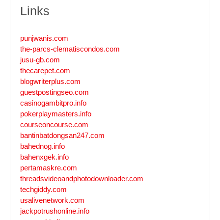
Links
punjwanis.com
the-parcs-clematiscondos.com
jusu-gb.com
thecarepet.com
blogwriterplus.com
guestpostingseo.com
casinogambitpro.info
pokerplaymasters.info
courseoncourse.com
bantinbatdongsan247.com
bahednog.info
bahenxgek.info
pertamaskre.com
threadsvideoandphotodownloader.com
techgiddy.com
usalivenetwork.com
jackpotrushonline.info