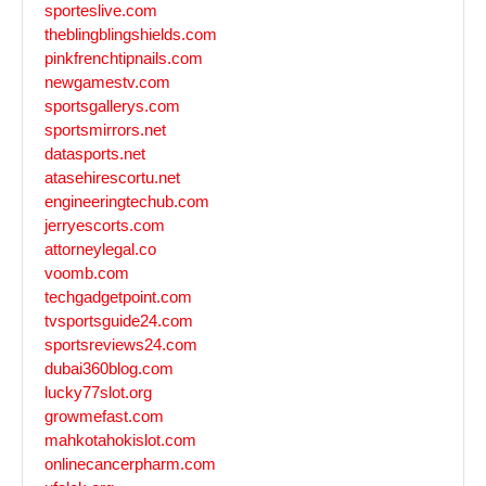
sporteslive.com
theblingblingshields.com
pinkfrenchtipnails.com
newgamestv.com
sportsgallerys.com
sportsmirrors.net
datasports.net
atasehirescortu.net
engineeringtechub.com
jerryescorts.com
attorneylegal.co
voomb.com
techgadgetpoint.com
tvsportsguide24.com
sportsreviews24.com
dubai360blog.com
lucky77slot.org
growmefast.com
mahkotahokislot.com
onlinecancerpharm.com