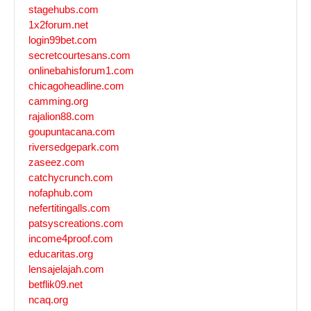
stagehubs.com
1x2forum.net
login99bet.com
secretcourtesans.com
onlinebahisforum1.com
chicagoheadline.com
camming.org
rajalion88.com
goupuntacana.com
riversedgepark.com
zaseez.com
catchycrunch.com
nofaphub.com
nefertitingalls.com
patsyscreations.com
income4proof.com
educaritas.org
lensajelajah.com
betflik09.net
ncaq.org