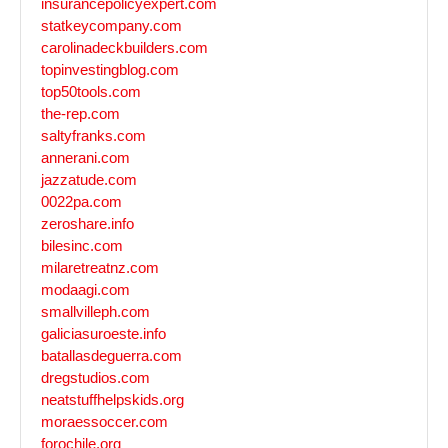
insurancepolicyexpert.com
statkeycompany.com
carolinadeckbuilders.com
topinvestingblog.com
top50tools.com
the-rep.com
saltyfranks.com
annerani.com
jazzatude.com
0022pa.com
zeroshare.info
bilesinc.com
milaretreatnz.com
modaagi.com
smallvilleph.com
galiciasuroeste.info
batallasdeguerra.com
dregstudios.com
neatstuffhelpskids.org
moraessoccer.com
forochile.org