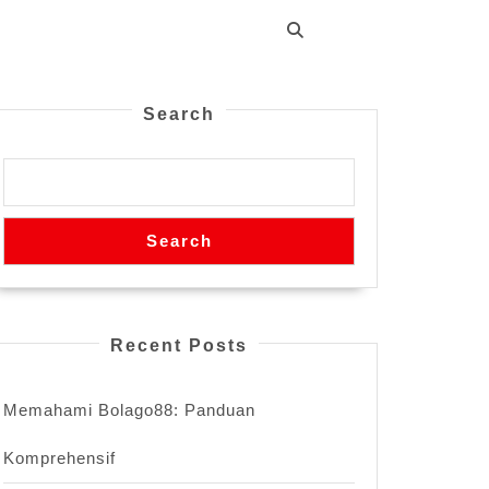
Search
Search
Recent Posts
Memahami Bolago88: Panduan
Komprehensif