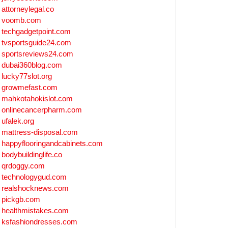
attorneylegal.co
voomb.com
techgadgetpoint.com
tvsportsguide24.com
sportsreviews24.com
dubai360blog.com
lucky77slot.org
growmefast.com
mahkotahokislot.com
onlinecancerpharm.com
ufalek.org
mattress-disposal.com
happyflooringandcabinets.com
bodybuildinglife.co
qrdoggy.com
technologygud.com
realshocknews.com
pickgb.com
healthmistakes.com
ksfashiondresses.com