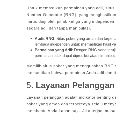
Untuk memastikan permainan yang adil, situ
Number Generator (RNG), yang menghasilkan 
harus diuji oleh pihak ketiga yang independ
secara adil dan tanpa manipulasi.
Audit RNG
: Situs poker yang aman dan terpe
lembaga independen untuk memastikan hasil yan
Permainan yang Adil
: Dengan RNG yang teruji,
permainan tidak dapat diprediksi atau dimanipula
Memilih situs poker yang menggunakan RNG yan
memastikan bahwa permainan Anda adil dan tid
5.
Layanan Pelanggan
Layanan pelanggan adalah indikator penting da
poker yang aman dan terpercaya selalu menye
membantu Anda kapan saja. Jika terjadi masal