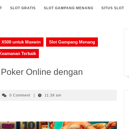
T
SLOT GRATIS
SLOT GAMPANG MENANG
SITUS SLOT
ot X500 untuk Maxwin
Slot Gampang Menang
Keamanan Terbaik
 Poker Online dengan
min@bekasionline.com
0 Comment
|
11:38 am