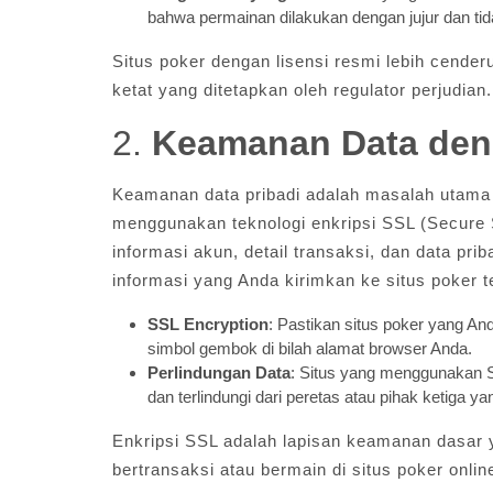
bahwa permainan dilakukan dengan jujur dan tid
Situs poker dengan lisensi resmi lebih cend
ketat yang ditetapkan oleh regulator perjudian.
2.
Keamanan Data den
Keamanan data pribadi adalah masalah utama d
menggunakan teknologi enkripsi SSL (Secure S
informasi akun, detail transaksi, dan data p
informasi yang Anda kirimkan ke situs poker te
SSL Encryption
: Pastikan situs poker yang An
simbol gembok di bilah alamat browser Anda.
Perlindungan Data
: Situs yang menggunakan S
dan terlindungi dari peretas atau pihak ketiga y
Enkripsi SSL adalah lapisan keamanan dasar 
bertransaksi atau bermain di situs poker onlin