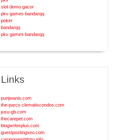
slot demo gacor
pkv games bandarqq
poker
bandarqq
pkv games bandarqq
Links
punjwanis.com
the-parcs-clematiscondos.com
jusu-gb.com
thecarepet.com
blogwriterplus.com
guestpostingseo.com
casinogambitpro.info