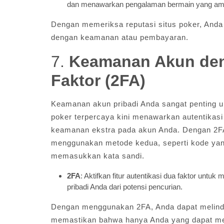
dan menawarkan pengalaman bermain yang a
Dengan memeriksa reputasi situs poker, Anda
dengan keamanan atau pembayaran.
7.
Keamanan Akun den
Faktor (2FA)
Keamanan akun pribadi Anda sangat penting u
poker terpercaya kini menawarkan autentikas
keamanan ekstra pada akun Anda. Dengan 2FA,
menggunakan metode kedua, seperti kode yang 
memasukkan kata sandi.
2FA
: Aktifkan fitur autentikasi dua faktor unt
pribadi Anda dari potensi pencurian.
Dengan menggunakan 2FA, Anda dapat melindu
memastikan bahwa hanya Anda yang dapat m