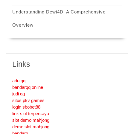
Understanding Dewi4D: A Comprehensive
Overview
Links
adu qq
bandarqq online
judi qq
situs pkv games
login sbobet88
link slot terpercaya
slot demo mahjong
demo slot mahjong
bandarq