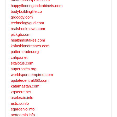
happyflooringandcabinets.com
bodybuildinglife.co
qrdoggy.com
technologygud.com
realshocknews.com
pickgb.com
healthmistakes.com
ksfashiondresses.com
patterntrader.org
cnhpa.net
sitalotus.com
supernotes.org
worldsportsempires.com
updatecentral360.com
katamastah.com
zqscore.net
aseleraio.info
asticio.info
egardenio.info
arxteamio.info