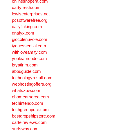
onlineshopera.com
dartyfresh.com
lewisenterprises.net
pcsoftwarefree.org
dailylinking.com
dnafyx.com
giocolenuvole.com
iyouessential.com
withloveamity.com
youlearncode.com
fxyatirim.com
abbuguide.com
technologyresult.com
webhostingoffers.org
whatszow.com
ehomeamerca.com
techintendo.com
techgreenpure.com
bestdropshipstore.com
cartelreviews.com
surfsway.com