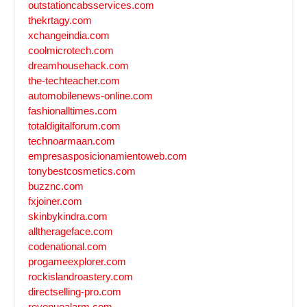
outstationcabsservices.com
thekrtagy.com
xchangeindia.com
coolmicrotech.com
dreamhousehack.com
the-techteacher.com
automobilenews-online.com
fashionalltimes.com
totaldigitalforum.com
technoarmaan.com
empresasposicionamientoweb.com
tonybestcosmetics.com
buzznc.com
fxjoiner.com
skinbykindra.com
alltherageface.com
codenational.com
progameexplorer.com
rockislandroastery.com
directselling-pro.com
revenuealarm.com