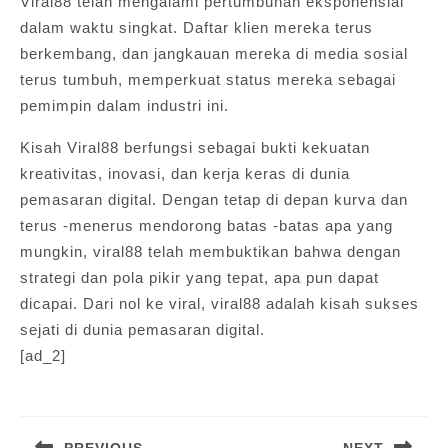
Viral88 telah mengalami pertumbuhan eksponensial
dalam waktu singkat. Daftar klien mereka terus
berkembang, dan jangkauan mereka di media sosial
terus tumbuh, memperkuat status mereka sebagai
pemimpin dalam industri ini.
Kisah Viral88 berfungsi sebagai bukti kekuatan
kreativitas, inovasi, dan kerja keras di dunia
pemasaran digital. Dengan tetap di depan kurva dan
terus -menerus mendorong batas -batas apa yang
mungkin, viral88 telah membuktikan bahwa dengan
strategi dan pola pikir yang tepat, apa pun dapat
dicapai. Dari nol ke viral, viral88 adalah kisah sukses
sejati di dunia pemasaran digital.
[ad_2]
Post
navigation