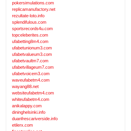
pokersimulations.com
replicamanufactory.net
rezultate-loto.info
splendifulous.com
sportsrecords4u.com
topceleberites.com
ufabetting8m4.com
ufabetunionum3.com
ufabetvalueum3.com
ufabetvaultm7.com
ufabetvillageum7.com
ufabetvoicem3.com
waveufabetm4.com
wayang88.net
websiteufabetm4.com
whiteufabetm4.com
anikalappy.com
dininghelsinki.info
duanfrescariverside.info
etilerx.com