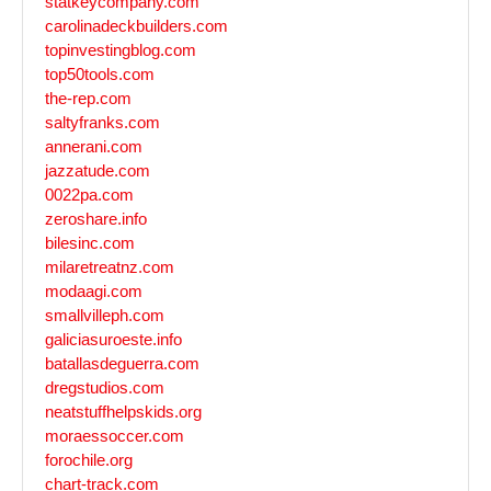
statkeycompany.com
carolinadeckbuilders.com
topinvestingblog.com
top50tools.com
the-rep.com
saltyfranks.com
annerani.com
jazzatude.com
0022pa.com
zeroshare.info
bilesinc.com
milaretreatnz.com
modaagi.com
smallvilleph.com
galiciasuroeste.info
batallasdeguerra.com
dregstudios.com
neatstuffhelpskids.org
moraessoccer.com
forochile.org
chart-track.com