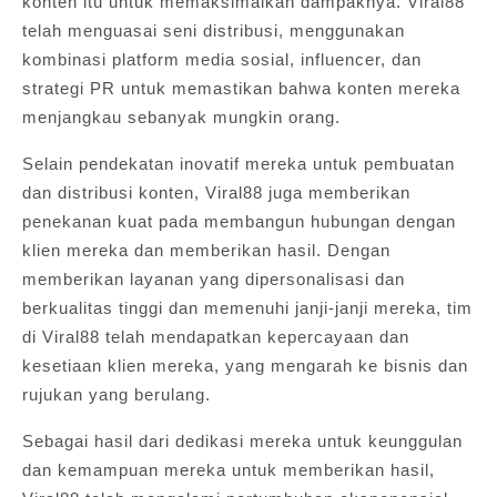
konten itu untuk memaksimalkan dampaknya. Viral88
telah menguasai seni distribusi, menggunakan
kombinasi platform media sosial, influencer, dan
strategi PR untuk memastikan bahwa konten mereka
menjangkau sebanyak mungkin orang.
Selain pendekatan inovatif mereka untuk pembuatan
dan distribusi konten, Viral88 juga memberikan
penekanan kuat pada membangun hubungan dengan
klien mereka dan memberikan hasil. Dengan
memberikan layanan yang dipersonalisasi dan
berkualitas tinggi dan memenuhi janji-janji mereka, tim
di Viral88 telah mendapatkan kepercayaan dan
kesetiaan klien mereka, yang mengarah ke bisnis dan
rujukan yang berulang.
Sebagai hasil dari dedikasi mereka untuk keunggulan
dan kemampuan mereka untuk memberikan hasil,