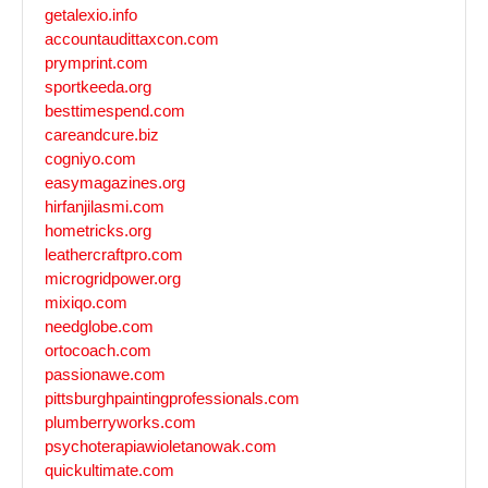
getalexio.info
accountaudittaxcon.com
prymprint.com
sportkeeda.org
besttimespend.com
careandcure.biz
cogniyo.com
easymagazines.org
hirfanjilasmi.com
hometricks.org
leathercraftpro.com
microgridpower.org
mixiqo.com
needglobe.com
ortocoach.com
passionawe.com
pittsburghpaintingprofessionals.com
plumberryworks.com
psychoterapiawioletanowak.com
quickultimate.com