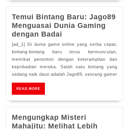
Temui Bintang Baru: Jago89
Menguasai Dunia Gaming
Temui
dengan Badai
Bintang
[ad_1] Di dunia game online yang serba cepat,
Baru:
bintang-bintang baru terus bermunculan,
Jago89
memikat penonton dengan keterampilan dan
kepribadian mereka. Salah satu bintang yang
Menguasai
sedang naik daun adalah Jago89, seorang gamer
Dunia
Gaming
READ
READ MORE
dengan
MORE
Badai
Mengungkap Misteri
Mahajitu: Melihat Lebih