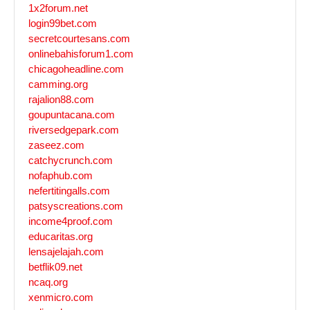
1x2forum.net
login99bet.com
secretcourtesans.com
onlinebahisforum1.com
chicagoheadline.com
camming.org
rajalion88.com
goupuntacana.com
riversedgepark.com
zaseez.com
catchycrunch.com
nofaphub.com
nefertitingalls.com
patsyscreations.com
income4proof.com
educaritas.org
lensajelajah.com
betflik09.net
ncaq.org
xenmicro.com