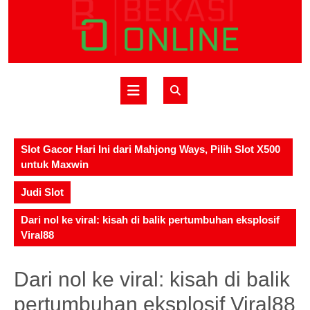
Skip
to
content
Open
Button
Slot Gacor Hari Ini dari Mahjong Ways, Pilih Slot X500
untuk Maxwin
Judi Slot
Dari nol ke viral: kisah di balik pertumbuhan eksplosif
Viral88
Dari nol ke viral: kisah di balik
pertumbuhan eksplosif Viral88