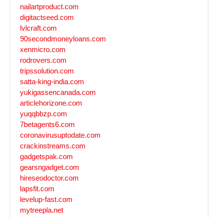
nailartproduct.com
digitactseed.com
lvlcraft.com
90secondmoneyloans.com
xenmicro.com
rodrovers.com
tripssolution.com
satta-king-india.com
yukigassencanada.com
articlehorizone.com
yuqqbbzp.com
7betagents6.com
coronavirusuptodate.com
crackinstreams.com
gadgetspak.com
gearsngadget.com
hireseodoctor.com
lapsfit.com
levelup-fast.com
mytreepla.net