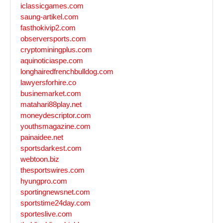
iclassicgames.com
saung-artikel.com
fasthokivip2.com
observersports.com
cryptominingplus.com
aquinoticiaspe.com
longhairedfrenchbulldog.com
lawyersforhire.co
businemarket.com
matahari88play.net
moneydescriptor.com
youthsmagazine.com
painaidee.net
sportsdarkest.com
webtoon.biz
thesportswires.com
hyungpro.com
sportingnewsnet.com
sportstime24day.com
sporteslive.com