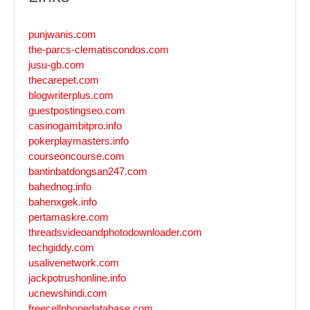
punjwanis.com
the-parcs-clematiscondos.com
jusu-gb.com
thecarepet.com
blogwriterplus.com
guestpostingseo.com
casinogambitpro.info
pokerplaymasters.info
courseoncourse.com
bantinbatdongsan247.com
bahednog.info
bahenxgek.info
pertamaskre.com
threadsvideoandphotodownloader.com
techgiddy.com
usalivenetwork.com
jackpotrushonline.info
ucnewshindi.com
freecellphonedatabase.com