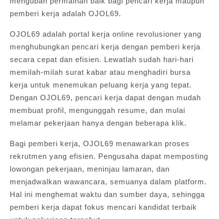
mengubah permainan baik bagi pencari kerja maupun
pemberi kerja adalah OJOL69.
OJOL69 adalah portal kerja online revolusioner yang
menghubungkan pencari kerja dengan pemberi kerja
secara cepat dan efisien. Lewatlah sudah hari-hari
memilah-milah surat kabar atau menghadiri bursa
kerja untuk menemukan peluang kerja yang tepat.
Dengan OJOL69, pencari kerja dapat dengan mudah
membuat profil, mengunggah resume, dan mulai
melamar pekerjaan hanya dengan beberapa klik.
Bagi pemberi kerja, OJOL69 menawarkan proses
rekrutmen yang efisien. Pengusaha dapat memposting
lowongan pekerjaan, meninjau lamaran, dan
menjadwalkan wawancara, semuanya dalam platform.
Hal ini menghemat waktu dan sumber daya, sehingga
pemberi kerja dapat fokus mencari kandidat terbaik