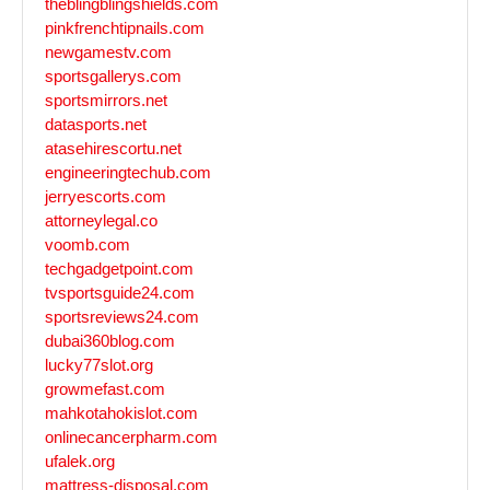
theblingblingshields.com
pinkfrenchtipnails.com
newgamestv.com
sportsgallerys.com
sportsmirrors.net
datasports.net
atasehirescortu.net
engineeringtechub.com
jerryescorts.com
attorneylegal.co
voomb.com
techgadgetpoint.com
tvsportsguide24.com
sportsreviews24.com
dubai360blog.com
lucky77slot.org
growmefast.com
mahkotahokislot.com
onlinecancerpharm.com
ufalek.org
mattress-disposal.com