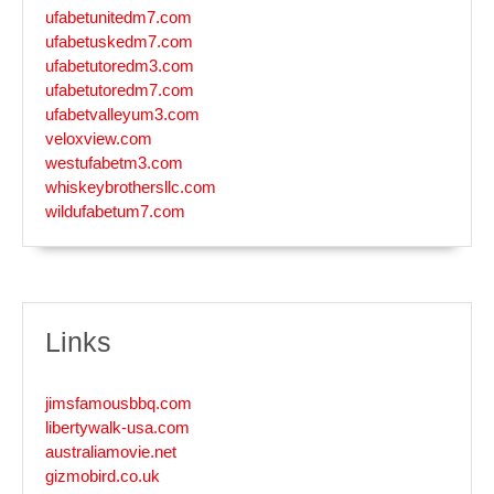
ufabetunitedm7.com
ufabetuskedm7.com
ufabetutoredm3.com
ufabetutoredm7.com
ufabetvalleyum3.com
veloxview.com
westufabetm3.com
whiskeybrothersllc.com
wildufabetum7.com
Links
jimsfamousbbq.com
libertywalk-usa.com
australiamovie.net
gizmobird.co.uk