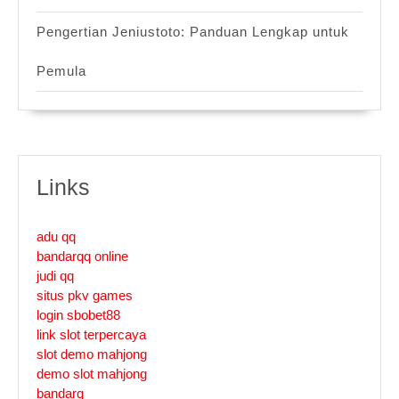
Pengertian Jeniustoto: Panduan Lengkap untuk
Pemula
Links
adu qq
bandarqq online
judi qq
situs pkv games
login sbobet88
link slot terpercaya
slot demo mahjong
demo slot mahjong
bandarq