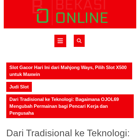
Skip
to
content
Open
Button
Slot Gacor Hari Ini dari Mahjong Ways, Pilih Slot X500
untuk Maxwin
Judi Slot
Dari Tradisional ke Teknologi: Bagaimana OJOL69
Mengubah Permainan bagi Pencari Kerja dan
Pengusaha
Dari Tradisional ke Teknologi: