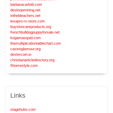
barbaracarlotti.com
desktopmining.net
inthebleachers.net
lexapro-rx-store.com
buyskincareproducts.org
frenchbulldogpuppyforsale.net
kogamasquid.com
themultiplicationtablechart.com
casinoglamour.org
dextercoin.io
christianarticledirectory.org
5homestyle.com
Links
stagehubs.com