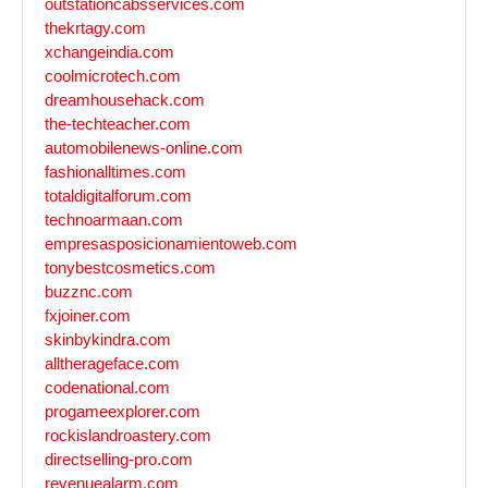
outstationcabsservices.com
thekrtagy.com
xchangeindia.com
coolmicrotech.com
dreamhousehack.com
the-techteacher.com
automobilenews-online.com
fashionalltimes.com
totaldigitalforum.com
technoarmaan.com
empresasposicionamientoweb.com
tonybestcosmetics.com
buzznc.com
fxjoiner.com
skinbykindra.com
alltherageface.com
codenational.com
progameexplorer.com
rockislandroastery.com
directselling-pro.com
revenuealarm.com