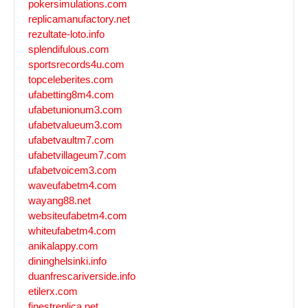
pokersimulations.com
replicamanufactory.net
rezultate-loto.info
splendifulous.com
sportsrecords4u.com
topceleberites.com
ufabetting8m4.com
ufabetunionum3.com
ufabetvalueum3.com
ufabetvaultm7.com
ufabetvillageum7.com
ufabetvoicem3.com
waveufabetm4.com
wayang88.net
websiteufabetm4.com
whiteufabetm4.com
anikalappy.com
dininghelsinki.info
duanfrescariverside.info
etilerx.com
finestreplica.net