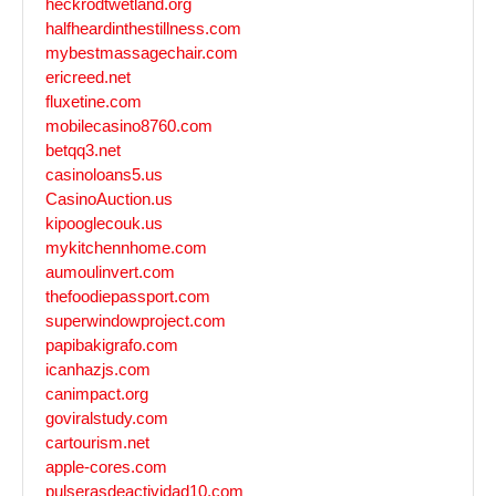
heckrodtwetland.org
halfheardinthestillness.com
mybestmassagechair.com
ericreed.net
fluxetine.com
mobilecasino8760.com
betqq3.net
casinoloans5.us
CasinoAuction.us
kipooglecouk.us
mykitchennhome.com
aumoulinvert.com
thefoodiepassport.com
superwindowproject.com
papibakigrafo.com
icanhazjs.com
canimpact.org
goviralstudy.com
cartourism.net
apple-cores.com
pulserasdeactividad10.com