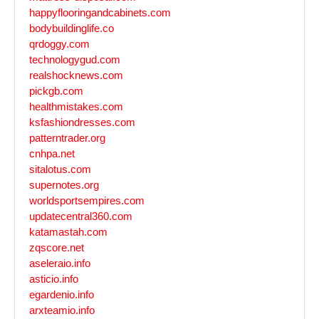
happyflooringandcabinets.com
bodybuildinglife.co
qrdoggy.com
technologygud.com
realshocknews.com
pickgb.com
healthmistakes.com
ksfashiondresses.com
patterntrader.org
cnhpa.net
sitalotus.com
supernotes.org
worldsportsempires.com
updatecentral360.com
katamastah.com
zqscore.net
aseleraio.info
asticio.info
egardenio.info
arxteamio.info