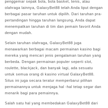
penggemar sepak bola, bola basket, tenis, atau
olahraga lainnya, GalaxyBet88 telah Anda liput dengan
berbagai pasar taruhan untuk dipilih. Dari taruhan pra-
pertandingan hingga taruhan langsung, Anda dapat
menempatkan taruhan di tim dan pemain favorit Anda
dengan mudah.
Selain taruhan olahraga, GalaxyBet88 juga
menawarkan berbagai macam permainan kasino bagi
mereka yang mencari jenis pengalaman taruhan yang
berbeda. Dengan permainan populer seperti slot,
roulette, blackjack, dan banyak lagi, ada sesuatu
untuk semua orang di kasino virtual GalaxyBet88.
Situs ini juga secara teratur memperbarui pilihan
permainannya untuk menjaga hal -hal tetap segar dan
menarik bagi para pemainnya.
Salah satu hal yang membedakan GalaxyBet88 dari