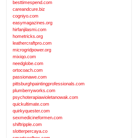
besttimespend.com
careandcure.biz
cogniyo.com
easymagazines.org
hirfanjilasmi.com
hometricks.org
leathercraftpro.com
microgridpower.org
mixiqo.com
needglobe.com
ortocoach.com
passionawe.com
pittsburghpaintingprofessionals.com
plumberryworks.com
psychoterapiawioletanowak.com
quickultimate.com
quirkyquester.com
sexmedicineformen.com
shiftripple.com
slotterpercaya.co
smartcoolbox.com