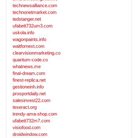
technewsalliance.com
technonetmarket.com
tedstanger.net
ufabett732um3.com
uskola.info
wagonpaints.info
waitfornext.com
clearvisionmarketing.co
quantum-code.co
whatnews.me
final-dream.com
finest-replica.net
gestioneinh.info
prosportdaily.net
salesinvest22.com
teseract.org
trendy-ama-shop.com
ufabett732m7.com
visiofood.com
droidwindow.com