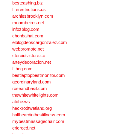
bestcashing.biz
firerestrictions.us
archiesbrooklyn.com
muambeiros.net
infozblog.com
chonbaihat.com
elblogdeoscargonzalez.com
webpromote.net
steroids-store.co
arteydecoracion.net
fithog.com
bestlaptopbestmonitor.com
georginaryland.com
roseandbasil.com
thewhitewhitelights.com
atdhe.ws
heckrodtwetland.org
halfheardinthestillness.com
mybestmassagechair.com
ericreed.net