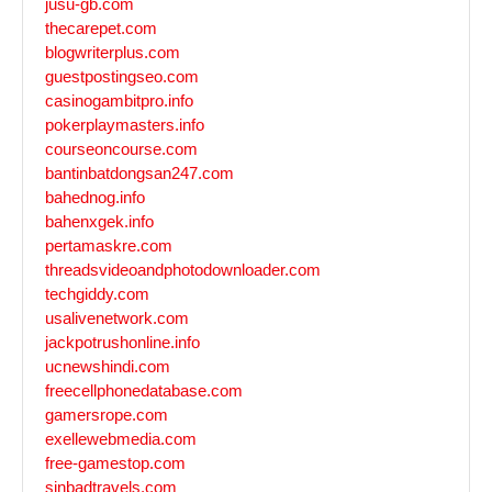
jusu-gb.com
thecarepet.com
blogwriterplus.com
guestpostingseo.com
casinogambitpro.info
pokerplaymasters.info
courseoncourse.com
bantinbatdongsan247.com
bahednog.info
bahenxgek.info
pertamaskre.com
threadsvideoandphotodownloader.com
techgiddy.com
usalivenetwork.com
jackpotrushonline.info
ucnewshindi.com
freecellphonedatabase.com
gamersrope.com
exellewebmedia.com
free-gamestop.com
sinbadtravels.com