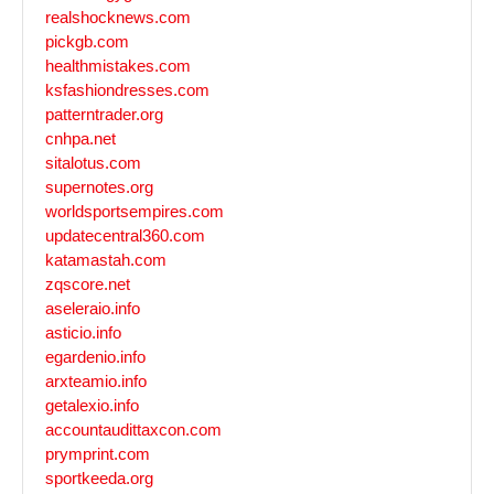
realshocknews.com
pickgb.com
healthmistakes.com
ksfashiondresses.com
patterntrader.org
cnhpa.net
sitalotus.com
supernotes.org
worldsportsempires.com
updatecentral360.com
katamastah.com
zqscore.net
aseleraio.info
asticio.info
egardenio.info
arxteamio.info
getalexio.info
accountaudittaxcon.com
prymprint.com
sportkeeda.org