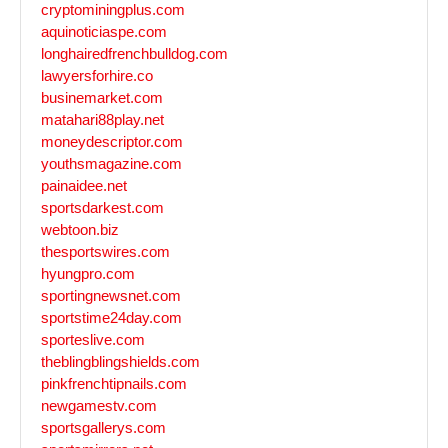
cryptominingplus.com
aquinoticiaspe.com
longhairedfrenchbulldog.com
lawyersforhire.co
businemarket.com
matahari88play.net
moneydescriptor.com
youthsmagazine.com
painaidee.net
sportsdarkest.com
webtoon.biz
thesportswires.com
hyungpro.com
sportingnewsnet.com
sportstime24day.com
sporteslive.com
theblingblingshields.com
pinkfrenchtipnails.com
newgamestv.com
sportsgallerys.com