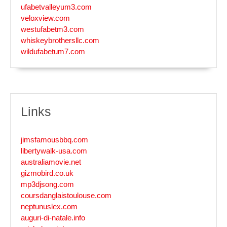
ufabetvalleyum3.com
veloxview.com
westufabetm3.com
whiskeybrothersllc.com
wildufabetum7.com
Links
jimsfamousbbq.com
libertywalk-usa.com
australiamovie.net
gizmobird.co.uk
mp3djsong.com
coursdanglaistoulouse.com
neptunuslex.com
auguri-di-natale.info