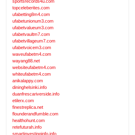
sportsrecords4u.com
topceleberites.com
ufabetting8m4.com
ufabetunionum3.com
ufabetvalueum3.com
ufabetvaultm7.com
ufabetvillageum7.com
ufabetvoicem3.com
waveufabetm4.com
wayang88.net
websiteufabetm4.com
whiteufabetm4.com
anikalappy.com
dininghelsinki.info
duanfrescariverside.info
etilerx.com
finestreplica.net
flounderandfumble.com
healthohunt.com
retefuturah.info
smartinvestinginfo.info