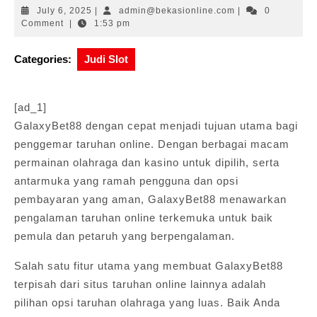
July
admin@bekasionl
July 6, 2025
|
admin@bekasionline.com
|
0
6,
Comment
|
1:53 pm
2025
Categories:
Judi Slot
[ad_1]
GalaxyBet88 dengan cepat menjadi tujuan utama bagi
penggemar taruhan online. Dengan berbagai macam
permainan olahraga dan kasino untuk dipilih, serta
antarmuka yang ramah pengguna dan opsi
pembayaran yang aman, GalaxyBet88 menawarkan
pengalaman taruhan online terkemuka untuk baik
pemula dan petaruh yang berpengalaman.
Salah satu fitur utama yang membuat GalaxyBet88
terpisah dari situs taruhan online lainnya adalah
pilihan opsi taruhan olahraga yang luas. Baik Anda