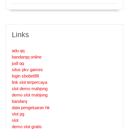
Links
adu qq
bandarqq online
judi qq
situs pkv games
login sbobet88
link slot terpercaya
slot demo mahjong
demo slot mahjong
bandarq
data pengeluaran hk
slot pg
slot
demo slot gratis