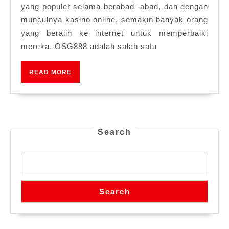
Tersembunyi
yang populer selama berabad -abad, dan dengan
Osg888:
munculnya kasino online, semakin banyak orang
yang beralih ke internet untuk memperbaiki
A
mereka. OSG888 adalah salah satu
Must-
Read
READ
READ MORE
for
MORE
Gamers
Search
Search