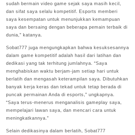
sudah bermain video game sejak saya masih kecil,
dan sifat saya selalu kompetitif. Esports memberi
saya kesempatan untuk menunjukkan kemampuan
saya dan bersaing dengan beberapa pemain terbaik di
dunia,” katanya.
Sobat777 juga mengungkapkan bahwa kesuksesannya
dalam game kompetitif adalah hasil dari latihan dan
dedikasi yang tak terhitung jumlahnya. “Saya
menghabiskan waktu berjam-jam setiap hari untuk
berlatih dan mengasah keterampilan saya. Dibutuhkan
banyak kerja keras dan tekad untuk tetap berada di
puncak permainan Anda di esports,” ungkapnya.
“Saya terus-menerus menganalisis gameplay saya,
mempelajari lawan saya, dan mencari cara untuk
meningkatkannya.”
Selain dedikasinya dalam berlatih, Sobat777