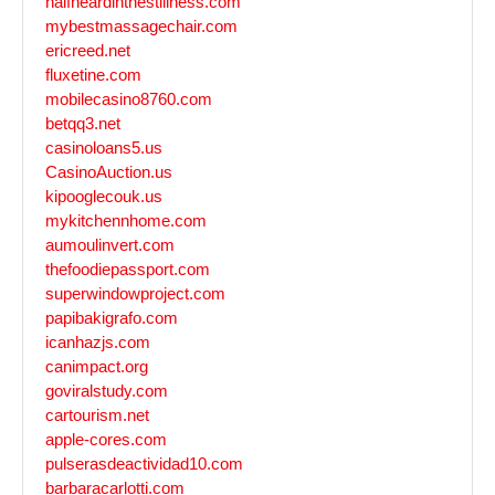
halfheardinthestillness.com
mybestmassagechair.com
ericreed.net
fluxetine.com
mobilecasino8760.com
betqq3.net
casinoloans5.us
CasinoAuction.us
kipooglecouk.us
mykitchennhome.com
aumoulinvert.com
thefoodiepassport.com
superwindowproject.com
papibakigrafo.com
icanhazjs.com
canimpact.org
goviralstudy.com
cartourism.net
apple-cores.com
pulserasdeactividad10.com
barbaracarlotti.com