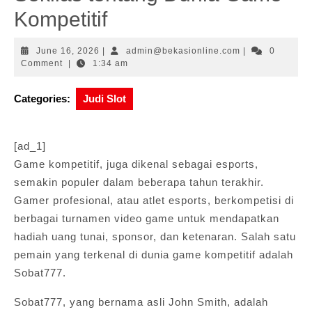
Kompetitif
June
admin@bekasio
June 16, 2026
|
admin@bekasionline.com
|
0
16,
Comment
|
1:34 am
2026
Categories:
Judi Slot
[ad_1]
Game kompetitif, juga dikenal sebagai esports,
semakin populer dalam beberapa tahun terakhir.
Gamer profesional, atau atlet esports, berkompetisi di
berbagai turnamen video game untuk mendapatkan
hadiah uang tunai, sponsor, dan ketenaran. Salah satu
pemain yang terkenal di dunia game kompetitif adalah
Sobat777.
Sobat777, yang bernama asli John Smith, adalah