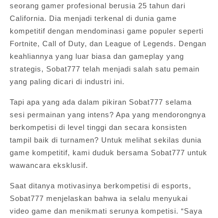
seorang gamer profesional berusia 25 tahun dari
California. Dia menjadi terkenal di dunia game
kompetitif dengan mendominasi game populer seperti
Fortnite, Call of Duty, dan League of Legends. Dengan
keahliannya yang luar biasa dan gameplay yang
strategis, Sobat777 telah menjadi salah satu pemain
yang paling dicari di industri ini.
Tapi apa yang ada dalam pikiran Sobat777 selama
sesi permainan yang intens? Apa yang mendorongnya
berkompetisi di level tinggi dan secara konsisten
tampil baik di turnamen? Untuk melihat sekilas dunia
game kompetitif, kami duduk bersama Sobat777 untuk
wawancara eksklusif.
Saat ditanya motivasinya berkompetisi di esports,
Sobat777 menjelaskan bahwa ia selalu menyukai
video game dan menikmati serunya kompetisi. “Saya