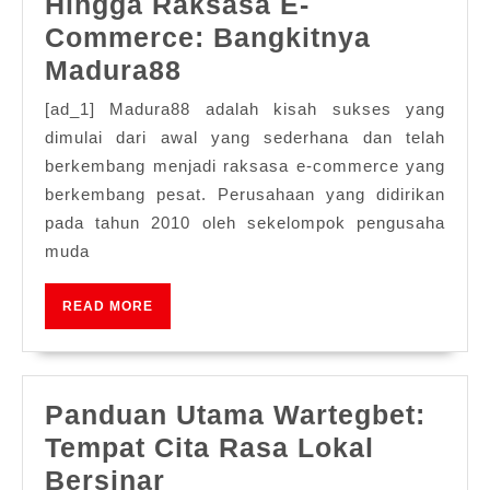
Hingga Raksasa E-
Commerce: Bangkitnya
Dari
Madura88
Awal
[ad_1] Madura88 adalah kisah sukses yang
yang
dimulai dari awal yang sederhana dan telah
Sederhana
berkembang menjadi raksasa e-commerce yang
berkembang pesat. Perusahaan yang didirikan
Hingga
pada tahun 2010 oleh sekelompok pengusaha
Raksasa
muda
E-
Commerce:
READ
READ MORE
Bangkitnya
MORE
Madura88
Panduan Utama Wartegbet:
Tempat Cita Rasa Lokal
Panduan
Bersinar