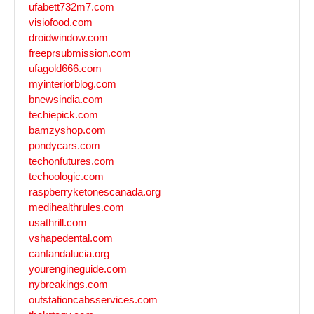
ufabett732m7.com
visiofood.com
droidwindow.com
freeprsubmission.com
ufagold666.com
myinteriorblog.com
bnewsindia.com
techiepick.com
bamzyshop.com
pondycars.com
techonfutures.com
techoologic.com
raspberryketonescanada.org
medihealthrules.com
usathrill.com
vshapedental.com
canfandalucia.org
yourengineguide.com
nybreakings.com
outstationcabsservices.com