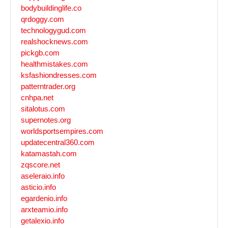
bodybuildinglife.co
qrdoggy.com
technologygud.com
realshocknews.com
pickgb.com
healthmistakes.com
ksfashiondresses.com
patterntrader.org
cnhpa.net
sitalotus.com
supernotes.org
worldsportsempires.com
updatecentral360.com
katamastah.com
zqscore.net
aseleraio.info
asticio.info
egardenio.info
arxteamio.info
getalexio.info