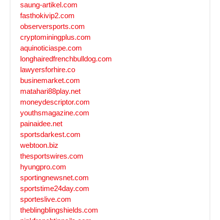
saung-artikel.com
fasthokivip2.com
observersports.com
cryptominingplus.com
aquinoticiaspe.com
longhairedfrenchbulldog.com
lawyersforhire.co
businemarket.com
matahari88play.net
moneydescriptor.com
youthsmagazine.com
painaidee.net
sportsdarkest.com
webtoon.biz
thesportswires.com
hyungpro.com
sportingnewsnet.com
sportstime24day.com
sporteslive.com
theblingblingshields.com