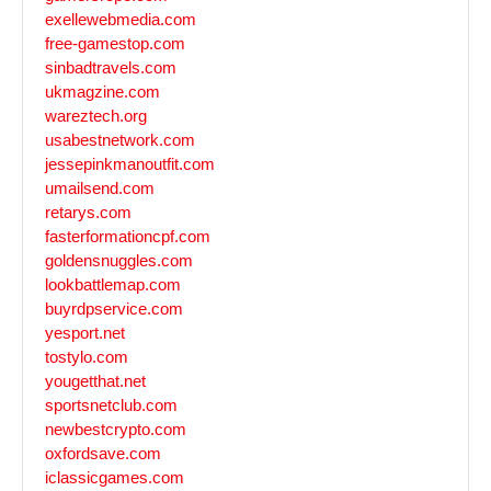
exellewebmedia.com
free-gamestop.com
sinbadtravels.com
ukmagzine.com
wareztech.org
usabestnetwork.com
jessepinkmanoutfit.com
umailsend.com
retarys.com
fasterformationcpf.com
goldensnuggles.com
lookbattlemap.com
buyrdpservice.com
yesport.net
tostylo.com
yougetthat.net
sportsnetclub.com
newbestcrypto.com
oxfordsave.com
iclassicgames.com