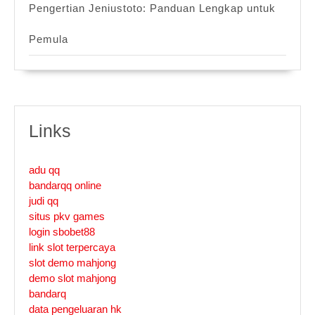
Pengertian Jeniustoto: Panduan Lengkap untuk
Pemula
Links
adu qq
bandarqq online
judi qq
situs pkv games
login sbobet88
link slot terpercaya
slot demo mahjong
demo slot mahjong
bandarq
data pengeluaran hk