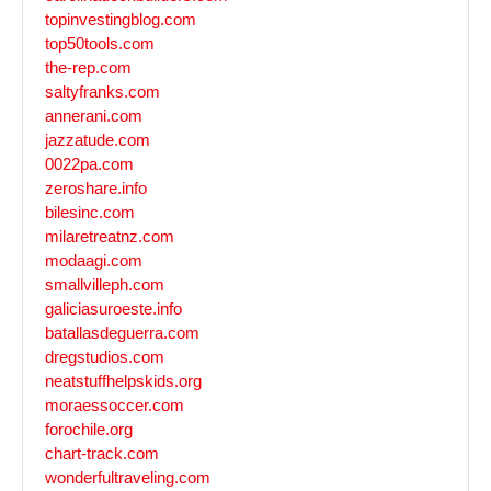
topinvestingblog.com
top50tools.com
the-rep.com
saltyfranks.com
annerani.com
jazzatude.com
0022pa.com
zeroshare.info
bilesinc.com
milaretreatnz.com
modaagi.com
smallvilleph.com
galiciasuroeste.info
batallasdeguerra.com
dregstudios.com
neatstuffhelpskids.org
moraessoccer.com
forochile.org
chart-track.com
wonderfultraveling.com