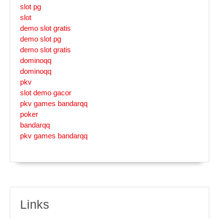
slot pg
slot
demo slot gratis
demo slot pg
demo slot gratis
dominoqq
dominoqq
pkv
slot demo gacor
pkv games bandarqq
poker
bandarqq
pkv games bandarqq
Links