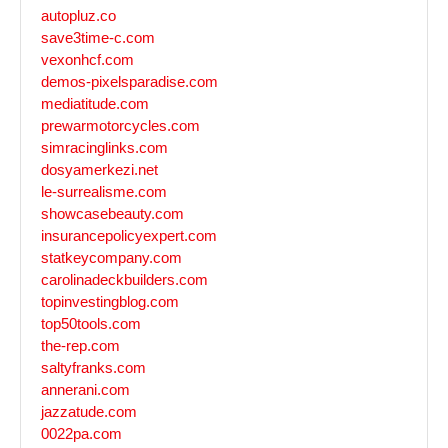
autopluz.co
save3time-c.com
vexonhcf.com
demos-pixelsparadise.com
mediatitude.com
prewarmotorcycles.com
simracinglinks.com
dosyamerkezi.net
le-surrealisme.com
showcasebeauty.com
insurancepolicyexpert.com
statkeycompany.com
carolinadeckbuilders.com
topinvestingblog.com
top50tools.com
the-rep.com
saltyfranks.com
annerani.com
jazzatude.com
0022pa.com