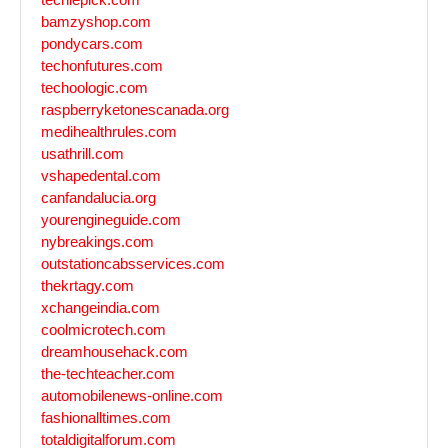
bamzyshop.com
pondycars.com
techonfutures.com
techoologic.com
raspberryketonescanada.org
medihealthrules.com
usathrill.com
vshapedental.com
canfandalucia.org
yourengineguide.com
nybreakings.com
outstationcabsservices.com
thekrtagy.com
xchangeindia.com
coolmicrotech.com
dreamhousehack.com
the-techteacher.com
automobilenews-online.com
fashionalltimes.com
totaldigitalforum.com