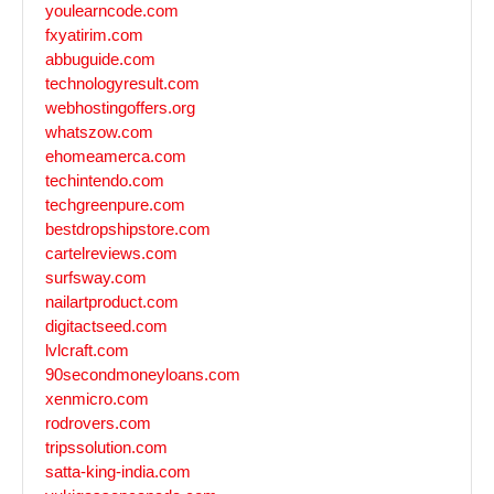
youlearncode.com
fxyatirim.com
abbuguide.com
technologyresult.com
webhostingoffers.org
whatszow.com
ehomeamerca.com
techintendo.com
techgreenpure.com
bestdropshipstore.com
cartelreviews.com
surfsway.com
nailartproduct.com
digitactseed.com
lvlcraft.com
90secondmoneyloans.com
xenmicro.com
rodrovers.com
tripssolution.com
satta-king-india.com