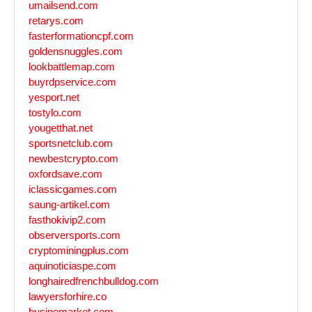
umailsend.com
retarys.com
fasterformationcpf.com
goldensnuggles.com
lookbattlemap.com
buyrdpservice.com
yesport.net
tostylo.com
yougetthat.net
sportsnetclub.com
newbestcrypto.com
oxfordsave.com
iclassicgames.com
saung-artikel.com
fasthokivip2.com
observersports.com
cryptominingplus.com
aquinoticiaspe.com
longhairedfrenchbulldog.com
lawyersforhire.co
businemarket.com