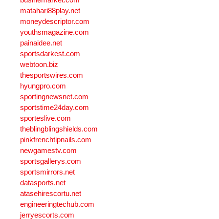
matahari88play.net
moneydescriptor.com
youthsmagazine.com
painaidee.net
sportsdarkest.com
webtoon.biz
thesportswires.com
hyungpro.com
sportingnewsnet.com
sportstime24day.com
sporteslive.com
theblingblingshields.com
pinkfrenchtipnails.com
newgamestv.com
sportsgallerys.com
sportsmirrors.net
datasports.net
atasehirescortu.net
engineeringtechub.com
jerryescorts.com