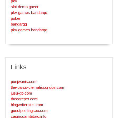
pkv
slot demo gacor
pkv games bandarqq
poker
bandarqq
pkv games bandarqq
Links
punjwanis.com
the-parcs-clematiscondos.com
jusu-gb.com
thecarepet.com
blogwriterplus.com
guestpostingseo.com
casinogambitpro.info