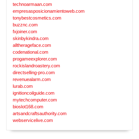
technoarmaan.com
empresasposicionamientoweb.com
tonybestcosmetics.com
buzznc.com
fxjoiner.com
skinbykindra.com
alltherageface.com
codenational.com
progameexplorer.com
rockislandroastery.com
directselling-pro.com
revenuealarm.com
lurab.com
ignitioncoilguide.com
mytechcomputer.com
bioslot168.com
artsandcraftsauthority.com
webservicelive.com