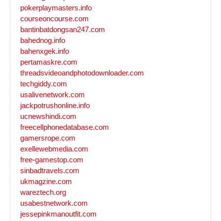
pokerplaymasters.info
courseoncourse.com
bantinbatdongsan247.com
bahednog.info
bahenxgek.info
pertamaskre.com
threadsvideoandphotodownloader.com
techgiddy.com
usalivenetwork.com
jackpotrushonline.info
ucnewshindi.com
freecellphonedatabase.com
gamersrope.com
exellewebmedia.com
free-gamestop.com
sinbadtravels.com
ukmagzine.com
wareztech.org
usabestnetwork.com
jessepinkmanoutfit.com