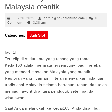
Malaysia otentik
July
admin@bekasion
July 20, 2025
|
admin@bekasionline.com
|
0
20,
Comment
|
3:38 am
2025
Categories:
Judi Slot
[ad_1]
Terselip di sudut kota yang tenang yang ramai,
Kedai169 adalah permata tersembunyi bagi mereka
yang mencari masakan Malaysia yang otentik.
Restoran yang nyaman ini telah menyajikan hidangan
tradisional Malaysia selama bertahun -tahun, dan telah
menjadi favorit di antara penduduk setempat dan
wisatawan.
Saat Anda melangkah ke Kedai169, Anda disambut