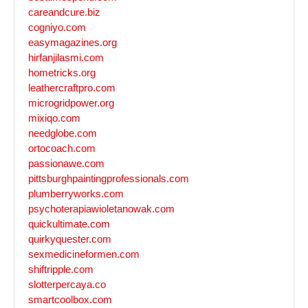
careandcure.biz
cogniyo.com
easymagazines.org
hirfanjilasmi.com
hometricks.org
leathercraftpro.com
microgridpower.org
mixiqo.com
needglobe.com
ortocoach.com
passionawe.com
pittsburghpaintingprofessionals.com
plumberryworks.com
psychoterapiawioletanowak.com
quickultimate.com
quirkyquester.com
sexmedicineformen.com
shiftripple.com
slotterpercaya.co
smartcoolbox.com