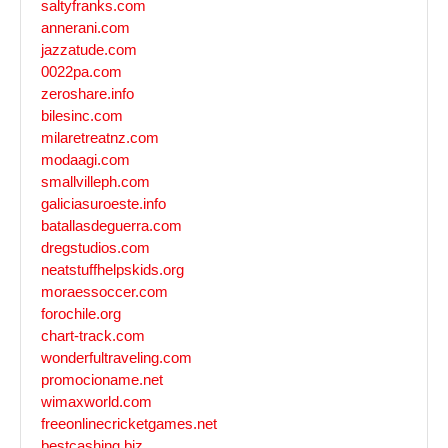
saltyfranks.com
annerani.com
jazzatude.com
0022pa.com
zeroshare.info
bilesinc.com
milaretreatnz.com
modaagi.com
smallvilleph.com
galiciasuroeste.info
batallasdeguerra.com
dregstudios.com
neatstuffhelpskids.org
moraessoccer.com
forochile.org
chart-track.com
wonderfultraveling.com
promocioname.net
wimaxworld.com
freeonlinecricketgames.net
bestcashing.biz