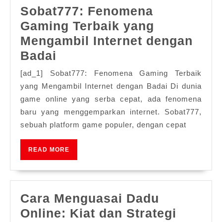
Sobat777: Fenomena
Gaming Terbaik yang
Mengambil Internet dengan
Sobat777:
Badai
Fenomena
[ad_1] Sobat777: Fenomena Gaming Terbaik
Gaming
yang Mengambil Internet dengan Badai Di dunia
Terbaik
game online yang serba cepat, ada fenomena
baru yang menggemparkan internet. Sobat777,
yang
sebuah platform game populer, dengan cepat
Mengambil
Internet
READ
READ MORE
dengan
MORE
Badai
Cara Menguasai Dadu
Online: Kiat dan Strategi