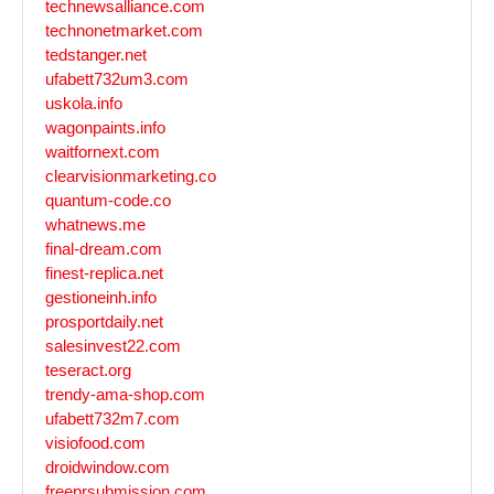
technewsalliance.com
technonetmarket.com
tedstanger.net
ufabett732um3.com
uskola.info
wagonpaints.info
waitfornext.com
clearvisionmarketing.co
quantum-code.co
whatnews.me
final-dream.com
finest-replica.net
gestioneinh.info
prosportdaily.net
salesinvest22.com
teseract.org
trendy-ama-shop.com
ufabett732m7.com
visiofood.com
droidwindow.com
freeprsubmission.com