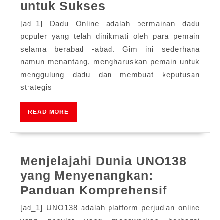
Cara
untuk Sukses
Menguasai
[ad_1] Dadu Online adalah permainan dadu
Dadu
populer yang telah dinikmati oleh para pemain
Online:
selama berabad -abad. Gim ini sederhana
namun menantang, mengharuskan pemain untuk
Kiat
menggulung dadu dan membuat keputusan
dan
strategis
Strategi
untuk
READ
READ MORE
Sukses
MORE
Menjelajahi Dunia UNO138
yang Menyenangkan:
Menjelaj
Panduan Komprehensif
Dunia
[ad_1] UNO138 adalah platform perjudian online
UNO138