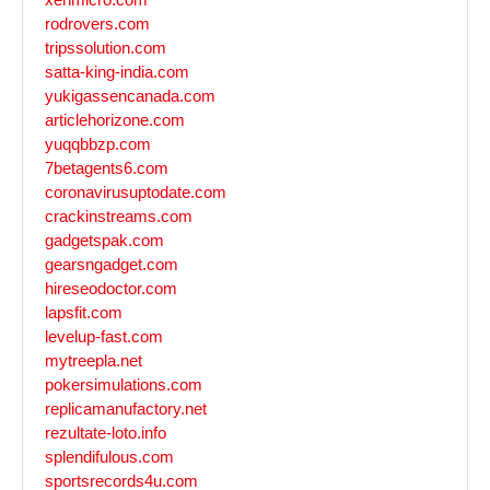
rodrovers.com
tripssolution.com
satta-king-india.com
yukigassencanada.com
articlehorizone.com
yuqqbbzp.com
7betagents6.com
coronavirusuptodate.com
crackinstreams.com
gadgetspak.com
gearsngadget.com
hireseodoctor.com
lapsfit.com
levelup-fast.com
mytreepla.net
pokersimulations.com
replicamanufactory.net
rezultate-loto.info
splendifulous.com
sportsrecords4u.com