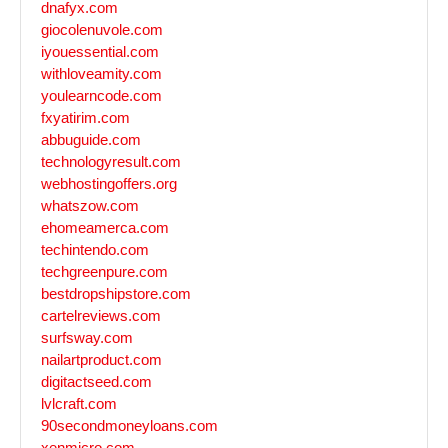
dnafyx.com
giocolenuvole.com
iyouessential.com
withloveamity.com
youlearncode.com
fxyatirim.com
abbuguide.com
technologyresult.com
webhostingoffers.org
whatszow.com
ehomeamerca.com
techintendo.com
techgreenpure.com
bestdropshipstore.com
cartelreviews.com
surfsway.com
nailartproduct.com
digitactseed.com
lvlcraft.com
90secondmoneyloans.com
xenmicro.com