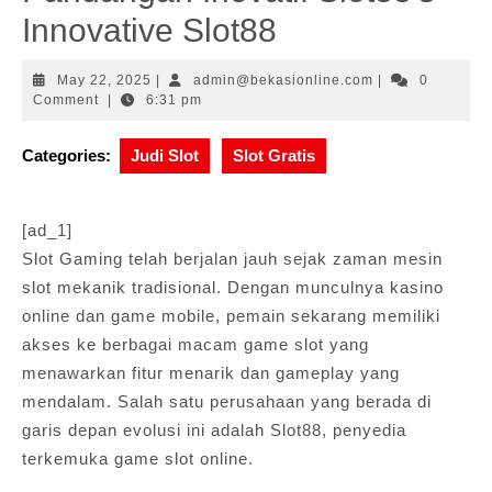
Innovative Slot88
May
admin@bekasion
May 22, 2025
|
admin@bekasionline.com
|
0
22,
Comment
|
6:31 pm
2025
Categories:
Judi Slot
Slot Gratis
[ad_1]
Slot Gaming telah berjalan jauh sejak zaman mesin
slot mekanik tradisional. Dengan munculnya kasino
online dan game mobile, pemain sekarang memiliki
akses ke berbagai macam game slot yang
menawarkan fitur menarik dan gameplay yang
mendalam. Salah satu perusahaan yang berada di
garis depan evolusi ini adalah Slot88, penyedia
terkemuka game slot online.