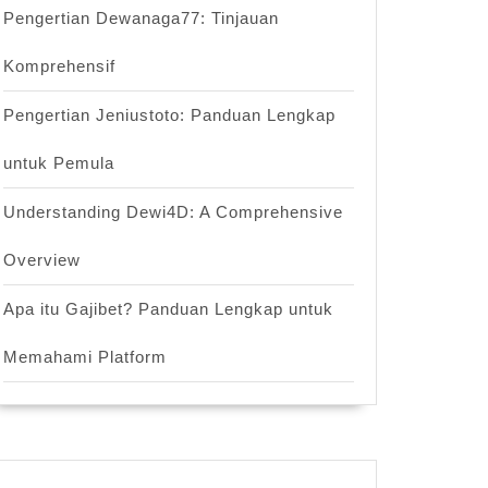
Pengertian Dewanaga77: Tinjauan
Komprehensif
Pengertian Jeniustoto: Panduan Lengkap
untuk Pemula
Understanding Dewi4D: A Comprehensive
Overview
Apa itu Gajibet? Panduan Lengkap untuk
Memahami Platform