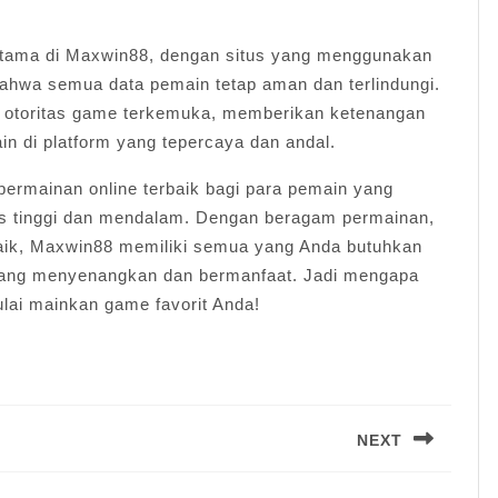
utama di Maxwin88, dengan situs yang menggunakan
bahwa semua data pemain tetap aman dan terlindungi.
oleh otoritas game terkemuka, memberikan ketenangan
n di platform yang tepercaya dan andal.
permainan online terbaik bagi para pemain yang
s tinggi dan mendalam. Dengan beragam permainan,
aik, Maxwin88 memiliki semua yang Anda butuhkan
ang menyenangkan dan bermanfaat. Jadi mengapa
lai mainkan game favorit Anda!
NEXT
Next
post: