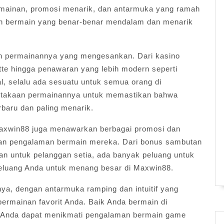
rmainan, promosi menarik, dan antarmuka yang ramah
 bermain yang benar-benar mendalam dan menarik
han permainannya yang mengesankan. Dari kasino
ulette hingga penawaran yang lebih modern seperti
al, selalu ada sesuatu untuk semua orang di
ustakaan permainannya untuk memastikan bahwa
rbaru dan paling menarik.
Maxwin88 juga menawarkan berbagai promosi dan
n pengalaman bermain mereka. Dari bonus sambutan
an untuk pelanggan setia, ada banyak peluang untuk
eluang Anda untuk menang besar di Maxwin88.
a, dengan antarmuka ramping dan intuitif yang
rmainan favorit Anda. Baik Anda bermain di
s, Anda dapat menikmati pengalaman bermain game