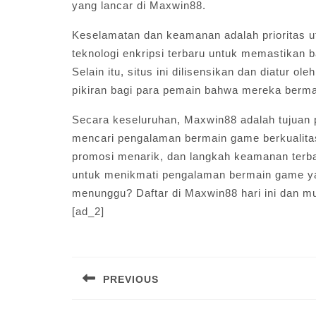
yang lancar di Maxwin88.
Keselamatan dan keamanan adalah prioritas 
teknologi enkripsi terbaru untuk memastikan 
Selain itu, situs ini dilisensikan dan diatur 
pikiran bagi para pemain bahwa mereka bermai
Secara keseluruhan, Maxwin88 adalah tujuan 
mencari pengalaman bermain game berkualita
promosi menarik, dan langkah keamanan terb
untuk menikmati pengalaman bermain game y
menunggu? Daftar di Maxwin88 hari ini dan mu
[ad_2]
Post
navigation
PREVIOUS
Previous
post: