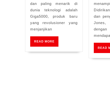
dan paling menarik di
menampi
dunia teknologi adalah
Didirik
Giga5000, produk baru
dan pen
yang revolusioner yang
Jones,
menjanjikan
deng
mendapa
READ
READ MORE
MORE
READ 