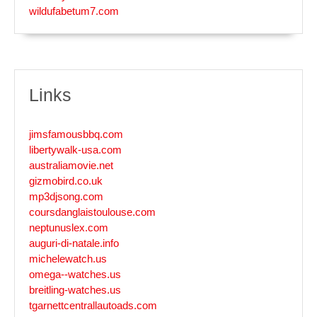
wildufabetum7.com
Links
jimsfamousbbq.com
libertywalk-usa.com
australiamovie.net
gizmobird.co.uk
mp3djsong.com
coursdanglaistoulouse.com
neptunuslex.com
auguri-di-natale.info
michelewatch.us
omega--watches.us
breitling-watches.us
tgarnettcentrallautoads.com