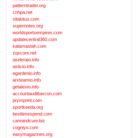
patterntrader.org
cnhpa.net
sitalotus.com
supernotes.org
worldsportsempires.com
updatecentral360.com
katamastah.com
zqscore.net
aseleraio.info
asticio.info
egardenio.info
arxteamio.info
getalexio.info
accountaudittaxcon.com
prymprint.com
sportkeeda.org
besttimespend.com
careandcure.biz
cogniyo.com
easymagazines.org