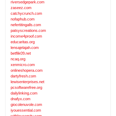
riversedgepark.com
zaseez.com
catchycrunch.com
nofaphub.com
nefertitingalls.com
patsyscreations.com
income4proof.com
educaritas.org
lensajelajah.com
betflik09.net
ncaq.org
xenmicro.com
onlineshopera.com
dartyfresh.com
lewisenterprises.net
pcsoftwarefree.org
dailylinking.com
dnafyx.com
giocolenuvole.com
iyouessential.com
withloveamity.com