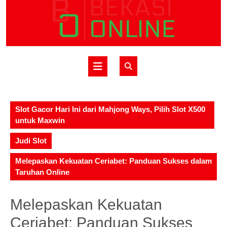
Skip
to
content
Open
Button
Slot Gacor Hari Ini dari Mahjong Ways, Pilih Slot X500
untuk Maxwin
Judi Slot
Melepaskan Kekuatan Ceriabet: Panduan Sukses dalam
Taruhan Online
Melepaskan Kekuatan
Ceriabet: Panduan Sukses