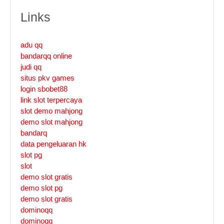
Links
adu qq
bandarqq online
judi qq
situs pkv games
login sbobet88
link slot terpercaya
slot demo mahjong
demo slot mahjong
bandarq
data pengeluaran hk
slot pg
slot
demo slot gratis
demo slot pg
demo slot gratis
dominoqq
dominoqq