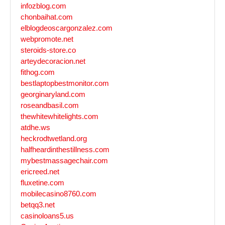
infozblog.com
chonbaihat.com
elblogdeoscargonzalez.com
webpromote.net
steroids-store.co
arteydecoracion.net
fithog.com
bestlaptopbestmonitor.com
georginaryland.com
roseandbasil.com
thewhitewhitelights.com
atdhe.ws
heckrodtwetland.org
halfheardinthestillness.com
mybestmassagechair.com
ericreed.net
fluxetine.com
mobilecasino8760.com
betqq3.net
casinoloans5.us