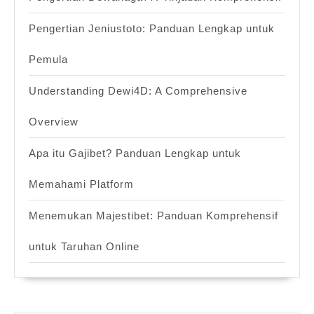
Pengertian Jeniustoto: Panduan Lengkap untuk
Pemula
Understanding Dewi4D: A Comprehensive
Overview
Apa itu Gajibet? Panduan Lengkap untuk
Memahami Platform
Menemukan Majestibet: Panduan Komprehensif
untuk Taruhan Online