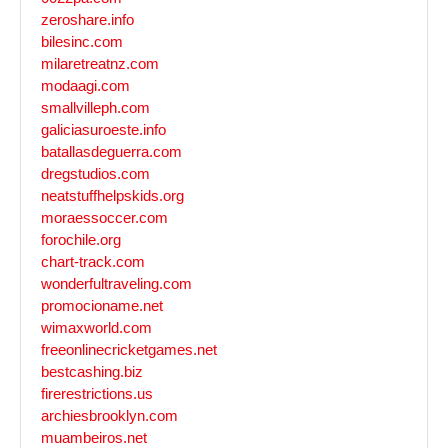
zeroshare.info
bilesinc.com
milaretreatnz.com
modaagi.com
smallvilleph.com
galiciasuroeste.info
batallasdeguerra.com
dregstudios.com
neatstuffhelpskids.org
moraessoccer.com
forochile.org
chart-track.com
wonderfultraveling.com
promocioname.net
wimaxworld.com
freeonlinecricketgames.net
bestcashing.biz
firerestrictions.us
archiesbrooklyn.com
muambeiros.net