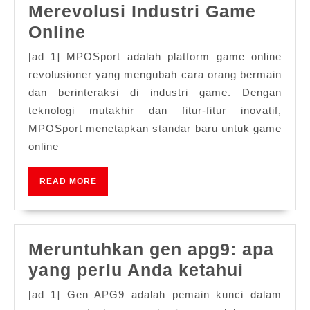
Merevolusi Industri Game
Bagaimana
Online
MPOSport
[ad_1] MPOSport adalah platform game online
Merevolusi
revolusioner yang mengubah cara orang bermain
Industri
dan berinteraksi di industri game. Dengan
teknologi mutakhir dan fitur-fitur inovatif,
Game
MPOSport menetapkan standar baru untuk game
Online
online
READ
READ MORE
MORE
Meruntuhkan gen apg9: apa
Merunt
yang perlu Anda ketahui
gen
[ad_1] Gen APG9 adalah pemain kunci dalam