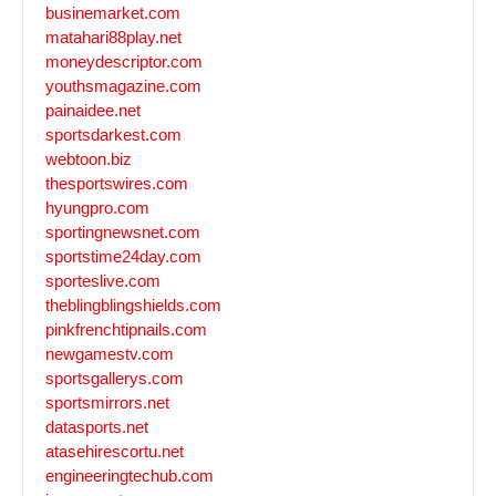
businemarket.com
matahari88play.net
moneydescriptor.com
youthsmagazine.com
painaidee.net
sportsdarkest.com
webtoon.biz
thesportswires.com
hyungpro.com
sportingnewsnet.com
sportstime24day.com
sporteslive.com
theblingblingshields.com
pinkfrenchtipnails.com
newgamestv.com
sportsgallerys.com
sportsmirrors.net
datasports.net
atasehirescortu.net
engineeringtechub.com