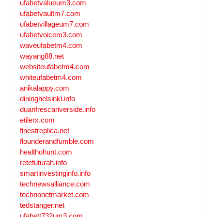
ufabetvalueum3.com
ufabetvaultm7.com
ufabetvillageum7.com
ufabetvoicem3.com
waveufabetm4.com
wayang88.net
websiteufabetm4.com
whiteufabetm4.com
anikalappy.com
dininghelsinki.info
duanfrescariverside.info
etilerx.com
finestreplica.net
flounderandfumble.com
healthohunt.com
retefuturah.info
smartinvestinginfo.info
technewsalliance.com
technonetmarket.com
tedstanger.net
ufabett732um3.com