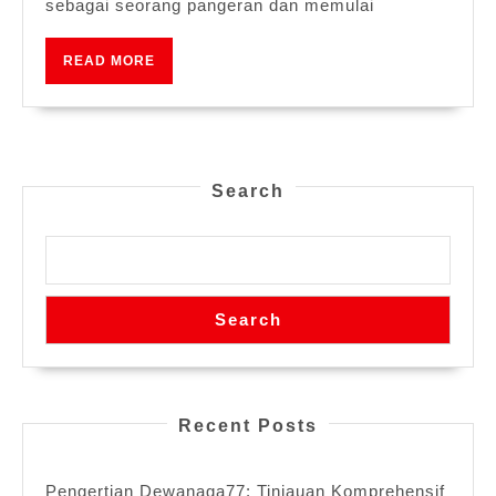
sebagai seorang pangeran dan memulai
READ
READ MORE
MORE
Search
Search
Recent Posts
Pengertian Dewanaga77: Tinjauan Komprehensif