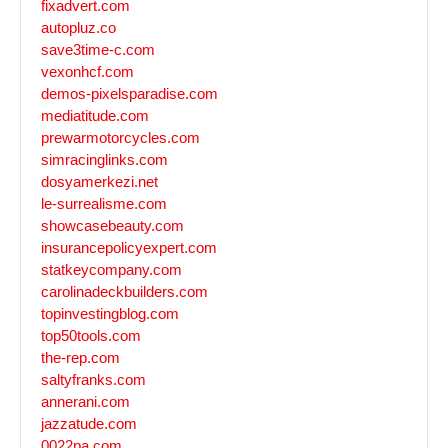
fixadvert.com
autopluz.co
save3time-c.com
vexonhcf.com
demos-pixelsparadise.com
mediatitude.com
prewarmotorcycles.com
simracinglinks.com
dosyamerkezi.net
le-surrealisme.com
showcasebeauty.com
insurancepolicyexpert.com
statkeycompany.com
carolinadeckbuilders.com
topinvestingblog.com
top50tools.com
the-rep.com
saltyfranks.com
annerani.com
jazzatude.com
0022pa.com