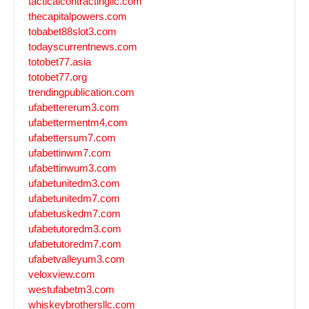
tacticalcontractingllc.com
thecapitalpowers.com
tobabet88slot3.com
todayscurrentnews.com
totobet77.asia
totobet77.org
trendingpublication.com
ufabettererum3.com
ufabettermentm4.com
ufabettersum7.com
ufabettinwm7.com
ufabettinwum3.com
ufabetunitedm3.com
ufabetunitedm7.com
ufabetuskedm7.com
ufabetutoredm3.com
ufabetutoredm7.com
ufabetvalleyum3.com
veloxview.com
westufabetm3.com
whiskeybrothersllc.com