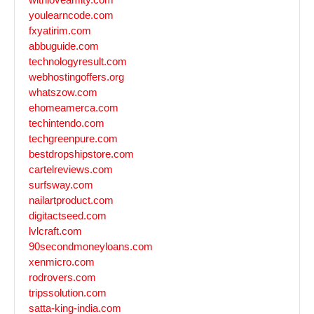
youlearncode.com
fxyatirim.com
abbuguide.com
technologyresult.com
webhostingoffers.org
whatszow.com
ehomeamerca.com
techintendo.com
techgreenpure.com
bestdropshipstore.com
cartelreviews.com
surfsway.com
nailartproduct.com
digitactseed.com
lvlcraft.com
90secondmoneyloans.com
xenmicro.com
rodrovers.com
tripssolution.com
satta-king-india.com