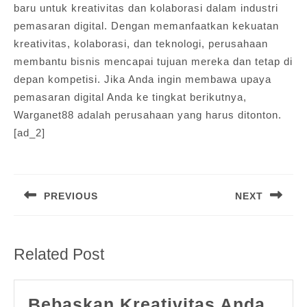
baru untuk kreativitas dan kolaborasi dalam industri
pemasaran digital. Dengan memanfaatkan kekuatan
kreativitas, kolaborasi, dan teknologi, perusahaan
membantu bisnis mencapai tujuan mereka dan tetap di
depan kompetisi. Jika Anda ingin membawa upaya
pemasaran digital Anda ke tingkat berikutnya,
Warganet88 adalah perusahaan yang harus ditonton.
[ad_2]
Post
navigation
PREVIOUS
NEXT
Previous
Next
post:
post:
Related Post
Bebaskan Kreativitas Anda