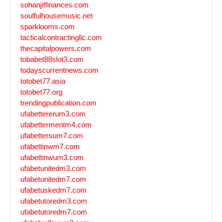
sohanjitfinances.com
soulfulhousemusic.net
sparklooms.com
tacticalcontractingllc.com
thecapitalpowers.com
tobabet88slot3.com
todayscurrentnews.com
totobet77.asia
totobet77.org
trendingpublication.com
ufabettererum3.com
ufabettermentm4.com
ufabettersum7.com
ufabettinwm7.com
ufabettinwum3.com
ufabetunitedm3.com
ufabetunitedm7.com
ufabetuskedm7.com
ufabetutoredm3.com
ufabetutoredm7.com