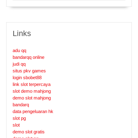
Links
adu qq
bandarqq online
judi qq
situs pkv games
login sbobet88
link slot terpercaya
slot demo mahjong
demo slot mahjong
bandarq
data pengeluaran hk
slot pg
slot
demo slot gratis