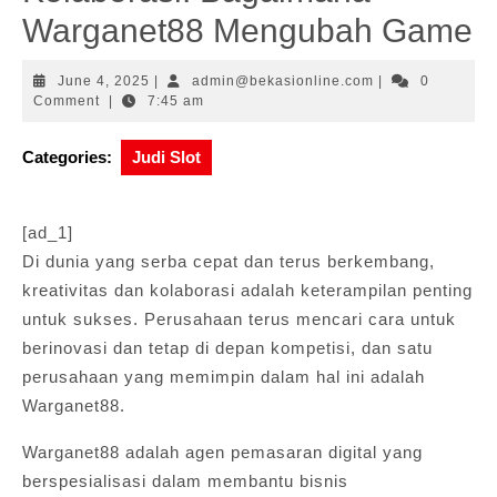
Warganet88 Mengubah Game
June
admin@bekasionl
June 4, 2025
|
admin@bekasionline.com
|
0
4,
Comment
|
7:45 am
2025
Categories:
Judi Slot
[ad_1]
Di dunia yang serba cepat dan terus berkembang,
kreativitas dan kolaborasi adalah keterampilan penting
untuk sukses. Perusahaan terus mencari cara untuk
berinovasi dan tetap di depan kompetisi, dan satu
perusahaan yang memimpin dalam hal ini adalah
Warganet88.
Warganet88 adalah agen pemasaran digital yang
berspesialisasi dalam membantu bisnis