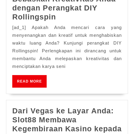
dengan Perangkat DIY
Bebaskan
Rollingspin
Kreativitas
[ad_1] Apakah Anda mencari cara yang
Anda
menyenangkan dan kreatif untuk menghabiskan
dengan
waktu luang Anda? Kunjungi perangkat DIY
Rollingspin! Perlengkapan ini dirancang untuk
Perangkat
membantu Anda melepaskan kreativitas dan
DIY
menciptakan karya seni
Rollingspin
READ
READ MORE
MORE
Dari Vegas ke Layar Anda:
Slot88 Membawa
Kegembiraan Kasino kepada