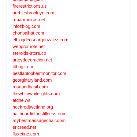
firerestrictions.us
archiesbrooklyn.com
muambeiros.net
infozblog.com
chonbaihat.com
elblogdeoscargonzalez.com
webpromote.net
steroids-store.co
arteydecoracion.net
fithog.com
bestlaptopbestmonitor.com
georginaryland.com
roseandbasil.com
thewhitewhitelights.com
atdhe.ws
heckrodtwetland.org
halfheardinthestillness.com
mybestmassagechair.com
ericreed.net
fluxetine.com