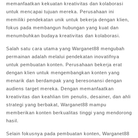
memanfaatkan kekuatan kreativitas dan kolaborasi
untuk mencapai tujuan mereka. Perusahaan ini
memiliki pendekatan unik untuk bekerja dengan klien,
fokus pada membangun hubungan yang kuat dan
menumbuhkan budaya kreativitas dan kolaborasi.
Salah satu cara utama yang Warganet88 mengubah
permainan adalah melalui pendekatan inovatifnya
untuk pembuatan konten. Perusahaan bekerja erat
dengan klien untuk mengembangkan konten yang
menarik dan berdampak yang beresonansi dengan
audiens target mereka. Dengan memanfaatkan
kreativitas dan keahlian tim penulis, desainer, dan ahli
strategi yang berbakat, Warganet88 mampu
memberikan konten berkualitas tinggi yang mendorong
hasil.
Selain fokusnya pada pembuatan konten, Warganet88