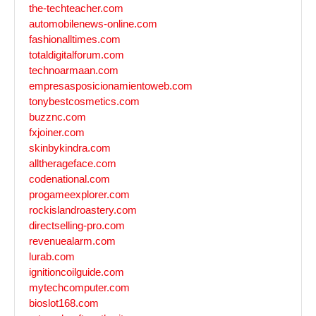
the-techteacher.com
automobilenews-online.com
fashionalltimes.com
totaldigitalforum.com
technoarmaan.com
empresasposicionamientoweb.com
tonybestcosmetics.com
buzznc.com
fxjoiner.com
skinbykindra.com
alltherageface.com
codenational.com
progameexplorer.com
rockislandroastery.com
directselling-pro.com
revenuealarm.com
lurab.com
ignitioncoilguide.com
mytechcomputer.com
bioslot168.com