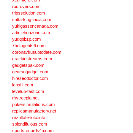
rodrovers.com
tripssolution.com
satta-king-india.com
yukigassencanada.com
articlehorizone.com
yuqqbbzp.com
7betagents6.com
coronavirusuptodate.com
crackinstreams.com
gadgetspak.com
gearsngadget.com
hireseodoctor.com
lapsfit.com
levelup-fast.com
mytreepla.net
pokersimulations.com
replicamanufactory.net
rezultate-loto.info
splendifulous.com
sportsrecords4u.com