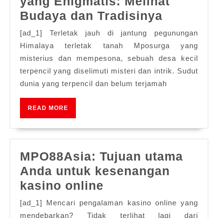
yang Enigmatis: Melihat
Menjelaj
Budaya dan Tradisinya
Dunia
[ad_1] Terletak jauh di jantung pegunungan
Mposurg
Himalaya terletak tanah Mposurga yang
yang
misterius dan mempesona, sebuah desa kecil
terpencil yang diselimuti misteri dan intrik. Sudut
Enigmati
dunia yang terpencil dan belum terjamah
Melihat
Budaya
READ
READ MORE
dan
MORE
Tradisin
MPO88Asia: Tujuan utama
Anda untuk kesenangan
MPO88Asia:
kasino online
Tujuan
[ad_1] Mencari pengalaman kasino online yang
utama
mendebarkan? Tidak terlihat lagi dari