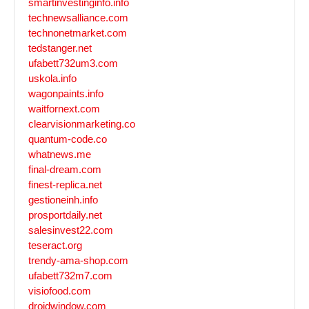
smartinvestinginfo.info
technewsalliance.com
technonetmarket.com
tedstanger.net
ufabett732um3.com
uskola.info
wagonpaints.info
waitfornext.com
clearvisionmarketing.co
quantum-code.co
whatnews.me
final-dream.com
finest-replica.net
gestioneinh.info
prosportdaily.net
salesinvest22.com
teseract.org
trendy-ama-shop.com
ufabett732m7.com
visiofood.com
droidwindow.com