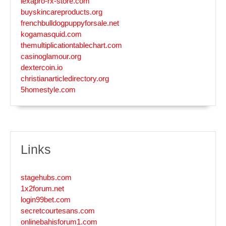
lexapro-rx-store.com
buyskincareproducts.org
frenchbulldogpuppyforsale.net
kogamasquid.com
themultiplicationtablechart.com
casinoglamour.org
dextercoin.io
christianarticledirectory.org
5homestyle.com
Links
stagehubs.com
1x2forum.net
login99bet.com
secretcourtesans.com
onlinebahisforum1.com