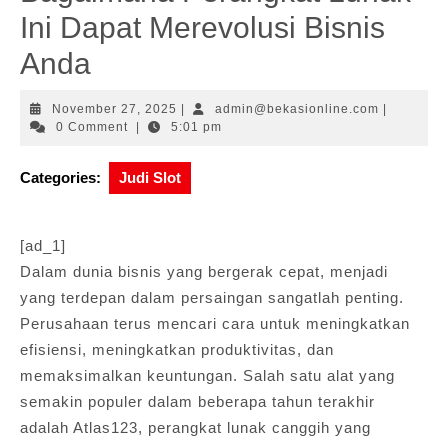
Ini Dapat Merevolusi Bisnis
Anda
November
admin@bek
November 27, 2025
|
admin@bekasionline.com
|
27,
0 Comment
|
5:01 pm
2025
Categories:
Judi Slot
[ad_1]
Dalam dunia bisnis yang bergerak cepat, menjadi
yang terdepan dalam persaingan sangatlah penting.
Perusahaan terus mencari cara untuk meningkatkan
efisiensi, meningkatkan produktivitas, dan
memaksimalkan keuntungan. Salah satu alat yang
semakin populer dalam beberapa tahun terakhir
adalah Atlas123, perangkat lunak canggih yang