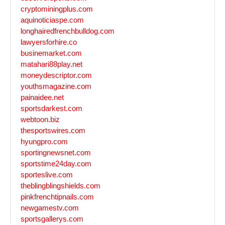
cryptominingplus.com
aquinoticiaspe.com
longhairedfrenchbulldog.com
lawyersforhire.co
businemarket.com
matahari88play.net
moneydescriptor.com
youthsmagazine.com
painaidee.net
sportsdarkest.com
webtoon.biz
thesportswires.com
hyungpro.com
sportingnewsnet.com
sportstime24day.com
sporteslive.com
theblingblingshields.com
pinkfrenchtipnails.com
newgamestv.com
sportsgallerys.com