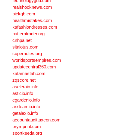
technologygud.com
realshocknews.com
pickgb.com
healthmistakes.com
ksfashiondresses.com
patterntrader.org
cnhpa.net
sitalotus.com
supernotes.org
worldsportsempires.com
updatecentral360.com
katamastah.com
zqscore.net
aseleraio.info
asticio.info
egardenio.info
arxteamio.info
getalexio.info
accountaudittaxcon.com
prymprint.com
sportkeeda.org