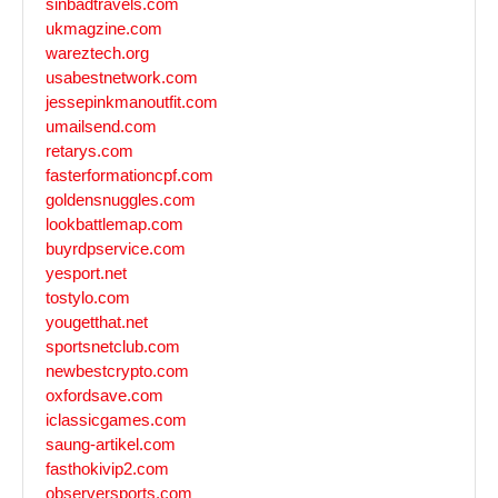
sinbadtravels.com
ukmagzine.com
wareztech.org
usabestnetwork.com
jessepinkmanoutfit.com
umailsend.com
retarys.com
fasterformationcpf.com
goldensnuggles.com
lookbattlemap.com
buyrdpservice.com
yesport.net
tostylo.com
yougetthat.net
sportsnetclub.com
newbestcrypto.com
oxfordsave.com
iclassicgames.com
saung-artikel.com
fasthokivip2.com
observersports.com