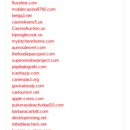
fluxetine.com
mobilecasino8760.com
betqq3.net
casinoloans5.us
CasinoAuction.us
kipooglecouk.us
mykitchennhome.com
aumoulinvert.com
thefoodiepassport.com
superwindowproject.com
papibakigrafo.com
icanhazjs.com
canimpact.org
goviralstudy.com
cartourism.net
apple-cores.com
pulserasdeactividad10.com
barbaracarlotti.com
desktopmining.net
inthebleachers.net