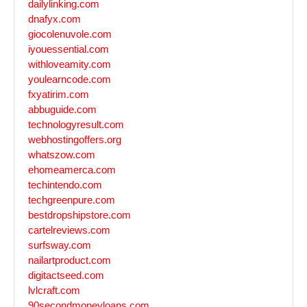
dailylinking.com
dnafyx.com
giocolenuvole.com
iyouessential.com
withloveamity.com
youlearncode.com
fxyatirim.com
abbuguide.com
technologyresult.com
webhostingoffers.org
whatszow.com
ehomeamerca.com
techintendo.com
techgreenpure.com
bestdropshipstore.com
cartelreviews.com
surfsway.com
nailartproduct.com
digitactseed.com
lvlcraft.com
90secondmoneyloans.com