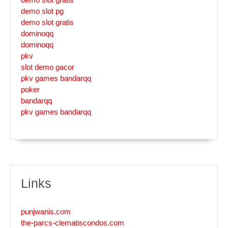
demo slot pg
demo slot gratis
dominoqq
dominoqq
pkv
slot demo gacor
pkv games bandarqq
poker
bandarqq
pkv games bandarqq
Links
punjwanis.com
the-parcs-clematiscondos.com