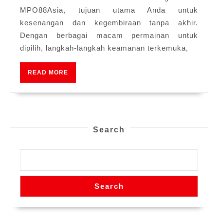
Anda
MPO88Asia, tujuan utama Anda untuk
kesenangan dan kegembiraan tanpa akhir.
untuk
Dengan berbagai macam permainan untuk
kesenangan
dipilih, langkah-langkah keamanan terkemuka,
kasino
online
READ
READ MORE
MORE
Search
Search