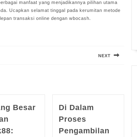
rbagai manfaat yang menjadikannya pilihan utama
da. Ucapkan selamat tinggal pada kerumitan metode
epan transaksi online dengan wbocash.
NEXT
Next
post:
ng Besar
Di Dalam
an
Proses
k88:
Pengambilan