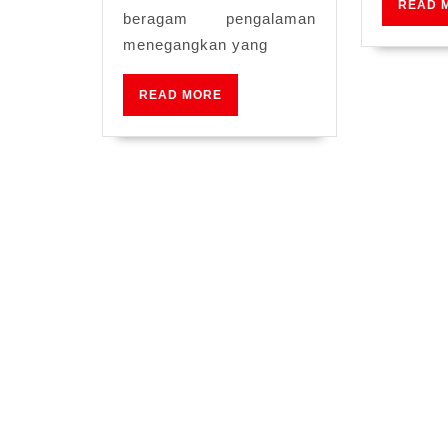
READ 
di
beragam pengalaman
Ombak123
menegangkan yang
READ
READ MORE
MORE