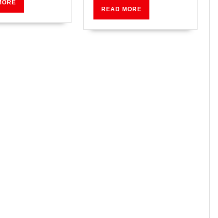
READ
MORE
READ
READ MORE
MORE
MORE