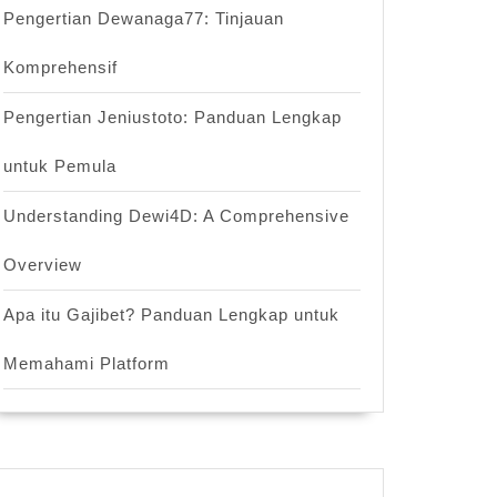
Pengertian Dewanaga77: Tinjauan
Komprehensif
Pengertian Jeniustoto: Panduan Lengkap
untuk Pemula
Understanding Dewi4D: A Comprehensive
Overview
Apa itu Gajibet? Panduan Lengkap untuk
Memahami Platform