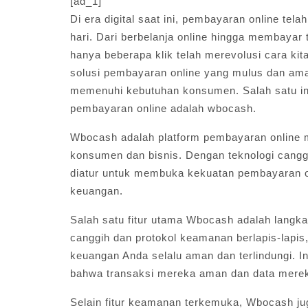
[ad_1]
Di era digital saat ini, pembayaran online tela
hari. Dari berbelanja online hingga membaya
hanya beberapa klik telah merevolusi cara ki
solusi pembayaran online yang mulus dan ama
memenuhi kebutuhan konsumen. Salah satu ino
pembayaran online adalah wbocash.
Wbocash adalah platform pembayaran online 
konsumen dan bisnis. Dengan teknologi can
diatur untuk membuka kekuatan pembayaran 
keuangan.
Salah satu fitur utama Wbocash adalah langk
canggih dan protokol keamanan berlapis-lapi
keuangan Anda selalu aman dan terlindungi. 
bahwa transaksi mereka aman dan data merek
Selain fitur keamanan terkemuka, Wbocash j