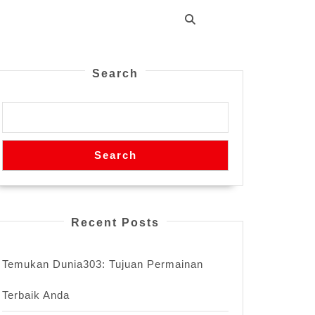
Search
Search
Recent Posts
Temukan Dunia303: Tujuan Permainan
Terbaik Anda