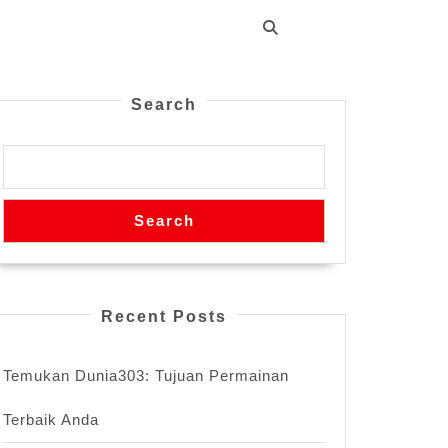
Search
Search
Recent Posts
Temukan Dunia303: Tujuan Permainan
Terbaik Anda