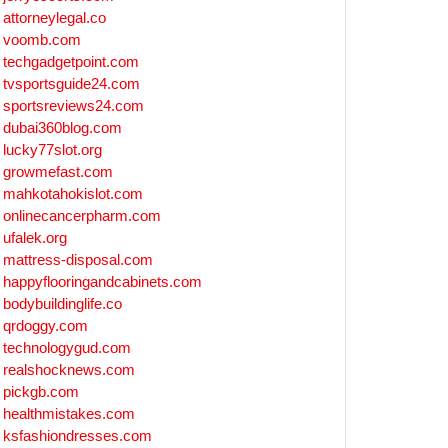
attorneylegal.co
voomb.com
techgadgetpoint.com
tvsportsguide24.com
sportsreviews24.com
dubai360blog.com
lucky77slot.org
growmefast.com
mahkotahokislot.com
onlinecancerpharm.com
ufalek.org
mattress-disposal.com
happyflooringandcabinets.com
bodybuildinglife.co
qrdoggy.com
technologygud.com
realshocknews.com
pickgb.com
healthmistakes.com
ksfashiondresses.com