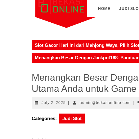
Skip
HOME
JUDI SLO
to
content
Slot Gacor Hari Ini dari Mahjong Ways, Pilih Sl
Menangkan Besar Dengan Jackpot168: Panduan
Menangkan Besar Denga
Utama Anda untuk Game 
July
adm
July 2, 2025
|
admin@bekasionline.com
|
2,
2025
Categories:
Judi Slot