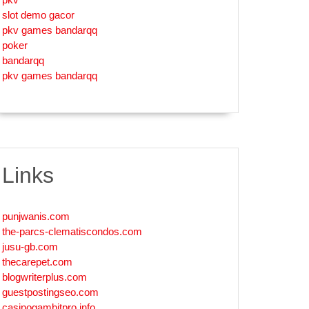
slot demo gacor
pkv games bandarqq
poker
bandarqq
pkv games bandarqq
Links
kan
a
punjwanis.com
the-parcs-clematiscondos.com
jusu-gb.com
thecarepet.com
an
blogwriterplus.com
guestpostingseo.com
casinogambitpro.info