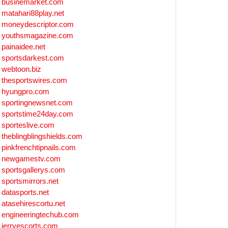
businemarket.com
matahari88play.net
moneydescriptor.com
youthsmagazine.com
painaidee.net
sportsdarkest.com
webtoon.biz
thesportswires.com
hyungpro.com
sportingnewsnet.com
sportstime24day.com
sporteslive.com
theblingblingshields.com
pinkfrenchtipnails.com
newgamestv.com
sportsgallerys.com
sportsmirrors.net
datasports.net
atasehirescortu.net
engineeringtechub.com
jerryescorts.com