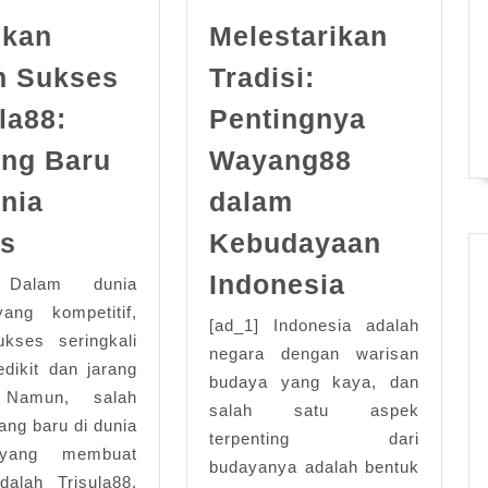
kan
Melestarikan
h Sukses
Tradisi:
la88:
Pentingnya
ang Baru
Wayang88
nia
dalam
Temukan
is
Kebudayaan
Kisah
Melestari
Indonesia
 Dalam dunia
Sukses
Tradisi:
i
yang kompetitif,
[ad_1] Indonesia adalah
Trisula88:
Pentingny
ukses seringkali
negara dengan warisan
Bintang
dikit dan jarang
Wayang88
budaya yang kaya, dan
Baru
. Namun, salah
dalam
salah satu aspek
tang baru di dunia
di
Kebudaya
terpenting dari
 yang membuat
Dunia
budayanya adalah bentuk
Indonesia
dalah Trisula88.