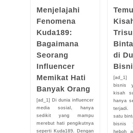
Menjelajahi
Temu
Fenomena
Kisa
Kuda189:
Trisu
Bagaimana
Bint
Seorang
di Du
Influencer
Bisn
Memikat Hati
[ad_1]
Menjelajah
bisnis 
Banyak Orang
kisah s
Fenomena
[ad_1] Di dunia influencer
hanya se
Kuda189:
media sosial, hanya
terjadi
Bagaimana
sedikit yang mampu
satu bin
Seorang
merebut hati pengikutnya
bisnis
Influencer
seperti Kuda189. Dengan
heboh a