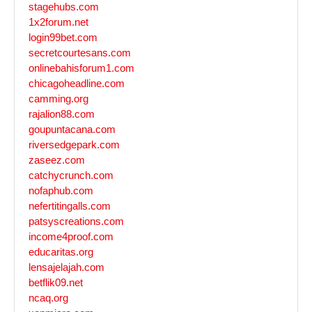
stagehubs.com
1x2forum.net
login99bet.com
secretcourtesans.com
onlinebahisforum1.com
chicagoheadline.com
camming.org
rajalion88.com
goupuntacana.com
riversedgepark.com
zaseez.com
catchycrunch.com
nofaphub.com
nefertitingalls.com
patsyscreations.com
income4proof.com
educaritas.org
lensajelajah.com
betflik09.net
ncaq.org