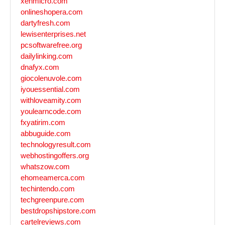
xenmicro.com
onlineshopera.com
dartyfresh.com
lewisenterprises.net
pcsoftwarefree.org
dailylinking.com
dnafyx.com
giocolenuvole.com
iyouessential.com
withloveamity.com
youlearncode.com
fxyatirim.com
abbuguide.com
technologyresult.com
webhostingoffers.org
whatszow.com
ehomeamerca.com
techintendo.com
techgreenpure.com
bestdropshipstore.com
cartelreviews.com