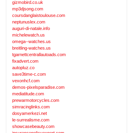
gizmobird.co.uk
mp3djsong.com
coursdanglaistoulouse.com
neptunuslex.com
auguri-di-natale.info
michelewatch.us
omega--watches.us
breitling-watches.us
tgarnettcentrallautoads.com
fixadvert.com
autopluz.co
save3time-c.com
vexonhcf.com
demos-pixelsparadise.com
mediatitude.com
prewarmotorcycles.com
simracinglinks.com
dosyamerkezi.net
le-surrealisme.com
showcasebeauty.com
insurancepolicyexpert.com