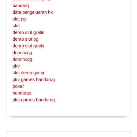
bandarq
data pengeluaran hk
slot pg
slot
demo slot gratis
demo slot pg
demo slot gratis
dominoqq
dominoqq
pkv
slot demo gacor
pkv games bandarqq
poker
bandarqq
pkv games bandarqq