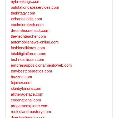
nybreakings.com
outstationcabsservices.com
thekrtagy.com
xchangeindia.com
coolmicrotech.com
dreamhousehack.com
the-techteacher.com
automobilenews-online.com
fashionalltimes.com
totaldigitalforum.com
technoarmaan.com
empresasposicionamientoweb.com
tonybestcosmetics.com
buzznc.com
fxjoiner.com
skinbykindra.com
alltherageface.com
codenational.com
progameexplorer.com
rockislandroastery.com
directselling-pro.com