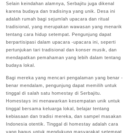
Selain keindahan alamnya, Serbajitu juga dikenal
karena budaya dan tradisinya yang unik. Desa ini
adalah rumah bagi sejumlah upacara dan ritual
tradisional, yang merupakan wawasan yang menarik
tentang cara hidup setempat. Pengunjung dapat
berpartisipasi dalam upacara -upacara ini, seperti
pertunjukan tari tradisional dan konser musik, dan
mendapatkan pemahaman yang lebih dalam tentang
budaya lokal.
Bagi mereka yang mencari pengalaman yang benar -
benar mendalam, pengunjung dapat memilih untuk
tinggal di salah satu homestay di Serbajitu.
Homestays ini menawarkan kesempatan unik untuk
tinggal bersama keluarga lokal, belajar tentang
kebiasaan dan tradisi mereka, dan sampel masakan
Indonesia otentik. Tinggal di homestay adalah cara
yang bagus untuk mendukung masyarakat setempat