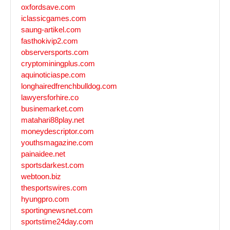
oxfordsave.com
iclassicgames.com
saung-artikel.com
fasthokivip2.com
observersports.com
cryptominingplus.com
aquinoticiaspe.com
longhairedfrenchbulldog.com
lawyersforhire.co
businemarket.com
matahari88play.net
moneydescriptor.com
youthsmagazine.com
painaidee.net
sportsdarkest.com
webtoon.biz
thesportswires.com
hyungpro.com
sportingnewsnet.com
sportstime24day.com