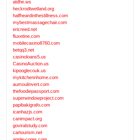
atdhe.ws
heckrodtwetland.org
halfheardinthestillness.com
mybestmassagechair.com
ericreed.net
fluxetine.com
mobilecasino8760.com
betqq3.net
casinoloans5.us
CasinoAuction.us
kipooglecouk.us
mykitchennhome.com
aumoulinvert.com
thefoodiepassport.com
superwindowproject.com
papibakigrafo.com
icanhazjs.com
canimpact.org
goviralstudy.com
cartourism.net
apple-cores.com