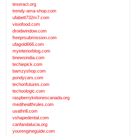
teseract.org
trendy-ama-shop.com
ufabett732m7.com
visiofood.com
droidwindow.com
freeprsubmission.com
ufagold666.com
myinteriorblog.com
bnewsindia.com
techiepick.com
bamzyshop.com
pondycars.com
techonfutures.com
techoologic.com
raspberryketonescanada.org
medihealthrules.com
usathrill.com
vshapedental.com
canfandalucia.org
yourengineguide.com