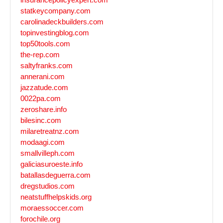
statkeycompany.com
carolinadeckbuilders.com
topinvestingblog.com
top50tools.com
the-rep.com
saltyfranks.com
annerani.com
jazzatude.com
0022pa.com
zeroshare.info
bilesinc.com
milaretreatnz.com
modaagi.com
smallvilleph.com
galiciasuroeste.info
batallasdeguerra.com
dregstudios.com
neatstuffhelpskids.org
moraessoccer.com
forochile.org