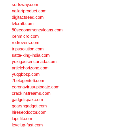
surfsway.com
nailartproduct.com
digitactseed.com
lvlcraft.com
90secondmoneyloans.com
xenmicro.com
rodrovers.com
tripssolution.com
satta-king-india.com
yukigassencanada.com
articlehorizone.com
yuqqbbzp.com
7betagents6.com
coronavirusuptodate.com
crackinstreams.com
gadgetspak.com
gearsngadget.com
hireseodoctor.com
lapsfit.com
levelup-fast.com