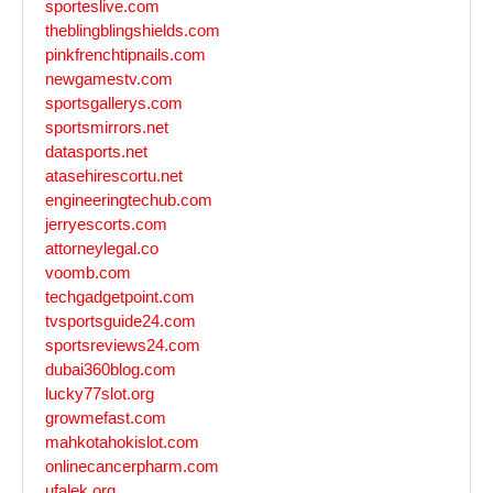
sporteslive.com
theblingblingshields.com
pinkfrenchtipnails.com
newgamestv.com
sportsgallerys.com
sportsmirrors.net
datasports.net
atasehirescortu.net
engineeringtechub.com
jerryescorts.com
attorneylegal.co
voomb.com
techgadgetpoint.com
tvsportsguide24.com
sportsreviews24.com
dubai360blog.com
lucky77slot.org
growmefast.com
mahkotahokislot.com
onlinecancerpharm.com
ufalek.org