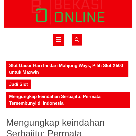
Skip
to
content
Open
Button
Slot Gacor Hari Ini dari Mahjong Ways, Pilih Slot X500
untuk Maxwin
Judi Slot
Mengungkap keindahan Serbajitu: Permata
Tersembunyi di Indonesia
Mengungkap keindahan
Serbajitu: Permata