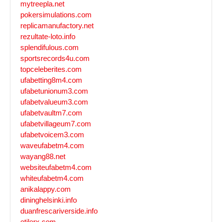
mytreepla.net
pokersimulations.com
replicamanufactory.net
rezultate-loto.info
splendifulous.com
sportsrecords4u.com
topceleberites.com
ufabetting8m4.com
ufabetunionum3.com
ufabetvalueum3.com
ufabetvaultm7.com
ufabetvillageum7.com
ufabetvoicem3.com
waveufabetm4.com
wayang88.net
websiteufabetm4.com
whiteufabetm4.com
anikalappy.com
dininghelsinki.info
duanfrescariverside.info
etilerx.com