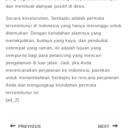
dan membuat dampak positif di desa.
Secara keseluruhan, Serbajitu adalah permata
tersembunyi di Indonesia yang hanya menunggu untuk
ditemukan. Dengan keindahan alamnya yang
menakjubkan, budaya yang kaya, dan penduduk
setempat yang ramah, ini adalah tujuan yang
sempurna bagi para pelancong yang mencari
pengalaman di luar jalan. Jadi, jika Anda
merencanakan perjalanan ke Indonesia, pastikan
untuk menambahkan Serbajitu ke rencana perjalanan
Anda dan mengungkap keindahan permata
tersembunyi ini.
[ad_2]
Post
navigation
PREVIOUS
NEXT