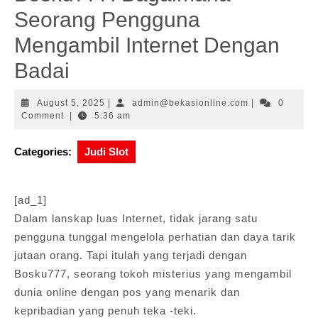
Seorang Pengguna
Mengambil Internet Dengan
Badai
August
admin@bekasio
August 5, 2025
|
admin@bekasionline.com
|
0
5,
Comment
|
5:36 am
2025
Categories:
Judi Slot
[ad_1]
Dalam lanskap luas Internet, tidak jarang satu
pengguna tunggal mengelola perhatian dan daya tarik
jutaan orang. Tapi itulah yang terjadi dengan
Bosku777, seorang tokoh misterius yang mengambil
dunia online dengan pos yang menarik dan
kepribadian yang penuh teka -teki.