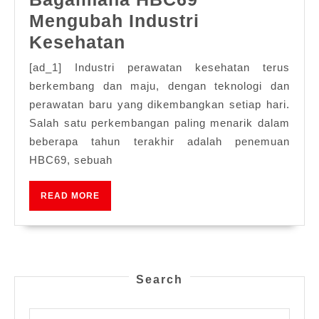
Mengubah Industri
Masa
Kesehatan
Depan
[ad_1] Industri perawatan kesehatan terus
Kedokteran:
berkembang dan maju, dengan teknologi dan
Bagaimana
perawatan baru yang dikembangkan setiap hari.
Salah satu perkembangan paling menarik dalam
HBC69
beberapa tahun terakhir adalah penemuan
Mengubah
HBC69, sebuah
Industri
Kesehatan
READ
READ MORE
MORE
Search