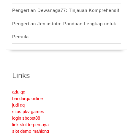
Pengertian Dewanaga77: Tinjauan Komprehensif
Pengertian Jeniustoto: Panduan Lengkap untuk
Pemula
Links
adu qq
bandarqq online
judi qq
situs pkv games
login sbobet88
link slot terpercaya
slot demo mahjong