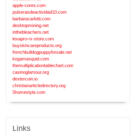
apple-cores.com
pulserasdeactividad10.com
barbaracarlotti.com
desktopmining.net
inthebleachers.net
lexapro-rx-store.com
buyskincareproducts.org
frenchbulldogpuppyforsale.net
kogamasquid.com
themultiplicationtablechart.com
casinoglamour.org
dextercoin.io
christianarticledirectory.org
5homestyle.com
Links