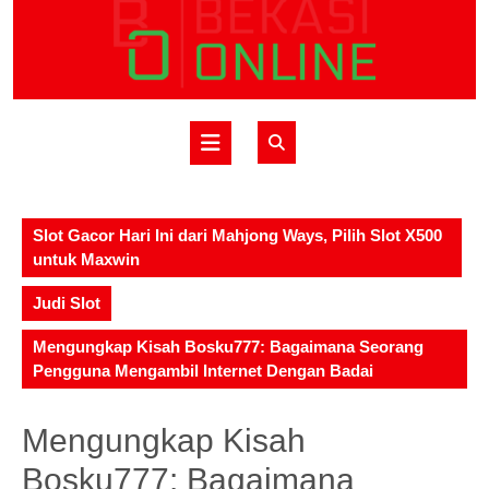
Skip
to
content
Open
Button
Slot Gacor Hari Ini dari Mahjong Ways, Pilih Slot X500
untuk Maxwin
Judi Slot
Mengungkap Kisah Bosku777: Bagaimana Seorang
Pengguna Mengambil Internet Dengan Badai
Mengungkap Kisah
Bosku777: Bagaimana