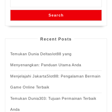
Search
Recent Posts
Temukan Dunia Deltaslot88 yang
Menyenangkan: Panduan Utama Anda
Menjelajahi JakartaSlot88: Pengalaman Bermain
Game Online Terbaik
Temukan Dunia303: Tujuan Permainan Terbaik
Anda