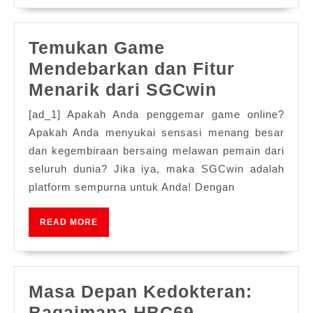
Temukan Game
Mendebarkan dan Fitur
Temukan
Menarik dari SGCwin
Game
[ad_1] Apakah Anda penggemar game online?
Mendebar
Apakah Anda menyukai sensasi menang besar
dan
dan kegembiraan bersaing melawan pemain dari
seluruh dunia? Jika iya, maka SGCwin adalah
Fitur
platform sempurna untuk Anda! Dengan
Menarik
dari
READ
READ MORE
SGCwin
MORE
Masa Depan Kedokteran:
Bagaimana HBC69