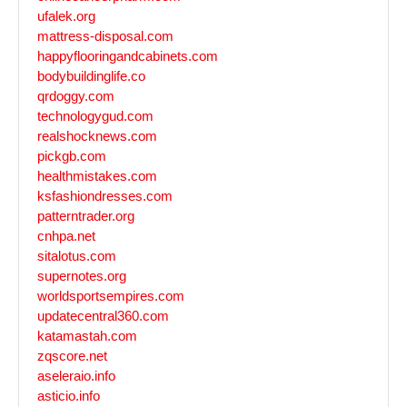
ufalek.org
mattress-disposal.com
happyflooringandcabinets.com
bodybuildinglife.co
qrdoggy.com
technologygud.com
realshocknews.com
pickgb.com
healthmistakes.com
ksfashiondresses.com
patterntrader.org
cnhpa.net
sitalotus.com
supernotes.org
worldsportsempires.com
updatecentral360.com
katamastah.com
zqscore.net
aseleraio.info
asticio.info