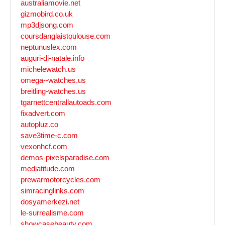
australiamovie.net
gizmobird.co.uk
mp3djsong.com
coursdanglaistoulouse.com
neptunuslex.com
auguri-di-natale.info
michelewatch.us
omega--watches.us
breitling-watches.us
tgarnettcentrallautoads.com
fixadvert.com
autopluz.co
save3time-c.com
vexonhcf.com
demos-pixelsparadise.com
mediatitude.com
prewarmotorcycles.com
simracinglinks.com
dosyamerkezi.net
le-surrealisme.com
showcasebeauty.com