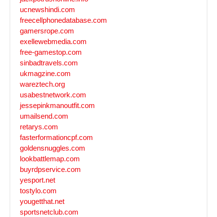
ucnewshindi.com
freecellphonedatabase.com
gamersrope.com
exellewebmedia.com
free-gamestop.com
sinbadtravels.com
ukmagzine.com
wareztech.org
usabestnetwork.com
jessepinkmanoutfit.com
umailsend.com
retarys.com
fasterformationcpf.com
goldensnuggles.com
lookbattlemap.com
buyrdpservice.com
yesport.net
tostylo.com
yougetthat.net
sportsnetclub.com