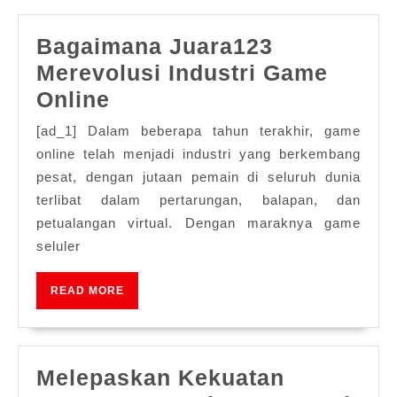
Bagaimana Juara123
Merevolusi Industri Game
Bagaimana
Online
Juara123
[ad_1] Dalam beberapa tahun terakhir, game
Merevolusi
online telah menjadi industri yang berkembang
Industri
pesat, dengan jutaan pemain di seluruh dunia
terlibat dalam pertarungan, balapan, dan
Game
petualangan virtual. Dengan maraknya game
Online
seluler
READ
READ MORE
MORE
Melepaskan Kekuatan