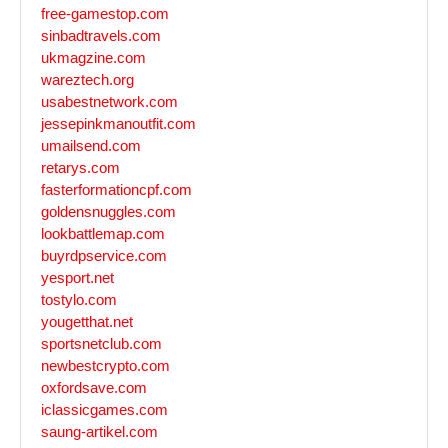
free-gamestop.com
sinbadtravels.com
ukmagzine.com
wareztech.org
usabestnetwork.com
jessepinkmanoutfit.com
umailsend.com
retarys.com
fasterformationcpf.com
goldensnuggles.com
lookbattlemap.com
buyrdpservice.com
yesport.net
tostylo.com
yougetthat.net
sportsnetclub.com
newbestcrypto.com
oxfordsave.com
iclassicgames.com
saung-artikel.com