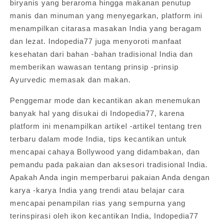
biryanis yang beraroma hingga makanan penutup
manis dan minuman yang menyegarkan, platform ini
menampilkan citarasa masakan India yang beragam
dan lezat. Indopedia77 juga menyoroti manfaat
kesehatan dari bahan -bahan tradisional India dan
memberikan wawasan tentang prinsip -prinsip
Ayurvedic memasak dan makan.
Penggemar mode dan kecantikan akan menemukan
banyak hal yang disukai di Indopedia77, karena
platform ini menampilkan artikel -artikel tentang tren
terbaru dalam mode India, tips kecantikan untuk
mencapai cahaya Bollywood yang didambakan, dan
pemandu pada pakaian dan aksesori tradisional India.
Apakah Anda ingin memperbarui pakaian Anda dengan
karya -karya India yang trendi atau belajar cara
mencapai penampilan rias yang sempurna yang
terinspirasi oleh ikon kecantikan India, Indopedia77