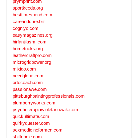
prymprint.com
sportkeeda.org
besttimespend.com
careandcure.biz
cogniyo.com
easymagazines.org
hirfanjilasmi.com
hometricks.org
leathercraftpro.com
microgridpower.org
mixiqo.com
needglobe.com
ortocoach.com
passionawe.com
pittsburghpaintingprofessionals.com
plumberryworks.com
psychoterapiawioletanowak.com
quickultimate.com
quirkyquester.com
sexmedicineformen.com
shiftripple.com