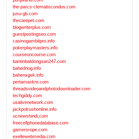
the-parcs-clematiscondos.com
jusu-gb.com
thecarepet.com
blogwriterplus.com
guestpostingseo.com
casinogambitpro.info
pokerplaymasters.info
courseoncourse.com
bantinbatdongsan247.com
bahednog.info
bahenxgek.info
pertamaskre.com
threadsvideoandphotodownloader.com
techgiddy.com
usalivenetwork.com
jackpotrushonline.info
ucnewshindi.com
freecellphonedatabase.com
gamersrope.com
exellewebmedia.com