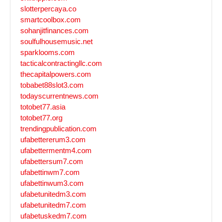
slotterpercaya.co
smartcoolbox.com
sohanjitfinances.com
soulfulhousemusic.net
sparklooms.com
tacticalcontractingllc.com
thecapitalpowers.com
tobabet88slot3.com
todayscurrentnews.com
totobet77.asia
totobet77.org
trendingpublication.com
ufabettererum3.com
ufabettermentm4.com
ufabettersum7.com
ufabettinwm7.com
ufabettinwum3.com
ufabetunitedm3.com
ufabetunitedm7.com
ufabetuskedm7.com