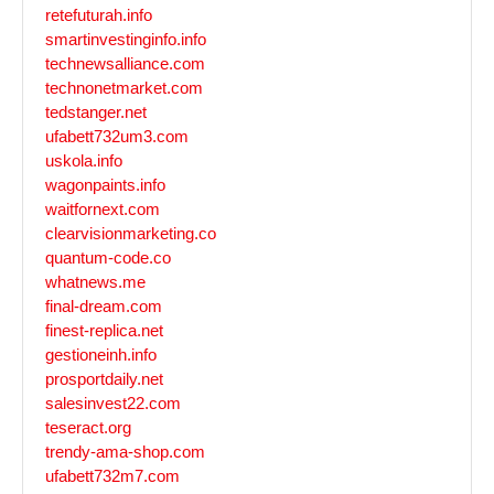
retefuturah.info
smartinvestinginfo.info
technewsalliance.com
technonetmarket.com
tedstanger.net
ufabett732um3.com
uskola.info
wagonpaints.info
waitfornext.com
clearvisionmarketing.co
quantum-code.co
whatnews.me
final-dream.com
finest-replica.net
gestioneinh.info
prosportdaily.net
salesinvest22.com
teseract.org
trendy-ama-shop.com
ufabett732m7.com