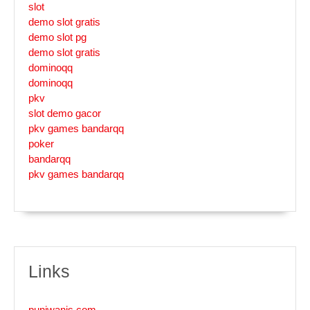
slot
demo slot gratis
demo slot pg
demo slot gratis
dominoqq
dominoqq
pkv
slot demo gacor
pkv games bandarqq
poker
bandarqq
pkv games bandarqq
Links
punjwanis.com