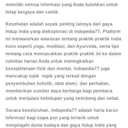
memiliki semua informasi yang Anda butuhkan untuk
tetap bergaya dan cantik.
Kesehatan adalah aspek penting lainnya dari gaya
hidup India yang dieksplorasi di Indopedia77. Platform
ini menawarkan wawasan tentang praktik-praktik India
kuno seperti yoga, meditasi, dan Ayurveda, serta tips
tentang cara memasukkan praktik-praktik ini ke dalam
rutinitas harian Anda untuk meningkatkan
kesejahteraan fisik dan mental. Indopedia77 juga
mencakup topik -topik yang terkait dengan
penyembuhan holistik, obat alami, dan perhatian,
memberikan sumber daya berharga bagi pembaca
untuk menjalani kehidupan yang seimbang dan sehat.
Secara keseluruhan, Indopedia77 adalah harta karun
informasi bagi siapa pun yang tertarik untuk
menjelajahi dunia budaya dan gaya hidup India yang