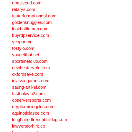
umailsend.com
retarys.com
fasterformationcpf.com
goldensnuggles.com
lookbattlemap.com
buyrdpservice.com
yesport.net
tostylo.com
yougetthat.net
sportsnetclub.com
newbestcrypto.com
oxfordsave.com
iclassicgames.com
saung-artikel.com
fasthokivip2.com
observersports.com
cryptominingplus.com
aquinoticiaspe.com
longhairedfrenchbulldog.com
lawyersforhire.co