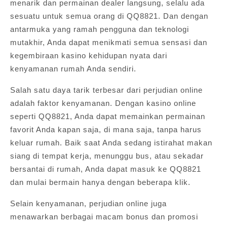
menarik dan permainan dealer langsung, selalu ada
sesuatu untuk semua orang di QQ8821. Dan dengan
antarmuka yang ramah pengguna dan teknologi
mutakhir, Anda dapat menikmati semua sensasi dan
kegembiraan kasino kehidupan nyata dari
kenyamanan rumah Anda sendiri.
Salah satu daya tarik terbesar dari perjudian online
adalah faktor kenyamanan. Dengan kasino online
seperti QQ8821, Anda dapat memainkan permainan
favorit Anda kapan saja, di mana saja, tanpa harus
keluar rumah. Baik saat Anda sedang istirahat makan
siang di tempat kerja, menunggu bus, atau sekadar
bersantai di rumah, Anda dapat masuk ke QQ8821
dan mulai bermain hanya dengan beberapa klik.
Selain kenyamanan, perjudian online juga
menawarkan berbagai macam bonus dan promosi