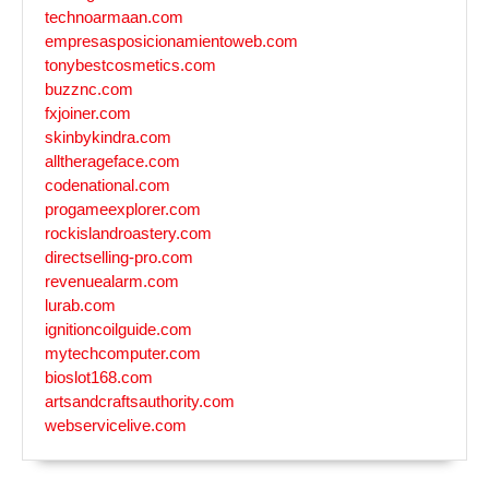
technoarmaan.com
empresasposicionamientoweb.com
tonybestcosmetics.com
buzznc.com
fxjoiner.com
skinbykindra.com
alltherageface.com
codenational.com
progameexplorer.com
rockislandroastery.com
directselling-pro.com
revenuealarm.com
lurab.com
ignitioncoilguide.com
mytechcomputer.com
bioslot168.com
artsandcraftsauthority.com
webservicelive.com