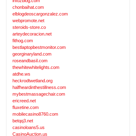
infozblog.com
chonbaihat.com
elblogdeoscargonzalez.com
webpromote.net
steroids-store.co
arteydecoracion.net
fithog.com
bestlaptopbestmonitor.com
georginaryland.com
roseandbasil.com
thewhitewhitelights.com
atdhe.ws
heckrodtwetland.org
halfheardinthestillness.com
mybestmassagechair.com
ericreed.net
fluxetine.com
mobilecasino8760.com
betqq3.net
casinoloans5.us
CasinoAuction.us