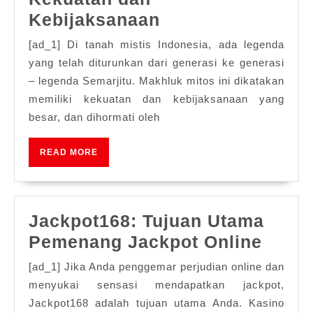
Mengungkap
Kebijaksanaan
Legenda
[ad_1] Di tanah mistis Indonesia, ada legenda
Semarjitu:
yang telah diturunkan dari generasi ke generasi
Makhluk
– legenda Semarjitu. Makhluk mitos ini dikatakan
memiliki kekuatan dan kebijaksanaan yang
Mistis
besar, dan dihormati oleh
Kekuatan
dan
READ
READ MORE
Kebijaksanaan
MORE
Jackpot168: Tujuan Utama
Jackp
Pemenang Jackpot Online
Tujua
[ad_1] Jika Anda penggemar perjudian online dan
Utam
menyukai sensasi mendapatkan jackpot,
Peme
Jackpot168 adalah tujuan utama Anda. Kasino