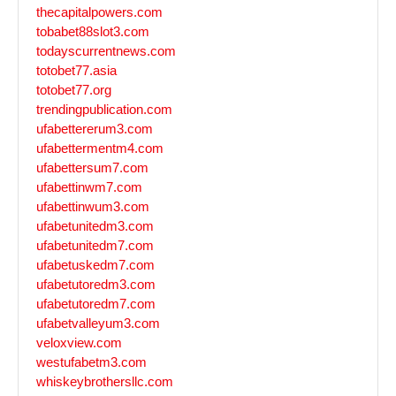
thecapitalpowers.com
tobabet88slot3.com
todayscurrentnews.com
totobet77.asia
totobet77.org
trendingpublication.com
ufabettererum3.com
ufabettermentm4.com
ufabettersum7.com
ufabettinwm7.com
ufabettinwum3.com
ufabetunitedm3.com
ufabetunitedm7.com
ufabetuskedm7.com
ufabetutoredm3.com
ufabetutoredm7.com
ufabetvalleyum3.com
veloxview.com
westufabetm3.com
whiskeybrothersllc.com