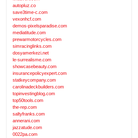
autopluz.co
save3time-c.com
vexonhcf.com
demos-pixelsparadise.com
mediatitude.com
prewarmotorcycles.com
simracinglinks.com
dosyamerkezi.net
le-surrealisme.com
showcasebeauty.com
insurancepolicyexpert.com
statkeycompany.com
carolinadeckbuilders.com
topinvestingblog.com
top50tools.com
the-rep.com
saltyfranks.com
annerani.com
jazzatude.com
0022pa.com