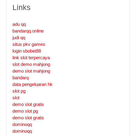
Links
adu qq
bandarqq online
judi qq
situs pkv games
login sbobet88
link slot terpercaya
slot demo mahjong
demo slot mahjong
bandarq
data pengeluaran hk
slot pg
slot
demo slot gratis
demo slot pg
demo slot gratis
dominoqq
dominoqq