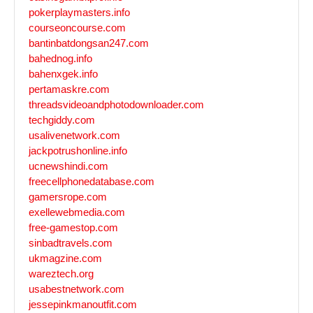
pokerplaymasters.info
courseoncourse.com
bantinbatdongsan247.com
bahednog.info
bahenxgek.info
pertamaskre.com
threadsvideoandphotodownloader.com
techgiddy.com
usalivenetwork.com
jackpotrushonline.info
ucnewshindi.com
freecellphonedatabase.com
gamersrope.com
exellewebmedia.com
free-gamestop.com
sinbadtravels.com
ukmagzine.com
wareztech.org
usabestnetwork.com
jessepinkmanoutfit.com