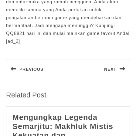
dan antarmuka yang ramah pengguna, Anda akan
memiliki semua yang Anda perlukan untuk
pengalaman bermain game yang mendebarkan dan
bermanfaat. Jadi mengapa menunggu? Kunjungi
QQ8821 hari ini dan mulai mainkan game favorit Anda!
[ad_2]
Post
navigation
PREVIOUS
NEXT
Previous
Next
post:
post:
Related Post
Mengungkap Legenda
Semarjitu: Makhluk Mistis
Kekuatan dan