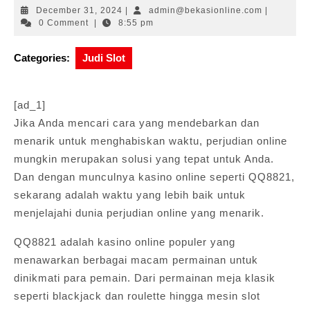
December
admin@bek
December 31, 2024
|
admin@bekasionline.com
|
31,
0 Comment
|
8:55 pm
2024
Categories:
Judi Slot
[ad_1]
Jika Anda mencari cara yang mendebarkan dan
menarik untuk menghabiskan waktu, perjudian online
mungkin merupakan solusi yang tepat untuk Anda.
Dan dengan munculnya kasino online seperti QQ8821,
sekarang adalah waktu yang lebih baik untuk
menjelajahi dunia perjudian online yang menarik.
QQ8821 adalah kasino online populer yang
menawarkan berbagai macam permainan untuk
dinikmati para pemain. Dari permainan meja klasik
seperti blackjack dan roulette hingga mesin slot