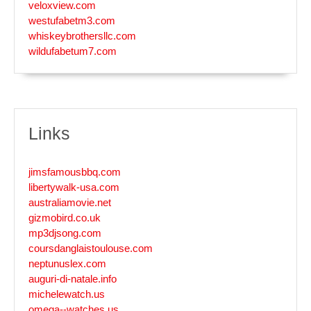
veloxview.com
westufabetm3.com
whiskeybrothersllc.com
wildufabetum7.com
Links
jimsfamousbbq.com
libertywalk-usa.com
australiamovie.net
gizmobird.co.uk
mp3djsong.com
coursdanglaistoulouse.com
neptunuslex.com
auguri-di-natale.info
michelewatch.us
omega--watches.us