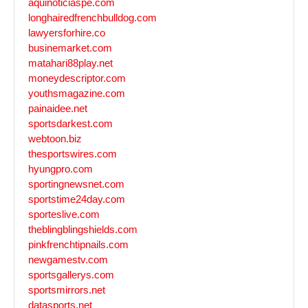
aquinoticiaspe.com
longhairedfrenchbulldog.com
lawyersforhire.co
businemarket.com
matahari88play.net
moneydescriptor.com
youthsmagazine.com
painaidee.net
sportsdarkest.com
webtoon.biz
thesportswires.com
hyungpro.com
sportingnewsnet.com
sportstime24day.com
sporteslive.com
theblingblingshields.com
pinkfrenchtipnails.com
newgamestv.com
sportsgallerys.com
sportsmirrors.net
datasports.net