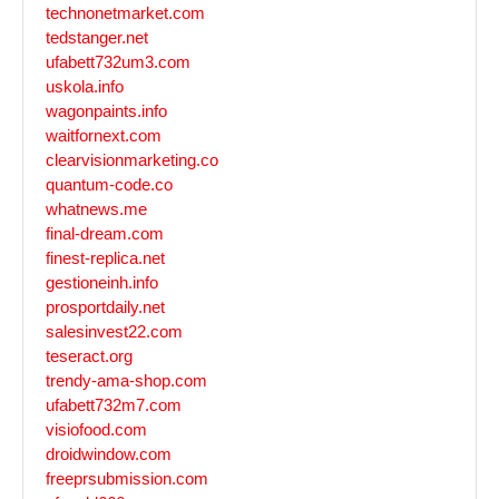
technonetmarket.com
tedstanger.net
ufabett732um3.com
uskola.info
wagonpaints.info
waitfornext.com
clearvisionmarketing.co
quantum-code.co
whatnews.me
final-dream.com
finest-replica.net
gestioneinh.info
prosportdaily.net
salesinvest22.com
teseract.org
trendy-ama-shop.com
ufabett732m7.com
visiofood.com
droidwindow.com
freeprsubmission.com