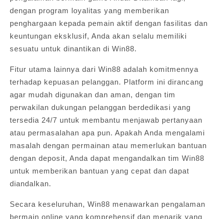
dengan program loyalitas yang memberikan
penghargaan kepada pemain aktif dengan fasilitas dan
keuntungan eksklusif, Anda akan selalu memiliki
sesuatu untuk dinantikan di Win88.
Fitur utama lainnya dari Win88 adalah komitmennya
terhadap kepuasan pelanggan. Platform ini dirancang
agar mudah digunakan dan aman, dengan tim
perwakilan dukungan pelanggan berdedikasi yang
tersedia 24/7 untuk membantu menjawab pertanyaan
atau permasalahan apa pun. Apakah Anda mengalami
masalah dengan permainan atau memerlukan bantuan
dengan deposit, Anda dapat mengandalkan tim Win88
untuk memberikan bantuan yang cepat dan dapat
diandalkan.
Secara keseluruhan, Win88 menawarkan pengalaman
bermain online yang komprehensif dan menarik yang