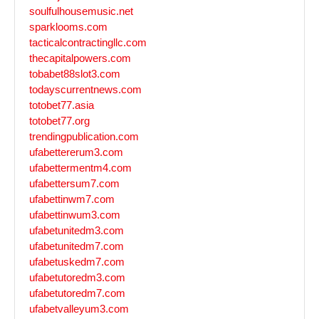
soulfulhousemusic.net
sparklooms.com
tacticalcontractingllc.com
thecapitalpowers.com
tobabet88slot3.com
todayscurrentnews.com
totobet77.asia
totobet77.org
trendingpublication.com
ufabettererum3.com
ufabettermentm4.com
ufabettersum7.com
ufabettinwm7.com
ufabettinwum3.com
ufabetunitedm3.com
ufabetunitedm7.com
ufabetuskedm7.com
ufabetutoredm3.com
ufabetutoredm7.com
ufabetvalleyum3.com