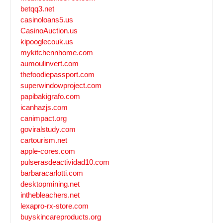
betqq3.net
casinoloans5.us
CasinoAuction.us
kipooglecouk.us
mykitchennhome.com
aumoulinvert.com
thefoodiepassport.com
superwindowproject.com
papibakigrafo.com
icanhazjs.com
canimpact.org
goviralstudy.com
cartourism.net
apple-cores.com
pulserasdeactividad10.com
barbaracarlotti.com
desktopmining.net
inthebleachers.net
lexapro-rx-store.com
buyskincareproducts.org