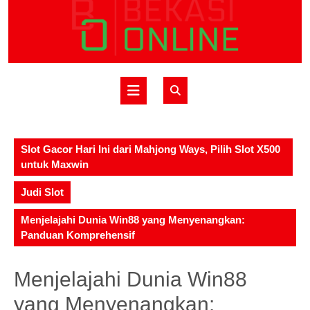
Skip
to
content
Open
Button
Slot Gacor Hari Ini dari Mahjong Ways, Pilih Slot X500
untuk Maxwin
Judi Slot
Menjelajahi Dunia Win88 yang Menyenangkan:
Panduan Komprehensif
Menjelajahi Dunia Win88
yang Menyenangkan: