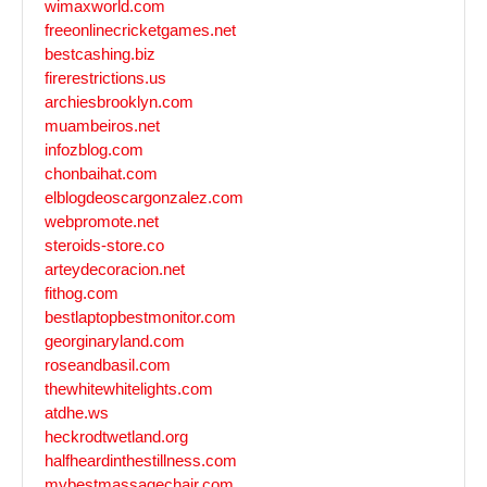
wimaxworld.com
freeonlinecricketgames.net
bestcashing.biz
firerestrictions.us
archiesbrooklyn.com
muambeiros.net
infozblog.com
chonbaihat.com
elblogdeoscargonzalez.com
webpromote.net
steroids-store.co
arteydecoracion.net
fithog.com
bestlaptopbestmonitor.com
georginaryland.com
roseandbasil.com
thewhitewhitelights.com
atdhe.ws
heckrodtwetland.org
halfheardinthestillness.com
mybestmassagechair.com