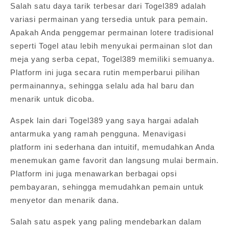
Salah satu daya tarik terbesar dari Togel389 adalah
variasi permainan yang tersedia untuk para pemain.
Apakah Anda penggemar permainan lotere tradisional
seperti Togel atau lebih menyukai permainan slot dan
meja yang serba cepat, Togel389 memiliki semuanya.
Platform ini juga secara rutin memperbarui pilihan
permainannya, sehingga selalu ada hal baru dan
menarik untuk dicoba.
Aspek lain dari Togel389 yang saya hargai adalah
antarmuka yang ramah pengguna. Menavigasi
platform ini sederhana dan intuitif, memudahkan Anda
menemukan game favorit dan langsung mulai bermain.
Platform ini juga menawarkan berbagai opsi
pembayaran, sehingga memudahkan pemain untuk
menyetor dan menarik dana.
Salah satu aspek yang paling mendebarkan dalam