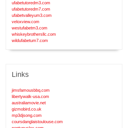
ufabetutoredm3.com
ufabetutoredm7.com
ufabetvalleyum3.com
veloxview.com
westufabetm3.com
whiskeybrothersllc.com
wildufabetum7.com
Links
jimsfamousbbq.com
libertywalk-usa.com
australiamovie.net
gizmobird.co.uk
mp3djsong.com
coursdanglaistoulouse.com
neptunuslex.com