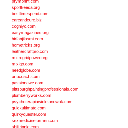
prymprint.com
sportkeeda.org
besttimespend.com
careandcure.biz
cogniyo.com
easymagazines.org
hirfanjilasmi.com
hometricks.org
leathercraftpro.com
microgridpower.org
mixiqo.com
needglobe.com
ortocoach.com
passionawe.com
pittsburghpaintingprofessionals.com
plumberryworks.com
psychoterapiawioletanowak.com
quickultimate.com
quirkyquester.com
sexmedicineformen.com
shiftripple.com