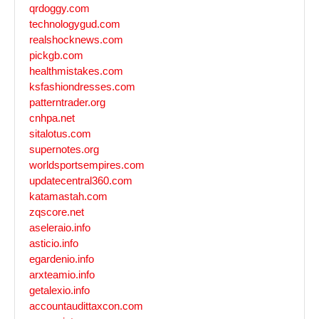
qrdoggy.com
technologygud.com
realshocknews.com
pickgb.com
healthmistakes.com
ksfashiondresses.com
patterntrader.org
cnhpa.net
sitalotus.com
supernotes.org
worldsportsempires.com
updatecentral360.com
katamastah.com
zqscore.net
aseleraio.info
asticio.info
egardenio.info
arxteamio.info
getalexio.info
accountaudittaxcon.com