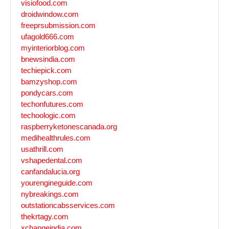
visiofood.com
droidwindow.com
freeprsubmission.com
ufagold666.com
myinteriorblog.com
bnewsindia.com
techiepick.com
bamzyshop.com
pondycars.com
techonfutures.com
techoologic.com
raspberryketonescanada.org
medihealthrules.com
usathrill.com
vshapedental.com
canfandalucia.org
yourengineguide.com
nybreakings.com
outstationcabsservices.com
thekrtagy.com
xchangeindia.com