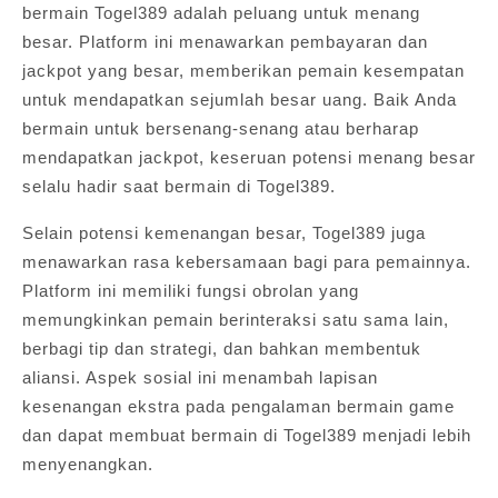
bermain Togel389 adalah peluang untuk menang
besar. Platform ini menawarkan pembayaran dan
jackpot yang besar, memberikan pemain kesempatan
untuk mendapatkan sejumlah besar uang. Baik Anda
bermain untuk bersenang-senang atau berharap
mendapatkan jackpot, keseruan potensi menang besar
selalu hadir saat bermain di Togel389.
Selain potensi kemenangan besar, Togel389 juga
menawarkan rasa kebersamaan bagi para pemainnya.
Platform ini memiliki fungsi obrolan yang
memungkinkan pemain berinteraksi satu sama lain,
berbagi tip dan strategi, dan bahkan membentuk
aliansi. Aspek sosial ini menambah lapisan
kesenangan ekstra pada pengalaman bermain game
dan dapat membuat bermain di Togel389 menjadi lebih
menyenangkan.