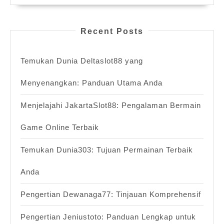
Recent Posts
Temukan Dunia Deltaslot88 yang
Menyenangkan: Panduan Utama Anda
Menjelajahi JakartaSlot88: Pengalaman Bermain
Game Online Terbaik
Temukan Dunia303: Tujuan Permainan Terbaik
Anda
Pengertian Dewanaga77: Tinjauan Komprehensif
Pengertian Jeniustoto: Panduan Lengkap untuk