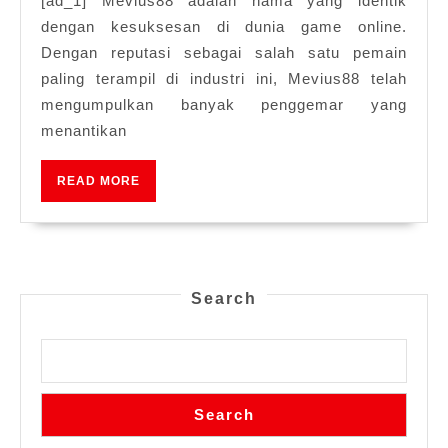
[ad_1] Mevius88 adalah nama yang identik
ber
dengan kesuksesan di dunia game online.
Mevi
Dengan reputasi sebagai salah satu pemain
paling terampil di industri ini, Mevius88 telah
Si
mengumpulkan banyak penggemar yang
Jeni
menantikan
di
Bali
READ
READ MORE
Nam
MORE
Laya
Search
Search