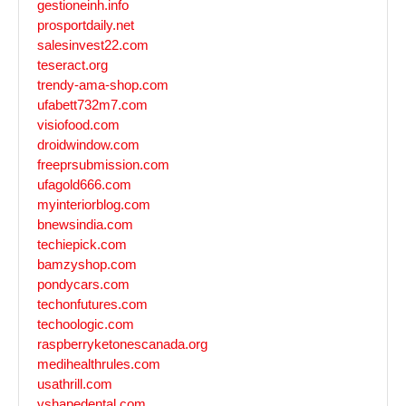
gestioneinh.info
prosportdaily.net
salesinvest22.com
teseract.org
trendy-ama-shop.com
ufabett732m7.com
visiofood.com
droidwindow.com
freeprsubmission.com
ufagold666.com
myinteriorblog.com
bnewsindia.com
techiepick.com
bamzyshop.com
pondycars.com
techonfutures.com
techoologic.com
raspberryketonescanada.org
medihealthrules.com
usathrill.com
vshapedental.com