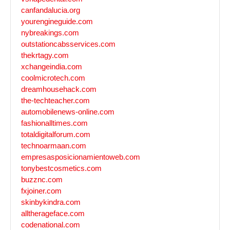
canfandalucia.org
yourengineguide.com
nybreakings.com
outstationcabsservices.com
thekrtagy.com
xchangeindia.com
coolmicrotech.com
dreamhousehack.com
the-techteacher.com
automobilenews-online.com
fashionalltimes.com
totaldigitalforum.com
technoarmaan.com
empresasposicionamientoweb.com
tonybestcosmetics.com
buzznc.com
fxjoiner.com
skinbykindra.com
alltherageface.com
codenational.com