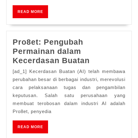
Bonus
READ
READ MORE
Terbaru
MORE
Oxibet88
Pro8et: Pengubah
Permainan dalam
Pro8et:
Kecerdasan Buatan
Pengubah
[ad_1] Kecerdasan Buatan (AI) telah membawa
Permainan
perubahan besar di berbagai industri, merevolusi
dalam
cara pelaksanaan tugas dan pengambilan
keputusan. Salah satu perusahaan yang
Kecerdasan
membuat terobosan dalam industri AI adalah
Buatan
Pro8et, penyedia
READ
READ MORE
MORE