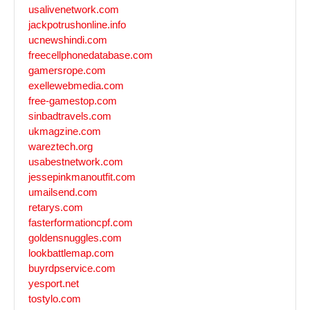
usalivenetwork.com
jackpotrushonline.info
ucnewshindi.com
freecellphonedatabase.com
gamersrope.com
exellewebmedia.com
free-gamestop.com
sinbadtravels.com
ukmagzine.com
wareztech.org
usabestnetwork.com
jessepinkmanoutfit.com
umailsend.com
retarys.com
fasterformationcpf.com
goldensnuggles.com
lookbattlemap.com
buyrdpservice.com
yesport.net
tostylo.com