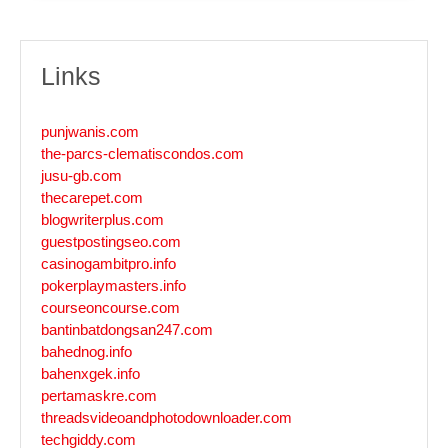
Links
punjwanis.com
the-parcs-clematiscondos.com
jusu-gb.com
thecarepet.com
blogwriterplus.com
guestpostingseo.com
casinogambitpro.info
pokerplaymasters.info
courseoncourse.com
bantinbatdongsan247.com
bahednog.info
bahenxgek.info
pertamaskre.com
threadsvideoandphotodownloader.com
techgiddy.com