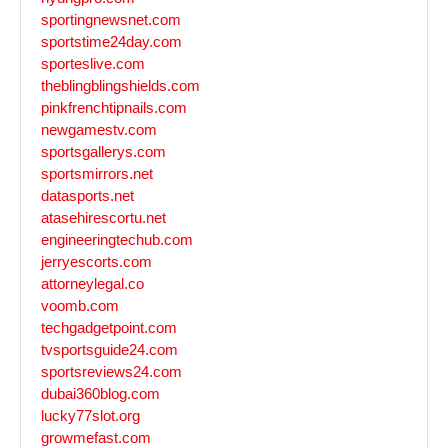
sportingnewsnet.com
sportstime24day.com
sporteslive.com
theblingblingshields.com
pinkfrenchtipnails.com
newgamestv.com
sportsgallerys.com
sportsmirrors.net
datasports.net
atasehirescortu.net
engineeringtechub.com
jerryescorts.com
attorneylegal.co
voomb.com
techgadgetpoint.com
tvsportsguide24.com
sportsreviews24.com
dubai360blog.com
lucky77slot.org
growmefast.com