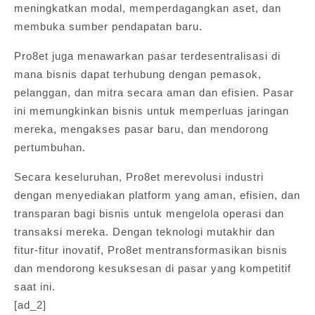
meningkatkan modal, memperdagangkan aset, dan
membuka sumber pendapatan baru.
Pro8et juga menawarkan pasar terdesentralisasi di
mana bisnis dapat terhubung dengan pemasok,
pelanggan, dan mitra secara aman dan efisien. Pasar
ini memungkinkan bisnis untuk memperluas jaringan
mereka, mengakses pasar baru, dan mendorong
pertumbuhan.
Secara keseluruhan, Pro8et merevolusi industri
dengan menyediakan platform yang aman, efisien, dan
transparan bagi bisnis untuk mengelola operasi dan
transaksi mereka. Dengan teknologi mutakhir dan
fitur-fitur inovatif, Pro8et mentransformasikan bisnis
dan mendorong kesuksesan di pasar yang kompetitif
saat ini.
[ad_2]