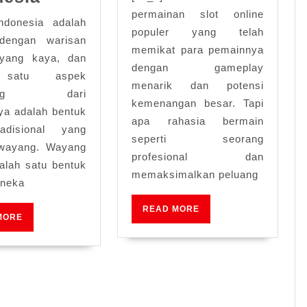
n
Slot
Tradisi:
permainan slot online
Indonesia adalah
88:
Pentingnya
populer yang telah
8
dengan warisan
Cara
Wayang88
memikat para pemainnya
yang kaya, dan
Bermain
dengan gameplay
dalam
 satu aspek
menarik dan potensi
Seperti
Kebudayaan
nting dari
kemenangan besar. Tapi
Profesio
ya adalah bentuk
Indonesia
apa rahasia bermain
adisional yang
seperti seorang
 wayang. Wayang
profesional dan
alah satu bentuk
memaksimalkan peluang
oneka
READ
READ MORE
READ
MORE
MORE
MORE