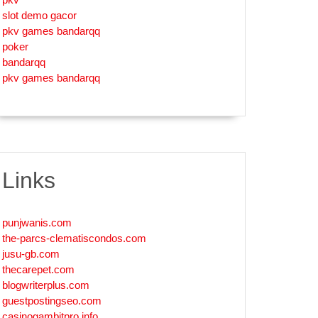
slot demo gacor
pkv games bandarqq
poker
bandarqq
pkv games bandarqq
Links
punjwanis.com
the-parcs-clematiscondos.com
jusu-gb.com
thecarepet.com
gkap
blogwriterplus.com
guestpostingseo.com
casinogambitpro.info