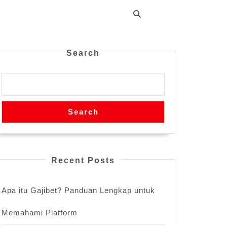
Search
Search
Recent Posts
Apa itu Gajibet? Panduan Lengkap untuk
Memahami Platform