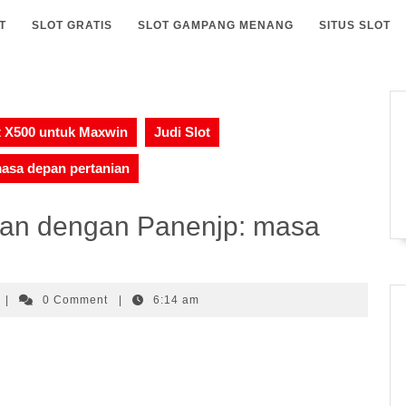
T
SLOT GRATIS
SLOT GAMPANG MENANG
SITUS SLOT
ot X500 untuk Maxwin
Judi Slot
masa depan pertanian
nian dengan Panenjp: masa
admin@bekasionline.com
|
0 Comment
|
6:14 am