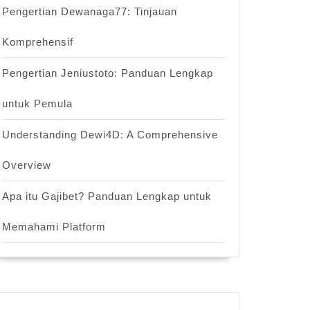
Pengertian Dewanaga77: Tinjauan
Komprehensif
Pengertian Jeniustoto: Panduan Lengkap
untuk Pemula
Understanding Dewi4D: A Comprehensive
Overview
Apa itu Gajibet? Panduan Lengkap untuk
Memahami Platform