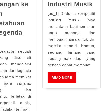
Temu
angan ke
Industri Musik
Gbos
m
[ad_1] Di dunia kompetitif
Binta
industri musik, bisa
etahuan
yang
menantang bagi seniman
Menin
legenda
untuk menonjol dan
di
Mengungkap
membuat nama untuk diri
mereka sendiri. Namun,
Indus
Misteri
Bosgacor, sebuah
seorang bintang yang
Musi
Bosgacor:
ang diselimuti
sedang naik daun yang
Pandangan
 dan mendalami
dengan cepat membuat
ke
huan dan legenda
dalam
lah lama memikat
READ
READ MORE
MORE
si para sarjana,
pengetahuan
alang, dan
dan
eng. Terletak di
legenda
erpencil dunia,
kuno
 adalah tempat