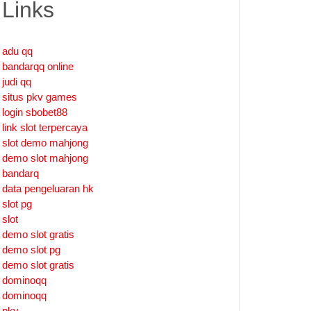
Links
adu qq
bandarqq online
judi qq
situs pkv games
login sbobet88
link slot terpercaya
slot demo mahjong
demo slot mahjong
bandarq
data pengeluaran hk
slot pg
slot
demo slot gratis
demo slot pg
demo slot gratis
dominoqq
dominoqq
pkv