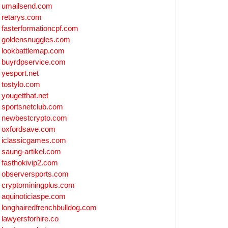
umailsend.com
retarys.com
fasterformationcpf.com
goldensnuggles.com
lookbattlemap.com
buyrdpservice.com
yesport.net
tostylo.com
yougetthat.net
sportsnetclub.com
newbestcrypto.com
oxfordsave.com
iclassicgames.com
saung-artikel.com
fasthokivip2.com
observersports.com
cryptominingplus.com
aquinoticiaspe.com
longhairedfrenchbulldog.com
lawyersforhire.co