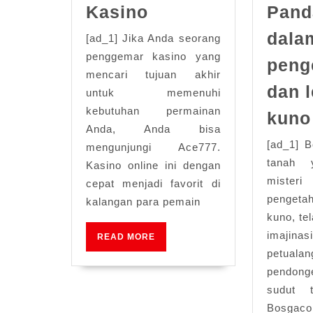
Ace777:
Kasino
Pand
Tujuan
dala
[ad_1] Jika Anda seorang
Utama
penggemar kasino yang
peng
Penggemar
mencari tujuan akhir
Kasino
dan 
untuk memenuhi
kebutuhan permainan
kuno
Anda, Anda bisa
[ad_1] 
mengunjungi Ace777.
tanah y
Kasino online ini dengan
misteri
cepat menjadi favorit di
pengeta
kalangan para pemain
kuno, te
imajina
READ
READ MORE
MORE
petu
pendong
sudut t
Bosgacor