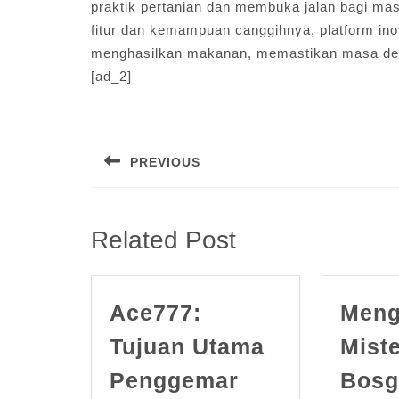
praktik pertanian dan membuka jalan bagi mas
fitur dan kemampuan canggihnya, platform inov
menghasilkan makanan, memastikan masa dep
[ad_2]
Post
navigation
PREVIOUS
Previous
post:
Related Post
Ace777:
Meng
Tujuan Utama
Miste
Penggemar
Bosg