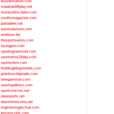
businemarket.com
matahari88play.net
moneydescriptor.com
youthsmagazine.com
painaidee.net
sportsdarkest.com
webtoon.biz
thesportswires.com
hyungpro.com
sportingnewsnet.com
sportstime24day.com
sporteslive.com
theblingblingshields.com
pinkfrenchtipnails.com
newgamestv.com
sportsgallerys.com
sportsmirrors.net
datasports.net
atasehirescortu.net
engineeringtechub.com
jerryescorts.com