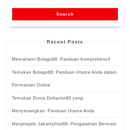
Search
Recent Posts
Memahami Bolago88: Panduan Komprehensif
Temukan Bolago88: Panduan Utama Anda dalam
Permainan Online
Temukan Dunia Deltaslot88 yang
Menyenangkan: Panduan Utama Anda
Menjelajahi JakartaSlot88: Pengalaman Bermain