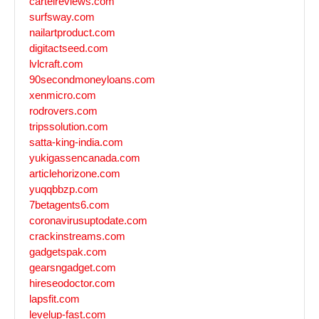
cartelreviews.com
surfsway.com
nailartproduct.com
digitactseed.com
lvlcraft.com
90secondmoneyloans.com
xenmicro.com
rodrovers.com
tripssolution.com
satta-king-india.com
yukigassencanada.com
articlehorizone.com
yuqqbbzp.com
7betagents6.com
coronavirusuptodate.com
crackinstreams.com
gadgetspak.com
gearsngadget.com
hireseodoctor.com
lapsfit.com
levelup-fast.com