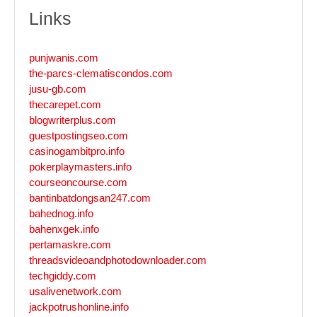
Links
punjwanis.com
the-parcs-clematiscondos.com
jusu-gb.com
thecarepet.com
blogwriterplus.com
guestpostingseo.com
casinogambitpro.info
pokerplaymasters.info
courseoncourse.com
bantinbatdongsan247.com
bahednog.info
bahenxgek.info
pertamaskre.com
threadsvideoandphotodownloader.com
techgiddy.com
usalivenetwork.com
jackpotrushonline.info