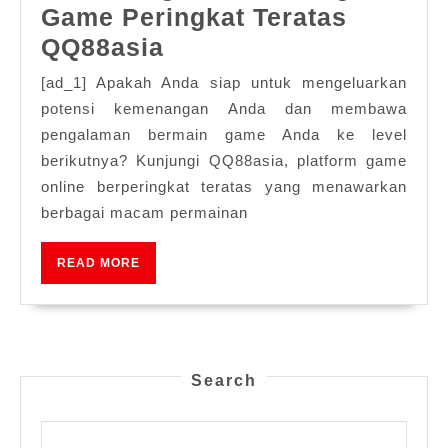
Game Peringkat Teratas
Bebaskan
QQ88asia
Potensi
[ad_1] Apakah Anda siap untuk mengeluarkan
Kemenangan
potensi kemenangan Anda dan membawa
Anda
pengalaman bermain game Anda ke level
berikutnya? Kunjungi QQ88asia, platform game
dengan
online berperingkat teratas yang menawarkan
Game
berbagai macam permainan
Peringkat
Teratas
READ
READ MORE
QQ88asia
MORE
Search