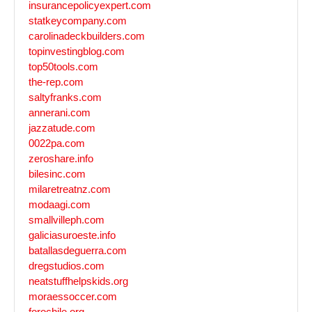
insurancepolicyexpert.com
statkeycompany.com
carolinadeckbuilders.com
topinvestingblog.com
top50tools.com
the-rep.com
saltyfranks.com
annerani.com
jazzatude.com
0022pa.com
zeroshare.info
bilesinc.com
milaretreatnz.com
modaagi.com
smallvilleph.com
galiciasuroeste.info
batallasdeguerra.com
dregstudios.com
neatstuffhelpskids.org
moraessoccer.com
forochile.org