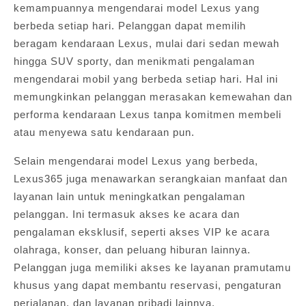
kemampuannya mengendarai model Lexus yang
berbeda setiap hari. Pelanggan dapat memilih
beragam kendaraan Lexus, mulai dari sedan mewah
hingga SUV sporty, dan menikmati pengalaman
mengendarai mobil yang berbeda setiap hari. Hal ini
memungkinkan pelanggan merasakan kemewahan dan
performa kendaraan Lexus tanpa komitmen membeli
atau menyewa satu kendaraan pun.
Selain mengendarai model Lexus yang berbeda,
Lexus365 juga menawarkan serangkaian manfaat dan
layanan lain untuk meningkatkan pengalaman
pelanggan. Ini termasuk akses ke acara dan
pengalaman eksklusif, seperti akses VIP ke acara
olahraga, konser, dan peluang hiburan lainnya.
Pelanggan juga memiliki akses ke layanan pramutamu
khusus yang dapat membantu reservasi, pengaturan
perjalanan, dan layanan pribadi lainnya.