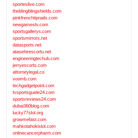
sporteslive.com
theblingblingshields.com
pinkfrenchtipnails.com
newgamestv.com
sportsgallerys.com
sportsmirrors.net
datasports.net
atasehirescortu.net
engineeringtechub.com
jerryescorts.com
attorneylegal.co
voomb.com
techgadgetpoint.com
tvsportsguide24.com
sportsreviews24.com
dubai360blog.com
lucky77slot.org
growmefast.com
mahkotahokislot.com
onlinecancerpharm.com