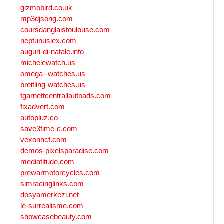
gizmobird.co.uk
mp3djsong.com
coursdanglaistoulouse.com
neptunuslex.com
auguri-di-natale.info
michelewatch.us
omega--watches.us
breitling-watches.us
tgarnettcentrallautoads.com
fixadvert.com
autopluz.co
save3time-c.com
vexonhcf.com
demos-pixelsparadise.com
mediatitude.com
prewarmotorcycles.com
simracinglinks.com
dosyamerkezi.net
le-surrealisme.com
showcasebeauty.com