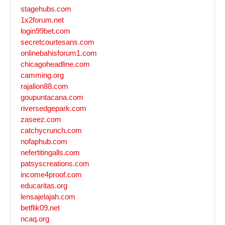
stagehubs.com
1x2forum.net
login99bet.com
secretcourtesans.com
onlinebahisforum1.com
chicagoheadline.com
camming.org
rajalion88.com
goupuntacana.com
riversedgepark.com
zaseez.com
catchycrunch.com
nofaphub.com
nefertitingalls.com
patsyscreations.com
income4proof.com
educaritas.org
lensajelajah.com
betflik09.net
ncaq.org