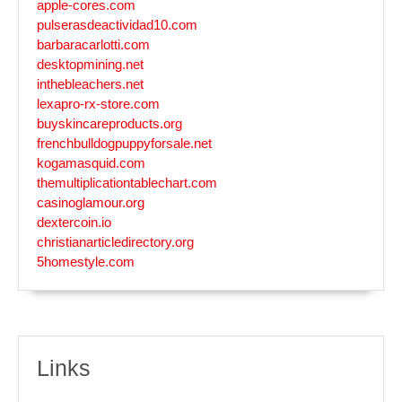
apple-cores.com
pulserasdeactividad10.com
barbaracarlotti.com
desktopmining.net
inthebleachers.net
lexapro-rx-store.com
buyskincareproducts.org
frenchbulldogpuppyforsale.net
kogamasquid.com
themultiplicationtablechart.com
casinoglamour.org
dextercoin.io
christianarticledirectory.org
5homestyle.com
Links