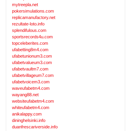
mytreepla.net
pokersimulations.com
replicamanufactory.net
rezultate-loto.info
splendifulous.com
sportsrecords4u.com
topceleberites.com
ufabetting8m4.com
ufabetunionum3.com
ufabetvalueum3.com
ufabetvaultm7.com
ufabetvillageum7.com
ufabetvoicem3.com
waveufabetm4.com
wayang88.net
websiteufabetm4.com
whiteufabetm4.com
anikalappy.com
dininghelsinki.info
duanfrescariverside.info