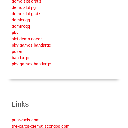
demo slot gratis
demo slot pg
demo slot gratis
dominoqq
dominoqq
pkv
slot demo gacor
pkv games bandarqq
poker
bandarqq
pkv games bandarqq
Links
punjwanis.com
the-parcs-clematiscondos.com