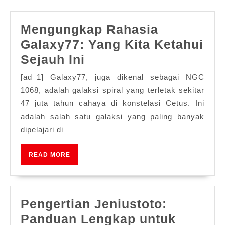
Mengungkap Rahasia
Galaxy77: Yang Kita Ketahui
Mengungkap
Sejauh Ini
Rahasia
[ad_1] Galaxy77, juga dikenal sebagai NGC
Galaxy77:
1068, adalah galaksi spiral yang terletak sekitar
Yang
47 juta tahun cahaya di konstelasi Cetus. Ini
adalah salah satu galaksi yang paling banyak
Kita
dipelajari di
Ketahui
Sejauh
READ
READ MORE
Ini
MORE
Pengertian Jeniustoto:
Panduan Lengkap untuk