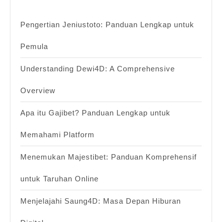
Pengertian Jeniustoto: Panduan Lengkap untuk
Pemula
Understanding Dewi4D: A Comprehensive
Overview
Apa itu Gajibet? Panduan Lengkap untuk
Memahami Platform
Menemukan Majestibet: Panduan Komprehensif
untuk Taruhan Online
Menjelajahi Saung4D: Masa Depan Hiburan