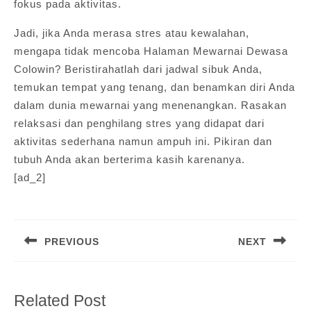
fokus pada aktivitas.
Jadi, jika Anda merasa stres atau kewalahan,
mengapa tidak mencoba Halaman Mewarnai Dewasa
Colowin? Beristirahatlah dari jadwal sibuk Anda,
temukan tempat yang tenang, dan benamkan diri Anda
dalam dunia mewarnai yang menenangkan. Rasakan
relaksasi dan penghilang stres yang didapat dari
aktivitas sederhana namun ampuh ini. Pikiran dan
tubuh Anda akan berterima kasih karenanya.
[ad_2]
Post
navigation
PREVIOUS
NEXT
Previous
Next
post:
post:
Related Post