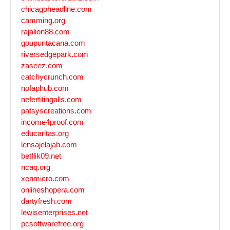
chicagoheadline.com
camming.org
rajalion88.com
goupuntacana.com
riversedgepark.com
zaseez.com
catchycrunch.com
nofaphub.com
nefertitingalls.com
patsyscreations.com
income4proof.com
educaritas.org
lensajelajah.com
betflik09.net
ncaq.org
xenmicro.com
onlineshopera.com
dartyfresh.com
lewisenterprises.net
pcsoftwarefree.org