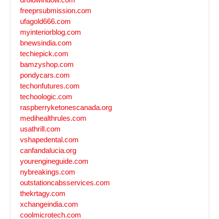
freeprsubmission.com
ufagold666.com
myinteriorblog.com
bnewsindia.com
techiepick.com
bamzyshop.com
pondycars.com
techonfutures.com
techoologic.com
raspberryketonescanada.org
medihealthrules.com
usathrill.com
vshapedental.com
canfandalucia.org
yourengineguide.com
nybreakings.com
outstationcabsservices.com
thekrtagy.com
xchangeindia.com
coolmicrotech.com