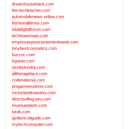
dreamhousehack.com
the-techteacher.com
automobilenews-online.com
fashionalltimes.com
totaldigitalforum.com
technoarmaan.com
empresasposicionamientoweb.com
tonybestcosmetics.com
buzznc.com
fxjoiner.com
skinbykindra.com
alltherageface.com
codenational.com
progameexplorer.com
rockislandroastery.com
directselling-pro.com
revenuealarm.com
lurab.com
ignitioncoilguide.com
mytechcomputer.com