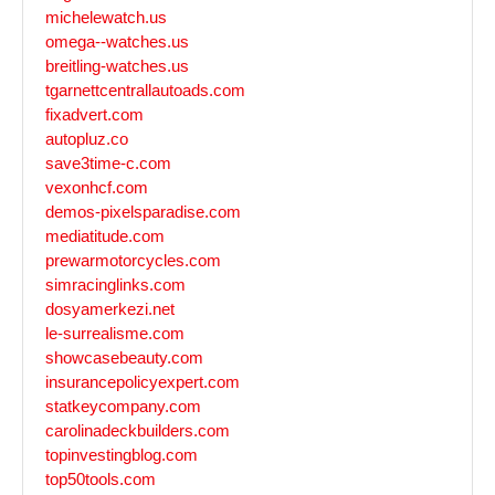
michelewatch.us
omega--watches.us
breitling-watches.us
tgarnettcentrallautoads.com
fixadvert.com
autopluz.co
save3time-c.com
vexonhcf.com
demos-pixelsparadise.com
mediatitude.com
prewarmotorcycles.com
simracinglinks.com
dosyamerkezi.net
le-surrealisme.com
showcasebeauty.com
insurancepolicyexpert.com
statkeycompany.com
carolinadeckbuilders.com
topinvestingblog.com
top50tools.com