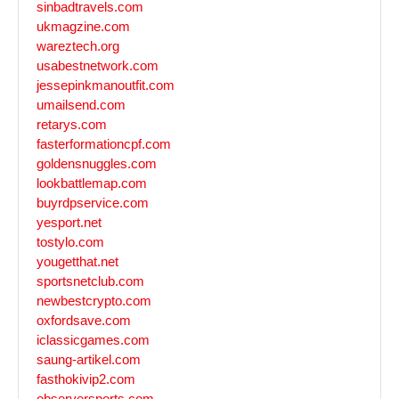
sinbadtravels.com
ukmagzine.com
wareztech.org
usabestnetwork.com
jessepinkmanoutfit.com
umailsend.com
retarys.com
fasterformationcpf.com
goldensnuggles.com
lookbattlemap.com
buyrdpservice.com
yesport.net
tostylo.com
yougetthat.net
sportsnetclub.com
newbestcrypto.com
oxfordsave.com
iclassicgames.com
saung-artikel.com
fasthokivip2.com
observersports.com