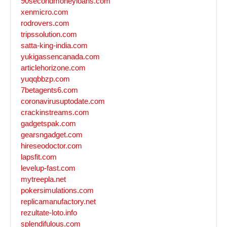
90secondmoneyloans.com
xenmicro.com
rodrovers.com
tripssolution.com
satta-king-india.com
yukigassencanada.com
articlehorizone.com
yuqqbbzp.com
7betagents6.com
coronavirusuptodate.com
crackinstreams.com
gadgetspak.com
gearsngadget.com
hireseodoctor.com
lapsfit.com
levelup-fast.com
mytreepla.net
pokersimulations.com
replicamanufactory.net
rezultate-loto.info
splendifulous.com