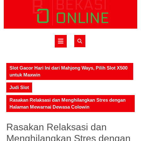
Skip
to
content
Open
Button
Slot Gacor Hari Ini dari Mahjong Ways, Pilih Slot X500
untuk Maxwin
Judi Slot
Rasakan Relaksasi dan Menghilangkan Stres dengan
Halaman Mewarnai Dewasa Colowin
Rasakan Relaksasi dan
Menghilangkan Stres dengan