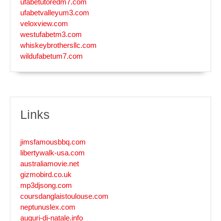
ufabetutoredm7.com
ufabetvalleyum3.com
veloxview.com
westufabetm3.com
whiskeybrothersllc.com
wildufabetum7.com
Links
jimsfamousbbq.com
libertywalk-usa.com
australiamovie.net
gizmobird.co.uk
mp3djsong.com
coursdanglaistoulouse.com
neptunuslex.com
auguri-di-natale.info