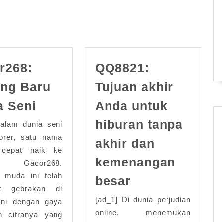
Next
post:
r268:
QQ8821:
ang Baru
Tujuan akhir
Gacor268:
a Seni
Anda untuk
Bintang
hiburan tanpa
Dalam dunia seni
Baru
orer, satu nama
akhir dan
Dunia
 cepat naik ke
Seni
kemenangan
k: Gacor268.
QQ8821:
 muda ini telah
besar
t gebrakan di
Tujuan
[ad_1] Di dunia perjudian
eni dengan gaya
akhir
online, menemukan
n citranya yang
Anda