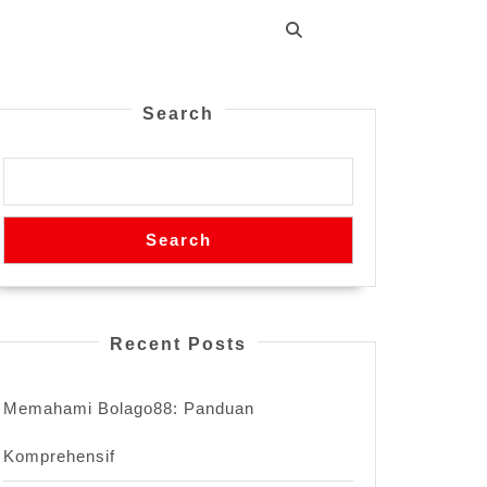
Search
Search
Recent Posts
Memahami Bolago88: Panduan
Komprehensif