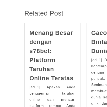
Previous
post:
Related Post
Menang Besar
Gaco
dengan
Bint
s78bet:
Duni
Platform
[ad_1] 
kontemp
Taruhan
dengan
Menang
Online Teratas
punca
Besar
Seniman
[ad_1] Apakah Anda
dengan
membua
penggemar taruhan
s78bet:
dunia s
online dan mencari
unik da
Platform
platform tempat Anda