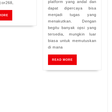
platform yang andal dan
cor268,
untuk
dapat dipercaya bisa
hiburan
menjadi tugas yang
READ
MORE
MORE
menakutkan. Dengan
tanpa
begitu banyak opsi yang
akhir
tersedia, mungkin luar
dan
biasa untuk memutuskan
kemenangan
di mana
besar
READ
READ MORE
MORE