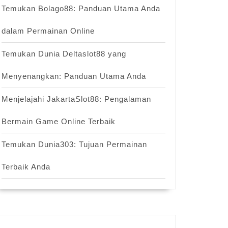
Temukan Bolago88: Panduan Utama Anda
dalam Permainan Online
Temukan Dunia Deltaslot88 yang
Menyenangkan: Panduan Utama Anda
Menjelajahi JakartaSlot88: Pengalaman
Bermain Game Online Terbaik
Temukan Dunia303: Tujuan Permainan
Terbaik Anda