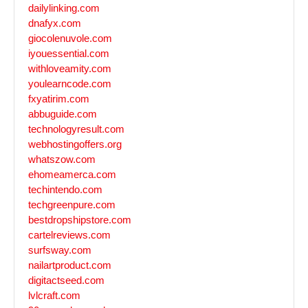
dailylinking.com
dnafyx.com
giocolenuvole.com
iyouessential.com
withloveamity.com
youlearncode.com
fxyatirim.com
abbuguide.com
technologyresult.com
webhostingoffers.org
whatszow.com
ehomeamerca.com
techintendo.com
techgreenpure.com
bestdropshipstore.com
cartelreviews.com
surfsway.com
nailartproduct.com
digitactseed.com
lvlcraft.com