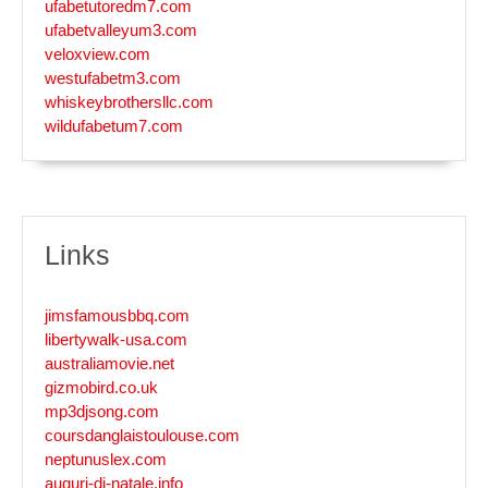
ufabetutoredm7.com
ufabetvalleyum3.com
veloxview.com
westufabetm3.com
whiskeybrothersllc.com
wildufabetum7.com
Links
jimsfamousbbq.com
libertywalk-usa.com
australiamovie.net
gizmobird.co.uk
mp3djsong.com
coursdanglaistoulouse.com
neptunuslex.com
auguri-di-natale.info