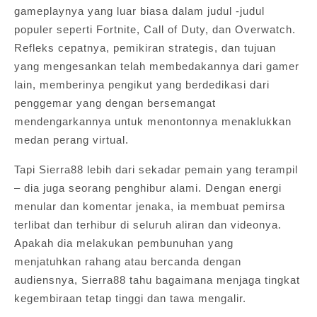
gameplaynya yang luar biasa dalam judul -judul
populer seperti Fortnite, Call of Duty, dan Overwatch.
Refleks cepatnya, pemikiran strategis, dan tujuan
yang mengesankan telah membedakannya dari gamer
lain, memberinya pengikut yang berdedikasi dari
penggemar yang dengan bersemangat
mendengarkannya untuk menontonnya menaklukkan
medan perang virtual.
Tapi Sierra88 lebih dari sekadar pemain yang terampil
– dia juga seorang penghibur alami. Dengan energi
menular dan komentar jenaka, ia membuat pemirsa
terlibat dan terhibur di seluruh aliran dan videonya.
Apakah dia melakukan pembunuhan yang
menjatuhkan rahang atau bercanda dengan
audiensnya, Sierra88 tahu bagaimana menjaga tingkat
kegembiraan tetap tinggi dan tawa mengalir.