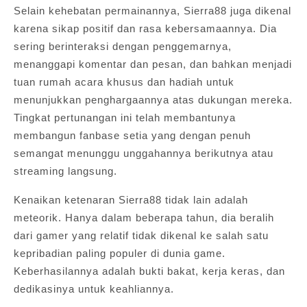
Selain kehebatan permainannya, Sierra88 juga dikenal
karena sikap positif dan rasa kebersamaannya. Dia
sering berinteraksi dengan penggemarnya,
menanggapi komentar dan pesan, dan bahkan menjadi
tuan rumah acara khusus dan hadiah untuk
menunjukkan penghargaannya atas dukungan mereka.
Tingkat pertunangan ini telah membantunya
membangun fanbase setia yang dengan penuh
semangat menunggu unggahannya berikutnya atau
streaming langsung.
Kenaikan ketenaran Sierra88 tidak lain adalah
meteorik. Hanya dalam beberapa tahun, dia beralih
dari gamer yang relatif tidak dikenal ke salah satu
kepribadian paling populer di dunia game.
Keberhasilannya adalah bukti bakat, kerja keras, dan
dedikasinya untuk keahliannya.