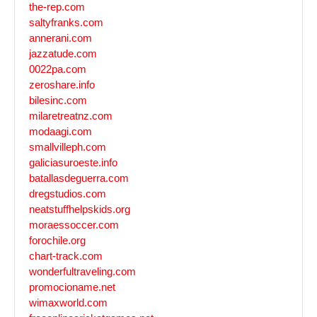
the-rep.com
saltyfranks.com
annerani.com
jazzatude.com
0022pa.com
zeroshare.info
bilesinc.com
milaretreatnz.com
modaagi.com
smallvilleph.com
galiciasuroeste.info
batallasdeguerra.com
dregstudios.com
neatstuffhelpskids.org
moraessoccer.com
forochile.org
chart-track.com
wonderfultraveling.com
promocioname.net
wimaxworld.com