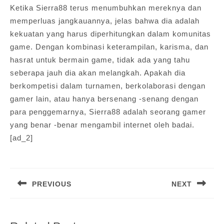
Ketika Sierra88 terus menumbuhkan mereknya dan
memperluas jangkauannya, jelas bahwa dia adalah
kekuatan yang harus diperhitungkan dalam komunitas
game. Dengan kombinasi keterampilan, karisma, dan
hasrat untuk bermain game, tidak ada yang tahu
seberapa jauh dia akan melangkah. Apakah dia
berkompetisi dalam turnamen, berkolaborasi dengan
gamer lain, atau hanya bersenang -senang dengan
para penggemarnya, Sierra88 adalah seorang gamer
yang benar -benar mengambil internet oleh badai.
[ad_2]
Post
navigation
PREVIOUS
NEXT
Previous
Next
post:
post: