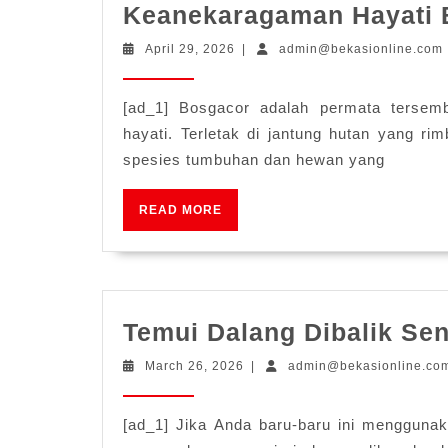
Keanekaragaman Hayati 
April
April 29, 2026
|
admin@bekasionline.com
29,
2026
[ad_1] Bosgacor adalah permata tersem
hayati. Terletak di jantung hutan yang r
spesies tumbuhan dan hewan yang
READ
READ MORE
MORE
Temui Dalang Dibalik Sen
March
March 26, 2026
|
admin@bekasionline.co
26,
2026
[ad_1] Jika Anda baru-baru ini mengguna