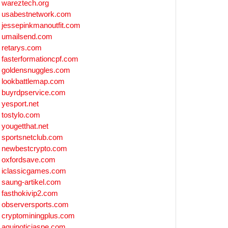
wareztech.org
usabestnetwork.com
jessepinkmanoutfit.com
umailsend.com
retarys.com
fasterformationcpf.com
goldensnuggles.com
lookbattlemap.com
buyrdpservice.com
yesport.net
tostylo.com
yougetthat.net
sportsnetclub.com
newbestcrypto.com
oxfordsave.com
iclassicgames.com
saung-artikel.com
fasthokivip2.com
observersports.com
cryptominingplus.com
aquinoticiaspe.com