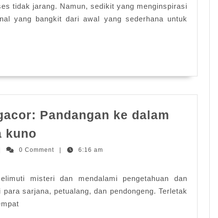
ses tidak jarang. Namun, sedikit yang menginspirasi
onal yang bangkit dari awal yang sederhana untuk
gacor: Pandangan ke dalam
Mengungkap
a kuno
Misteri
dmin@bekasionline.com
|
0 Comment
|
6:16 am
Bosgacor:
Pandangan
selimuti misteri dan mendalami pengetahuan dan
ke
 para sarjana, petualang, dan pendongeng. Terletak
dalam
tempat
pengetahuan