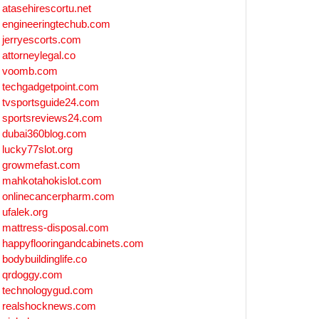
atasehirescortu.net
engineeringtechub.com
jerryescorts.com
attorneylegal.co
voomb.com
techgadgetpoint.com
tvsportsguide24.com
sportsreviews24.com
dubai360blog.com
lucky77slot.org
growmefast.com
mahkotahokislot.com
onlinecancerpharm.com
ufalek.org
mattress-disposal.com
happyflooringandcabinets.com
bodybuildinglife.co
qrdoggy.com
technologygud.com
realshocknews.com