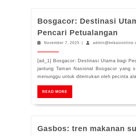
Bosgacor: Destinasi Uta
Bosg
Pencari Petualangan
Dest
November
November 7, 2025
|
admin@bekasionline.
Uta
7,
2025
bagi
[ad_1] Bosgacor: Destinasi Utama bagi Pec
Peci
jantung Taman Nasional Bosgacor yang s
Ala
menunggu untuk ditemukan oleh pecinta al
dan
READ
READ MORE
Penc
MORE
Petu
Gasbos: tren makanan su