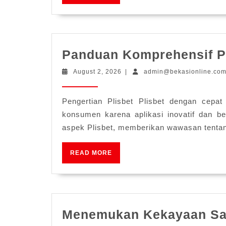
MORE
Panduan Komprehensif P
August
August 2, 2026
|
admin@bekasionline.co
2,
2026
Pengertian Plisbet Plisbet dengan cepa
konsumen karena aplikasi inovatif dan be
aspek Plisbet, memberikan wawasan tentang
READ
READ MORE
MORE
Menemukan Kekayaan Sat