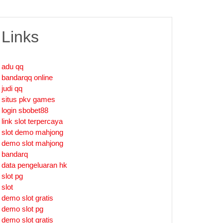
Links
adu qq
bandarqq online
judi qq
situs pkv games
login sbobet88
link slot terpercaya
slot demo mahjong
demo slot mahjong
bandarq
data pengeluaran hk
slot pg
slot
demo slot gratis
demo slot pg
demo slot gratis