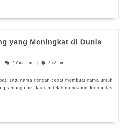
dan
legenda
kuno
ng yang Meningkat di Dunia
8:
admin@bekasionline.com
|
0 Comment
|
2:42 am
cepat, satu nama dengan cepat membuat nama untuk
ang sedang naik daun ini telah mengambil komunitas