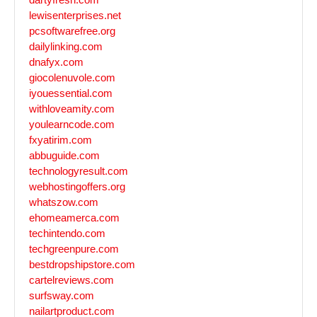
lewisenterprises.net
pcsoftwarefree.org
dailylinking.com
dnafyx.com
giocolenuvole.com
iyouessential.com
withloveamity.com
youlearncode.com
fxyatirim.com
abbuguide.com
technologyresult.com
webhostingoffers.org
whatszow.com
ehomeamerca.com
techintendo.com
techgreenpure.com
bestdropshipstore.com
cartelreviews.com
surfsway.com
nailartproduct.com