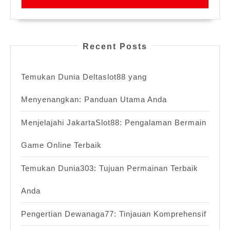
Recent Posts
Temukan Dunia Deltaslot88 yang
Menyenangkan: Panduan Utama Anda
Menjelajahi JakartaSlot88: Pengalaman Bermain
Game Online Terbaik
Temukan Dunia303: Tujuan Permainan Terbaik
Anda
Pengertian Dewanaga77: Tinjauan Komprehensif