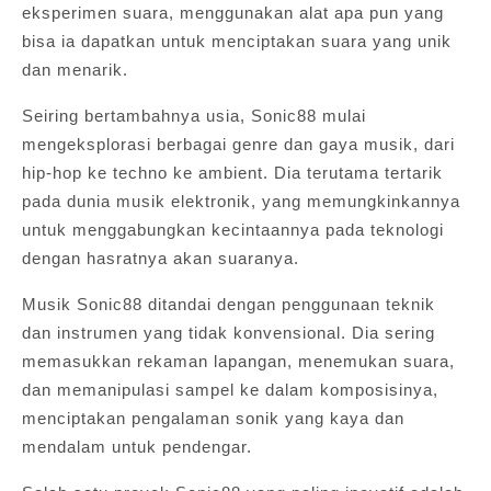
eksperimen suara, menggunakan alat apa pun yang
bisa ia dapatkan untuk menciptakan suara yang unik
dan menarik.
Seiring bertambahnya usia, Sonic88 mulai
mengeksplorasi berbagai genre dan gaya musik, dari
hip-hop ke techno ke ambient. Dia terutama tertarik
pada dunia musik elektronik, yang memungkinkannya
untuk menggabungkan kecintaannya pada teknologi
dengan hasratnya akan suaranya.
Musik Sonic88 ditandai dengan penggunaan teknik
dan instrumen yang tidak konvensional. Dia sering
memasukkan rekaman lapangan, menemukan suara,
dan memanipulasi sampel ke dalam komposisinya,
menciptakan pengalaman sonik yang kaya dan
mendalam untuk pendengar.