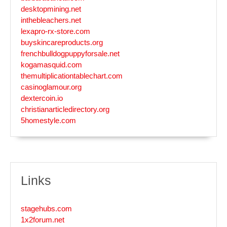
desktopmining.net
inthebleachers.net
lexapro-rx-store.com
buyskincareproducts.org
frenchbulldogpuppyforsale.net
kogamasquid.com
themultiplicationtablechart.com
casinoglamour.org
dextercoin.io
christianarticledirectory.org
5homestyle.com
Links
stagehubs.com
1x2forum.net