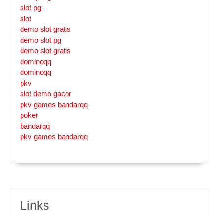
slot pg
slot
demo slot gratis
demo slot pg
demo slot gratis
dominoqq
dominoqq
pkv
slot demo gacor
pkv games bandarqq
poker
bandarqq
pkv games bandarqq
Links