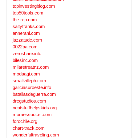
topinvestingblog.com
top50tools.com
the-rep.com
saltyfranks.com
annerani.com
jazzatude.com
0022pa.com
zeroshare.info
bilesinc.com
milaretreatnz.com
modaagi.com
smallvilleph.com
galiciasuroeste.info
batallasdeguerra.com
dregstudios.com
neatstuffhelpskids.org
moraessoccer.com
forochile.org
chart-track.com
wonderfultraveling.com