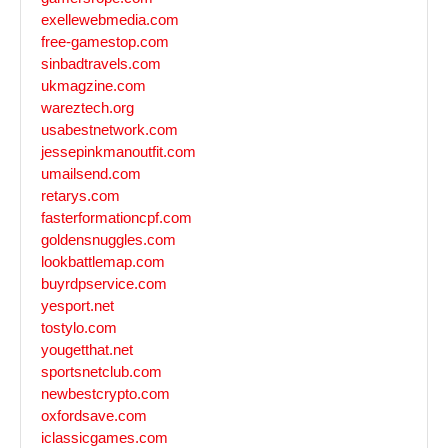
exellewebmedia.com
free-gamestop.com
sinbadtravels.com
ukmagzine.com
wareztech.org
usabestnetwork.com
jessepinkmanoutfit.com
umailsend.com
retarys.com
fasterformationcpf.com
goldensnuggles.com
lookbattlemap.com
buyrdpservice.com
yesport.net
tostylo.com
yougetthat.net
sportsnetclub.com
newbestcrypto.com
oxfordsave.com
iclassicgames.com