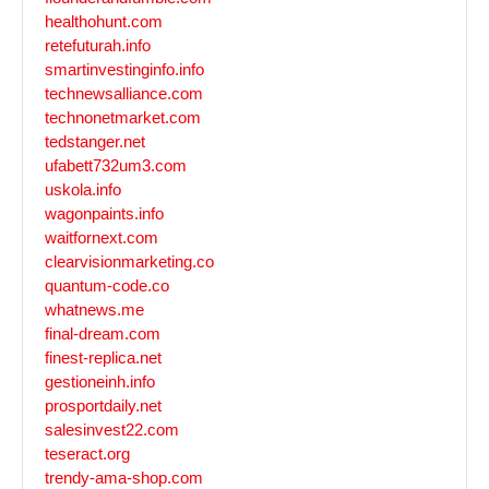
healthohunt.com
retefuturah.info
smartinvestinginfo.info
technewsalliance.com
technonetmarket.com
tedstanger.net
ufabett732um3.com
uskola.info
wagonpaints.info
waitfornext.com
clearvisionmarketing.co
quantum-code.co
whatnews.me
final-dream.com
finest-replica.net
gestioneinh.info
prosportdaily.net
salesinvest22.com
teseract.org
trendy-ama-shop.com