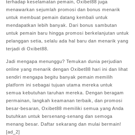
terhadap keselamatan pemain, Oxibet88 juga
menawarkan sejumlah promosi dan bonus menarik
untuk membuat pemain datang kembali untuk
mendapatkan lebih banyak. Dari bonus sambutan
untuk pemain baru hingga promosi berkelanjutan untuk
pelanggan setia, selalu ada hal baru dan menarik yang
terjadi di Oxibet88.
Jadi mengapa menunggu? Temukan dunia perjudian
online yang menarik dengan Oxibet88 hari ini dan lihat
sendiri mengapa begitu banyak pemain memilih
platform ini sebagai tujuan utama mereka untuk
semua kebutuhan taruhan mereka. Dengan beragam
permainan, langkah keamanan terbaik, dan promosi
besar-besaran, Oxibet88 memiliki semua yang Anda
butuhkan untuk bersenang-senang dan semoga
menang besar. Daftar sekarang dan mulai bermain!
[ad_2]