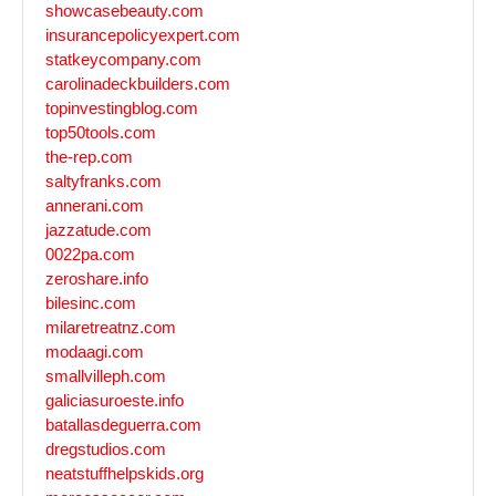
showcasebeauty.com
insurancepolicyexpert.com
statkeycompany.com
carolinadeckbuilders.com
topinvestingblog.com
top50tools.com
the-rep.com
saltyfranks.com
annerani.com
jazzatude.com
0022pa.com
zeroshare.info
bilesinc.com
milaretreatnz.com
modaagi.com
smallvilleph.com
galiciasuroeste.info
batallasdeguerra.com
dregstudios.com
neatstuffhelpskids.org