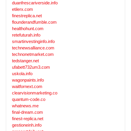
duanfrescariverside.info
etilerx.com
finestreplica.net
flounderandfumble.com
healthohunt.com
retefuturah.info
smartinvestinginfo.info
technewsalliance.com
technonetmarket.com
tedstanger.net
ufabett732um3.com
uskola.info
wagonpaints.info
waitfornext.com
clearvisionmarketing.co
quantum-code.co
whatnews.me
final-dream.com
finest-replica.net
gestioneinh.info