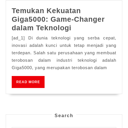
Temukan Kekuatan
Giga5000: Game-Changer
Temukan
dalam Teknologi
Kekuatan
[ad_1] Di dunia teknologi yang serba cepat,
Giga5000:
inovasi adalah kunci untuk tetap menjadi yang
Game-
terdepan. Salah satu perusahaan yang membuat
terobosan dalam industri teknologi adalah
Changer
Giga5000, yang merupakan terobosan dalam
dalam
Teknologi
READ
READ MORE
MORE
Search