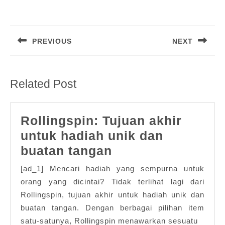
Post
navigation
PREVIOUS
NEXT
Previous
Next
post:
post:
Related Post
Rollingspin: Tujuan akhir
untuk hadiah unik dan
Rollingspin:
buatan tangan
Tujuan
[ad_1] Mencari hadiah yang sempurna untuk
akhir
orang yang dicintai? Tidak terlihat lagi dari
untuk
Rollingspin, tujuan akhir untuk hadiah unik dan
buatan tangan. Dengan berbagai pilihan item
hadiah
satu-satunya, Rollingspin menawarkan sesuatu