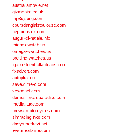
australiamovie.net
gizmobird.co.uk
mp3djsong.com
coursdanglaistoulouse.com
neptunuslex.com
auguri-di-natale.info
michelewatch.us
omega--watches.us
breitling-watches.us
tgarnettcentrallautoads.com
fixadvert.com
autopluz.co
save3time-c.com
vexonhcf.com
demos-pixelsparadise.com
mediatitude.com
prewarmotorcycles.com
simracinglinks.com
dosyamerkezi.net
le-surrealisme.com