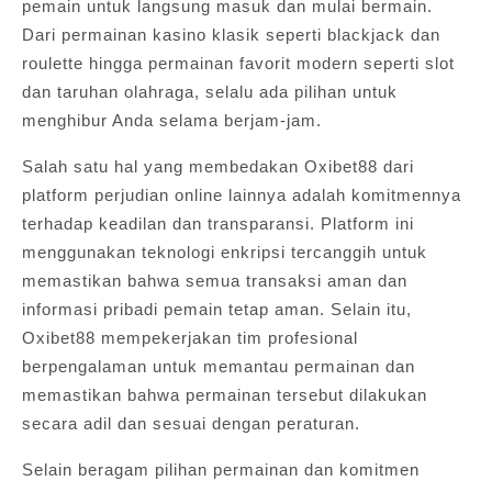
pemain untuk langsung masuk dan mulai bermain.
Dari permainan kasino klasik seperti blackjack dan
roulette hingga permainan favorit modern seperti slot
dan taruhan olahraga, selalu ada pilihan untuk
menghibur Anda selama berjam-jam.
Salah satu hal yang membedakan Oxibet88 dari
platform perjudian online lainnya adalah komitmennya
terhadap keadilan dan transparansi. Platform ini
menggunakan teknologi enkripsi tercanggih untuk
memastikan bahwa semua transaksi aman dan
informasi pribadi pemain tetap aman. Selain itu,
Oxibet88 mempekerjakan tim profesional
berpengalaman untuk memantau permainan dan
memastikan bahwa permainan tersebut dilakukan
secara adil dan sesuai dengan peraturan.
Selain beragam pilihan permainan dan komitmen