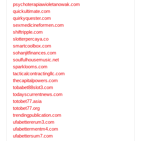
psychoterapiawioletanowak.com
quickultimate.com
quirkyquester.com
sexmedicineformen.com
shiftripple.com
slotterpercaya.co
smartcoolbox.com
sohanjitfinances.com
soulfulhousemusic.net
sparklooms.com
tacticalcontractingllc.com
thecapitalpowers.com
tobabet88slot3.com
todayscurrentnews.com
totobet77.asia
totobet77.org
trendingpublication.com
ufabettererum3.com
ufabettermentm4.com
ufabettersum7.com