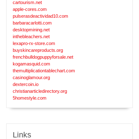
cartourism.net
apple-cores.com
pulserasdeactividad10.com
barbaracarlotti.com
desktopmining.net
inthebleachers.net
lexapro-rx-store.com
buyskincareproducts.org
frenchbulldogpuppyforsale.net
kogamasquid.com
themultiplicationtablechart.com
casinoglamour.org
dextercoin.io
christianarticledirectory.org
5homestyle.com
Links