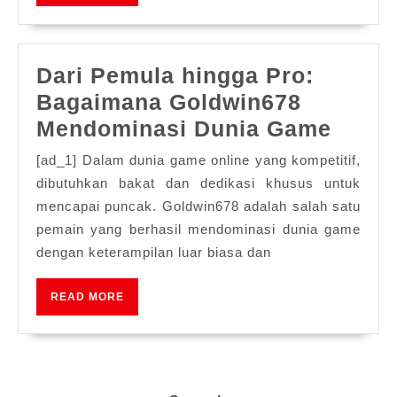
Pasar
MORE
yang
Wajib
Dari Pemula hingga Pro:
Dikunjungi
Bagaimana Goldwin678
Dari
Mendominasi Dunia Game
Pemu
[ad_1] Dalam dunia game online yang kompetitif,
hingg
dibutuhkan bakat dan dedikasi khusus untuk
Pro:
mencapai puncak. Goldwin678 adalah salah satu
pemain yang berhasil mendominasi dunia game
Baga
dengan keterampilan luar biasa dan
Goldw
Mend
READ
READ MORE
Dunia
MORE
Game