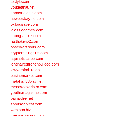
tostylo.com
yougetthat.net
sportsnetclub.com
newbestcrypto.com
oxfordsave.com
iclassicgames.com
saung-artikel.com
fasthokivip2.com
observersports.com
cryptominingplus.com
aquinoticiaspe.com
longhairedfrenchbulldog.com
lawyersforhire.co
businemarket.com
matahari88play.net
moneydescriptor.com
youthsmagazine.com
painaidee.net
sportsdarkest.com
webtoon.biz
thesportswires.com