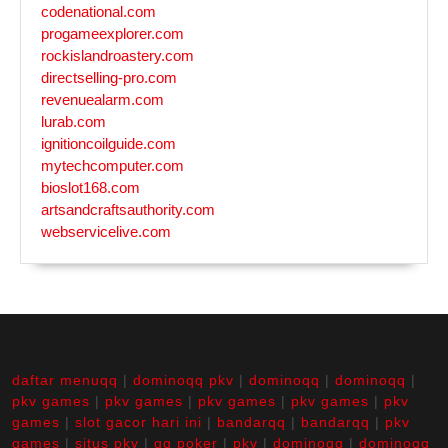
codenational.com
progameexplorer.com
rockislandroastery.com
directselling-pro.com
revenuealarm.com
lurab.com
ignitioncoilguide.com
mytechcomputer.com
bioslot168.com
artsandcraftsauthority.com
webservicelive.com
daftar menuqq
|
dominoqq pkv
|
dominoqq
|
dominoqq
|
pkv games
|
pkv games
|
pkv games
|
pkv games
|
pkv
games
|
slot gacor hari ini
|
bandarqq
|
bandarqq
|
pkv
games
|
situs pkv
|
qq poker
|
pkv
|
dominoqq
|
dominoqq