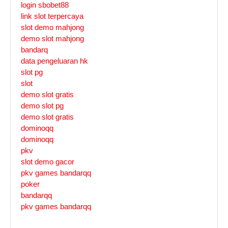
login sbobet88
link slot terpercaya
slot demo mahjong
demo slot mahjong
bandarq
data pengeluaran hk
slot pg
slot
demo slot gratis
demo slot pg
demo slot gratis
dominoqq
dominoqq
pkv
slot demo gacor
pkv games bandarqq
poker
bandarqq
pkv games bandarqq