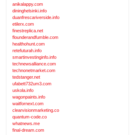
anikalappy.com
dininghelsinki.info
duanfrescariverside.info
etilerx.com
finestreplica.net
flounderandfumble.com
healthohunt.com
retefuturah.info
smartinvestinginfo.info
technewsalliance.com
technonetmarket.com
tedstanger.net
ufabett732um3.com
uskola.info
wagonpaints.info
waitfornext.com
clearvisionmarketing.co
quantum-code.co
whatnews.me
final-dream.com