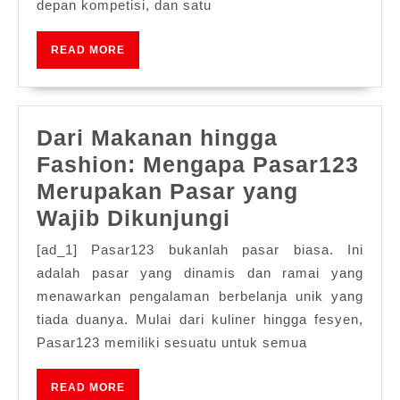
depan kompetisi, dan satu
Warganet88
Mengubah
READ
READ MORE
Game
MORE
Dari Makanan hingga
Fashion: Mengapa Pasar123
Merupakan Pasar yang
Dari
Wajib Dikunjungi
Makanan
[ad_1] Pasar123 bukanlah pasar biasa. Ini
hingga
adalah pasar yang dinamis dan ramai yang
Fashion:
menawarkan pengalaman berbelanja unik yang
tiada duanya. Mulai dari kuliner hingga fesyen,
Mengapa
Pasar123 memiliki sesuatu untuk semua
Pasar123
Merupakan
READ
READ MORE