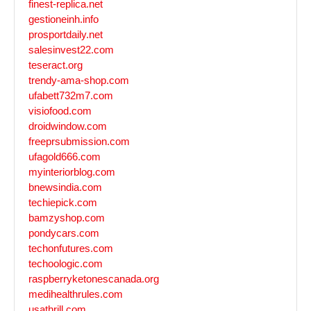
finest-replica.net
gestioneinh.info
prosportdaily.net
salesinvest22.com
teseract.org
trendy-ama-shop.com
ufabett732m7.com
visiofood.com
droidwindow.com
freeprsubmission.com
ufagold666.com
myinteriorblog.com
bnewsindia.com
techiepick.com
bamzyshop.com
pondycars.com
techonfutures.com
techoologic.com
raspberryketonescanada.org
medihealthrules.com
usathrill.com