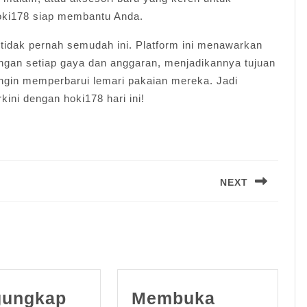
oki178 siap membantu Anda.
 tidak pernah semudah ini. Platform ini menawarkan
gan setiap gaya dan anggaran, menjadikannya tujuan
ingin memperbarui lemari pakaian mereka. Jadi
ni dengan hoki178 hari ini!
NEXT
Next
post:
ungkap
Membuka