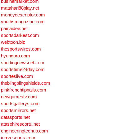
businemarket.com
matahari88play.net
moneydescriptor.com
youthsmagazine.com
painaidee.net
sportsdarkest.com
webtoon.biz
thesportswires.com
hyungpro.com
sportingnewsnet.com
sportstime24day.com
sporteslive.com
theblingblingshields.com
pinkfrenchtipnails.com
newgamestv.com
sportsgallerys.com
sportsmirrors.net
datasports.net
atasehirescortu.net
engineeringtechub.com
jerryescorts.com