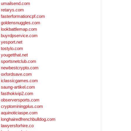
umailsend.com
retarys.com
fasterformationcpf.com
goldensnuggles.com
lookbattlemap.com
buyrdpservice.com
yesport.net
tostylo.com
yougetthat.net
sportsnetclub.com
newbestcrypto.com
oxfordsave.com
iclassicgames.com
saung-artikel.com
fasthokivip2.com
observersports.com
cryptominingplus.com
aquinoticiaspe.com
longhairedfrenchbulldog.com
lawyersforhire.co