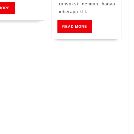
transaksi dengan hanya
READ
MORE
beberapa klik
MORE
READ
READ MORE
MORE