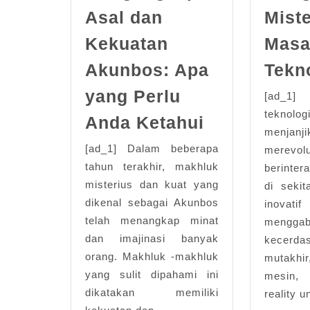
Asal dan
Miste
Kekuatan
Masa
Akunbos: Apa
Tekn
yang Perlu
[ad_1]
Mengungka
teknolo
Anda Ketahui
menja
Asal
[ad_1] Dalam beberapa
merevo
dan
tahun terakhir, makhluk
berinter
Kekuatan
misterius dan kuat yang
di sekit
Akunbos:
dikenal sebagai Akunbos
inov
Apa
telah menangkap minat
menggab
dan imajinasi banyak
yang
kecer
orang. Makhluk -makhluk
mutakhi
Perlu
yang sulit dipahami ini
mesin,
Anda
dikatakan memiliki
reality u
Ketahui