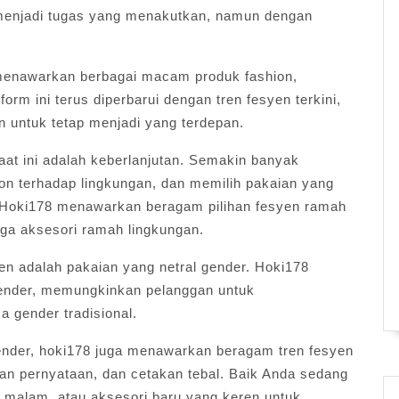
a menjadi tugas yang menakutkan, namun dengan
 menawarkan berbagai macam produk fashion,
orm ini terus diperbarui dengan tren fesyen terkini,
untuk tetap menjadi yang terdepan.
aat ini adalah keberlanjutan. Semakin banyak
n terhadap lingkungan, dan memilih pakaian yang
. Hoki178 menawarkan beragam pilihan fesyen ramah
gga aksesori ramah lingkungan.
yen adalah pakaian yang netral gender. Hoki178
gender, memungkinkan pelanggan untuk
a gender tradisional.
gender, hoki178 juga menawarkan beragam tren fesyen
gan pernyataan, dan cetakan tebal. Baik Anda sedang
r malam, atau aksesori baru yang keren untuk