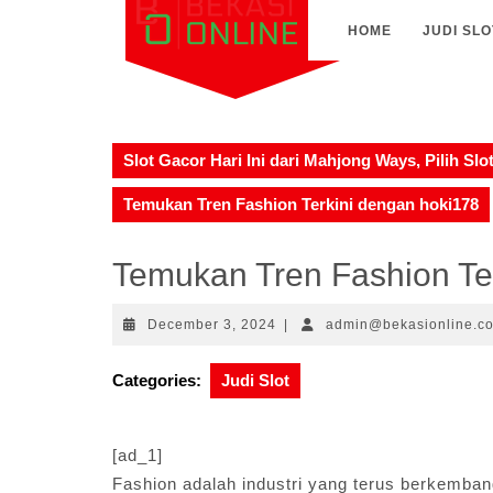
Skip
HOME
JUDI SLO
to
content
Slot Gacor Hari Ini dari Mahjong Ways, Pilih Sl
Temukan Tren Fashion Terkini dengan hoki178
Temukan Tren Fashion Te
December
December 3, 2024
|
admin@bekasionline.c
3,
2024
Categories:
Judi Slot
[ad_1]
Fashion adalah industri yang terus berkemban