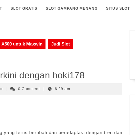
T
SLOT GRATIS
SLOT GAMPANG MENANG
SITUS SLOT
ot X500 untuk Maxwin
Judi Slot
rkini dengan hoki178
admin@bekasionline.com
om
|
0 Comment
|
6:29 am
g yang terus berubah dan beradaptasi dengan tren dan