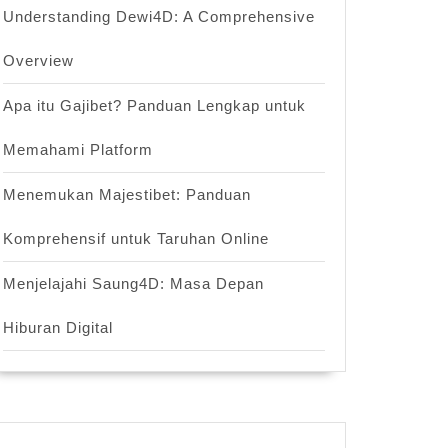
Understanding Dewi4D: A Comprehensive
Overview
Apa itu Gajibet? Panduan Lengkap untuk
Memahami Platform
Menemukan Majestibet: Panduan
Komprehensif untuk Taruhan Online
Menjelajahi Saung4D: Masa Depan
Hiburan Digital