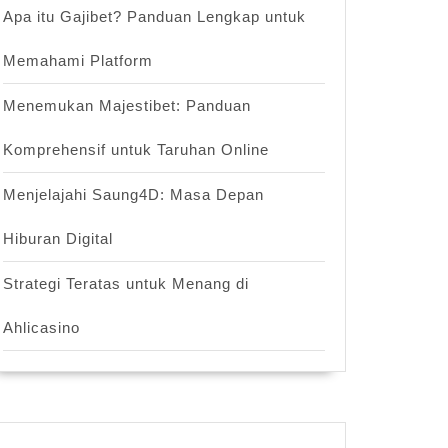
Apa itu Gajibet? Panduan Lengkap untuk
Memahami Platform
Menemukan Majestibet: Panduan
Komprehensif untuk Taruhan Online
Menjelajahi Saung4D: Masa Depan
Hiburan Digital
Strategi Teratas untuk Menang di
Ahlicasino