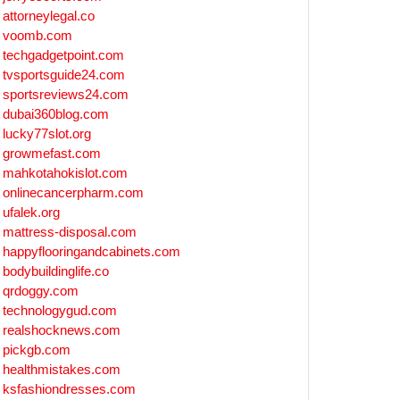
attorneylegal.co
voomb.com
techgadgetpoint.com
tvsportsguide24.com
sportsreviews24.com
dubai360blog.com
lucky77slot.org
growmefast.com
mahkotahokislot.com
onlinecancerpharm.com
ufalek.org
mattress-disposal.com
happyflooringandcabinets.com
bodybuildinglife.co
qrdoggy.com
technologygud.com
realshocknews.com
pickgb.com
healthmistakes.com
ksfashiondresses.com