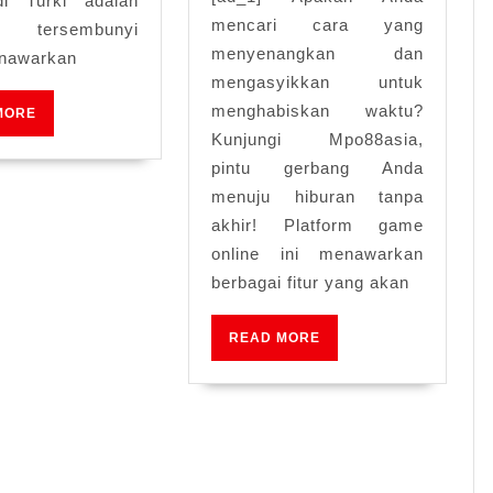
i Turki adalah
Menarik
mencari cara yang
a tersembunyi
Mpo88asia
menyenangkan dan
nawarkan
–
mengasyikkan untuk
Gerbang
menghabiskan waktu?
READ
MORE
MORE
Kunjungi Mpo88asia,
Anda
pintu gerbang Anda
Menuju
menuju hiburan tanpa
Hiburan
akhir! Platform game
Tanpa
online ini menawarkan
Akhir
berbagai fitur yang akan
READ
READ MORE
MORE