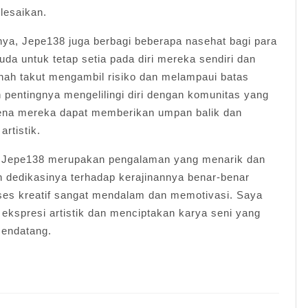
lesaikan.
nya, Jepe138 juga berbagi beberapa nasehat bagi para
a untuk tetap setia pada diri mereka sendiri dan
ernah takut mengambil risiko dan melampaui batas
pentingnya mengelilingi diri dengan komunitas yang
na mereka dapat memberikan umpan balik dan
rtistik.
 Jepe138 merupakan pengalaman yang menarik dan
 dedikasinya terhadap kerajinannya benar-benar
ses kreatif sangat mendalam dan memotivasi. Saya
ekspresi artistik dan menciptakan karya seni yang
mendatang.