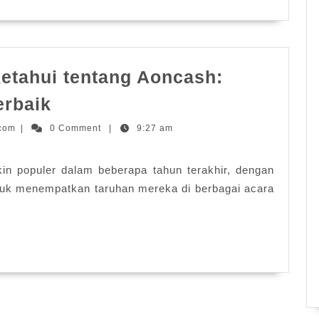
etahui tentang Aoncash:
Semua
erbaik
yang
admin@bekasionline.com
com
|
0 Comment
|
9:27 am
perlu
Anda
kin populer dalam beberapa tahun terakhir, dengan
ketahui
untuk menempatkan taruhan mereka di berbagai acara
tentang
Aoncash:
platform
taruhan
online
terbaik