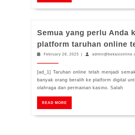
MORE
Semua yang perlu Anda k
platform taruhan online t
February
February 28, 2025
|
admin@bekasionline.
28,
2025
[ad_1] Taruhan online telah menjadi sema
banyak orang beralih ke platform digital 
olahraga dan permainan kasino. Salah
READ
READ MORE
MORE