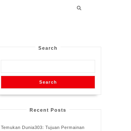
Search
Search
Recent Posts
Temukan Dunia303: Tujuan Permainan