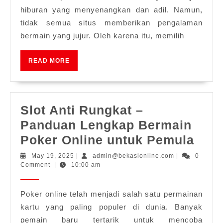
Pilih
hiburan yang menyenangkan dan adil. Namun,
Situs
tidak semua situs memberikan pengalaman
Poker
bermain yang jujur. Oleh karena itu, memilih
Online
READ
Tanpa
READ MORE
MORE
Kecurangan
Slot Anti Rungkat –
Panduan Lengkap Bermain
Slot
Poker Online untuk Pemula
Anti
May
admin@bekasio
May 19, 2025
|
admin@bekasionline.com
|
0
19,
Comment
|
10:00 am
Run
2025
–
Poker online telah menjadi salah satu permainan
Pan
kartu yang paling populer di dunia. Banyak
Len
pemain baru tertarik untuk mencoba