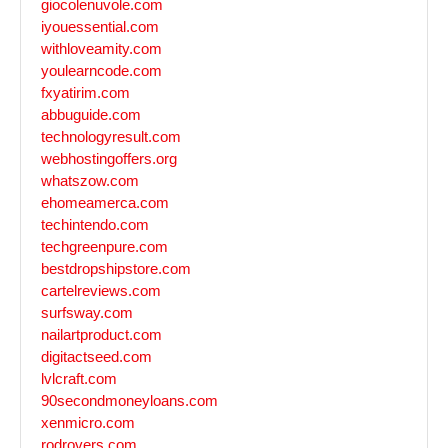
giocolenuvole.com
iyouessential.com
withloveamity.com
youlearncode.com
fxyatirim.com
abbuguide.com
technologyresult.com
webhostingoffers.org
whatszow.com
ehomeamerca.com
techintendo.com
techgreenpure.com
bestdropshipstore.com
cartelreviews.com
surfsway.com
nailartproduct.com
digitactseed.com
lvlcraft.com
90secondmoneyloans.com
xenmicro.com
rodrovers.com