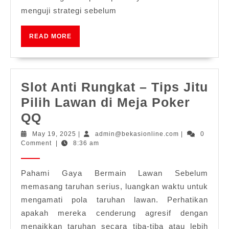
Slot
menguji strategi sebelum
Online
READ
READ MORE
dengan
MORE
Modal
Kecil
Slot Anti Rungkat – Tips Jitu
dan
Pilih Lawan di Meja Poker
Free
Slot
QQ
Spins
Anti
May
admin@bekasio
May 19, 2025
|
admin@bekasionline.com
|
0
19,
Comment
|
8:36 am
Rungkat
2025
–
Pahami Gaya Bermain Lawan Sebelum
Tips
memasang taruhan serius, luangkan waktu untuk
Jitu
mengamati pola taruhan lawan. Perhatikan
Pilih
apakah mereka cenderung agresif dengan
Lawan
menaikkan taruhan secara tiba-tiba atau lebih