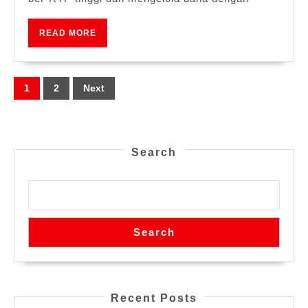
dengan
READ
Modal
READ MORE
MORE
Minim
dan
Posts
1
2
Next
RTP
pagination
Tertinggi
Search
Search
Recent Posts