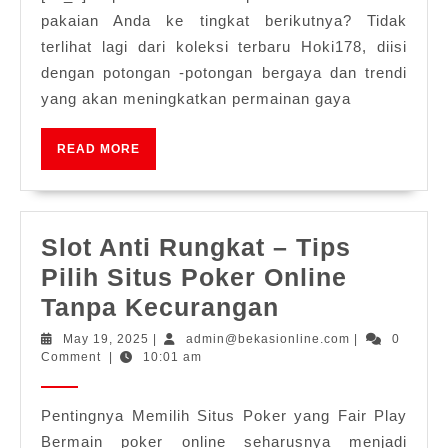
pakaian
pakaian Anda ke tingkat berikutnya? Tidak
Anda
terlihat lagi dari koleksi terbaru Hoki178, diisi
dengan
dengan potongan -potongan bergaya dan trendi
koleksi
yang akan meningkatkan permainan gaya
terbaru
READ
Hoki178
READ MORE
MORE
Slot Anti Rungkat – Tips
Pilih Situs Poker Online
Slot
Tanpa Kecurangan
Anti
May
admin@bekasio
May 19, 2025
|
admin@bekasionline.com
|
0
19,
Comment
|
10:01 am
Rungkat
2025
–
Pentingnya Memilih Situs Poker yang Fair Play
Tips
Bermain poker online seharusnya menjadi