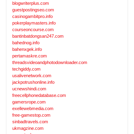
blogwriterplus.com
guestpostingseo.com
casinogambitpro.info
pokerplaymasters.info
courseoncourse.com
bantinbatdongsan247.com
bahednog.info
bahenxgek.info
pertamaskre.com
threadsvideoandphotodownloader.com
techgiddy.com
usalivenetwork.com
jackpotrushonline.info
ucnewshindi.com
freecellphonedatabase.com
gamersrope.com
exellewebmedia.com
free-gamestop.com
sinbadtravels.com
ukmagzine.com