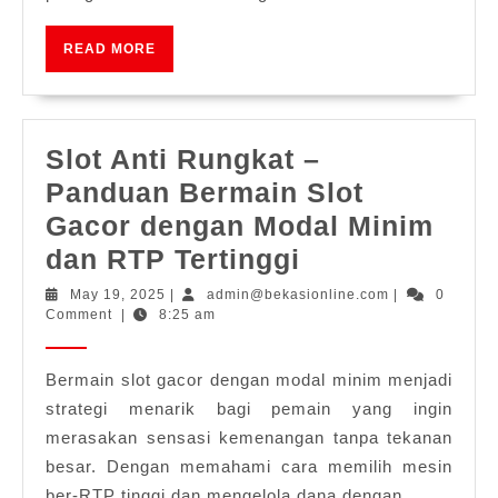
Mengg
READ
Free
READ MORE
MORE
Spins
Slot Anti Rungkat –
Panduan Bermain Slot
Gacor dengan Modal Minim
Slot
dan RTP Tertinggi
Anti
May
admin@bekasio
May 19, 2025
|
admin@bekasionline.com
|
0
19,
Comment
|
8:25 am
Rungkat
2025
–
Bermain slot gacor dengan modal minim menjadi
Panduan
strategi menarik bagi pemain yang ingin
Bermain
merasakan sensasi kemenangan tanpa tekanan
Slot
besar. Dengan memahami cara memilih mesin
Gacor
ber-RTP tinggi dan mengelola dana dengan