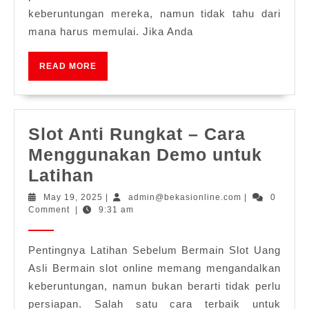
Ber
keberuntungan mereka, namun tidak tahu dari
Pok
mana harus memulai. Jika Anda
Onli
READ
untu
READ MORE
MORE
Pem
Slot Anti Rungkat – Cara
Menggunakan Demo untuk
Slot
Latihan
Anti
May
admin@bekasio
May 19, 2025
|
admin@bekasionline.com
|
0
19,
Comment
|
9:31 am
Rungkat
2025
–
Pentingnya Latihan Sebelum Bermain Slot Uang
Cara
Asli Bermain slot online memang mengandalkan
Menggunakan
keberuntungan, namun bukan berarti tidak perlu
Demo
persiapan. Salah satu cara terbaik untuk