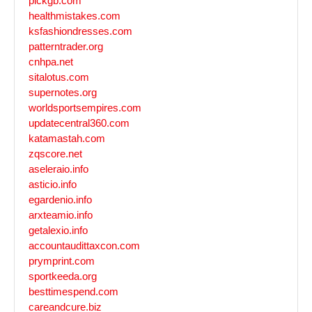
pickgb.com
healthmistakes.com
ksfashiondresses.com
patterntrader.org
cnhpa.net
sitalotus.com
supernotes.org
worldsportsempires.com
updatecentral360.com
katamastah.com
zqscore.net
aseleraio.info
asticio.info
egardenio.info
arxteamio.info
getalexio.info
accountaudittaxcon.com
prymprint.com
sportkeeda.org
besttimespend.com
careandcure.biz