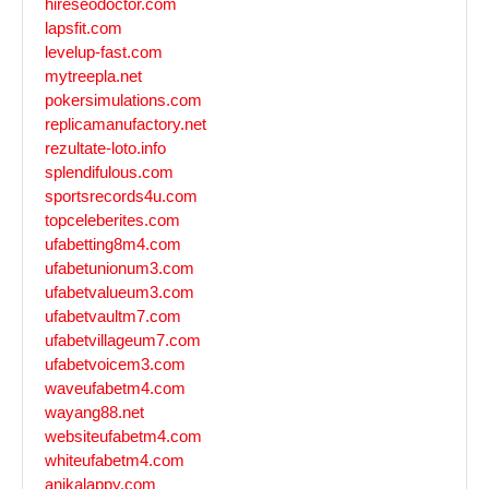
hireseodoctor.com
lapsfit.com
levelup-fast.com
mytreepla.net
pokersimulations.com
replicamanufactory.net
rezultate-loto.info
splendifulous.com
sportsrecords4u.com
topceleberites.com
ufabetting8m4.com
ufabetunionum3.com
ufabetvalueum3.com
ufabetvaultm7.com
ufabetvillageum7.com
ufabetvoicem3.com
waveufabetm4.com
wayang88.net
websiteufabetm4.com
whiteufabetm4.com
anikalappy.com