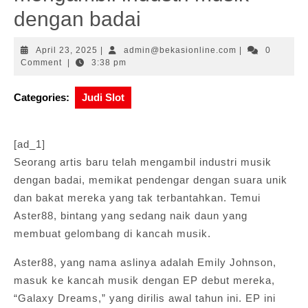
dengan badai
April
admin@bekasion
April 23, 2025
|
admin@bekasionline.com
|
0
23,
Comment
|
3:38 pm
2025
Categories:
Judi Slot
[ad_1]
Seorang artis baru telah mengambil industri musik
dengan badai, memikat pendengar dengan suara unik
dan bakat mereka yang tak terbantahkan. Temui
Aster88, bintang yang sedang naik daun yang
membuat gelombang di kancah musik.
Aster88, yang nama aslinya adalah Emily Johnson,
masuk ke kancah musik dengan EP debut mereka,
“Galaxy Dreams,” yang dirilis awal tahun ini. EP ini