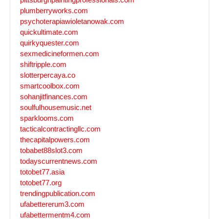
plumberryworks.com
psychoterapiawioletanowak.com
quickultimate.com
quirkyquester.com
sexmedicineformen.com
shiftripple.com
slotterpercaya.co
smartcoolbox.com
sohanjitfinances.com
soulfulhousemusic.net
sparklooms.com
tacticalcontractingllc.com
thecapitalpowers.com
tobabet88slot3.com
todayscurrentnews.com
totobet77.asia
totobet77.org
trendingpublication.com
ufabettererum3.com
ufabettermentm4.com