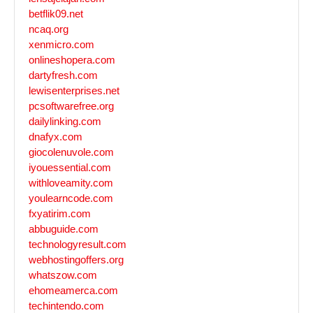
betflik09.net
ncaq.org
xenmicro.com
onlineshopera.com
dartyfresh.com
lewisenterprises.net
pcsoftwarefree.org
dailylinking.com
dnafyx.com
giocolenuvole.com
iyouessential.com
withloveamity.com
youlearncode.com
fxyatirim.com
abbuguide.com
technologyresult.com
webhostingoffers.org
whatszow.com
ehomeamerca.com
techintendo.com