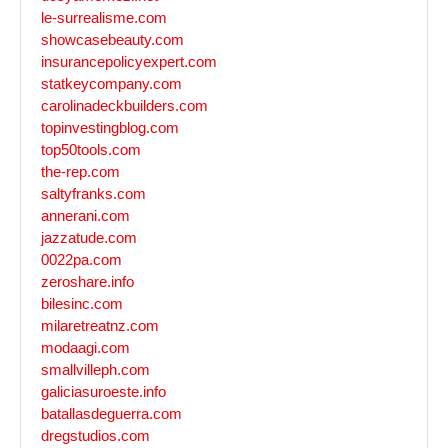
le-surrealisme.com
showcasebeauty.com
insurancepolicyexpert.com
statkeycompany.com
carolinadeckbuilders.com
topinvestingblog.com
top50tools.com
the-rep.com
saltyfranks.com
annerani.com
jazzatude.com
0022pa.com
zeroshare.info
bilesinc.com
milaretreatnz.com
modaagi.com
smallvilleph.com
galiciasuroeste.info
batallasdeguerra.com
dregstudios.com