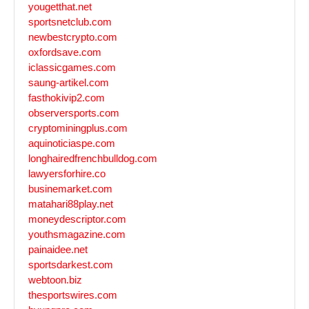
yougetthat.net
sportsnetclub.com
newbestcrypto.com
oxfordsave.com
iclassicgames.com
saung-artikel.com
fasthokivip2.com
observersports.com
cryptominingplus.com
aquinoticiaspe.com
longhairedfrenchbulldog.com
lawyersforhire.co
businemarket.com
matahari88play.net
moneydescriptor.com
youthsmagazine.com
painaidee.net
sportsdarkest.com
webtoon.biz
thesportswires.com