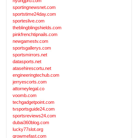
hyungpro.com
sportingnewsnet.com
sportstime24day.com
sporteslive.com
theblingblingshields.com
pinkfrenchtipnails.com
newgamestv.com
sportsgallerys.com
sportsmirrors.net
datasports.net
atasehirescortu.net
engineeringtechub.com
jerryescorts.com
attorneylegal.co
voomb.com
techgadgetpoint.com
tvsportsguide24.com
sportsreviews24.com
dubai360blog.com
lucky77slot.org
growmefast.com