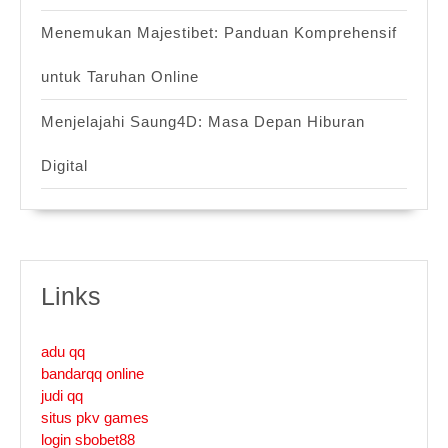
Menemukan Majestibet: Panduan Komprehensif
untuk Taruhan Online
Menjelajahi Saung4D: Masa Depan Hiburan
Digital
Links
adu qq
bandarqq online
judi qq
situs pkv games
login sbobet88