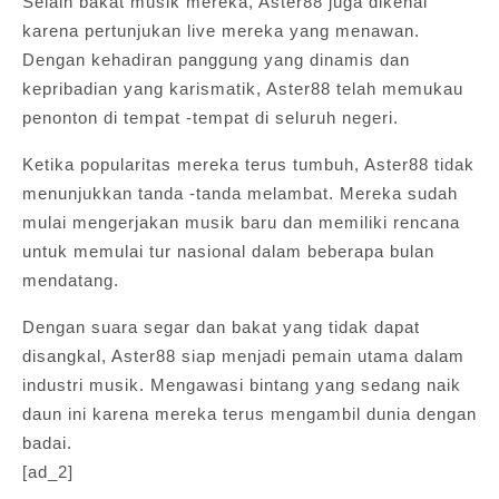
Selain bakat musik mereka, Aster88 juga dikenal
karena pertunjukan live mereka yang menawan.
Dengan kehadiran panggung yang dinamis dan
kepribadian yang karismatik, Aster88 telah memukau
penonton di tempat -tempat di seluruh negeri.
Ketika popularitas mereka terus tumbuh, Aster88 tidak
menunjukkan tanda -tanda melambat. Mereka sudah
mulai mengerjakan musik baru dan memiliki rencana
untuk memulai tur nasional dalam beberapa bulan
mendatang.
Dengan suara segar dan bakat yang tidak dapat
disangkal, Aster88 siap menjadi pemain utama dalam
industri musik. Mengawasi bintang yang sedang naik
daun ini karena mereka terus mengambil dunia dengan
badai.
[ad_2]