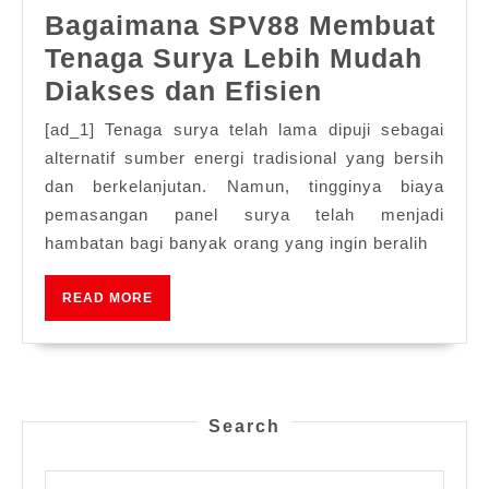
Bagaimana SPV88 Membuat
Tenaga Surya Lebih Mudah
Bagaimana
Diakses dan Efisien
SPV88
[ad_1] Tenaga surya telah lama dipuji sebagai
Membuat
alternatif sumber energi tradisional yang bersih
Tenaga
dan berkelanjutan. Namun, tingginya biaya
pemasangan panel surya telah menjadi
Surya
hambatan bagi banyak orang yang ingin beralih
Lebih
Mudah
READ
READ MORE
Diakses
MORE
dan
Efisien
Search