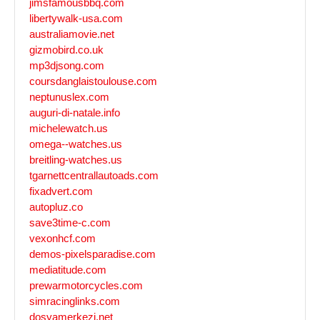
jimsfamousbbq.com
libertywalk-usa.com
australiamovie.net
gizmobird.co.uk
mp3djsong.com
coursdanglaistoulouse.com
neptunuslex.com
auguri-di-natale.info
michelewatch.us
omega--watches.us
breitling-watches.us
tgarnettcentrallautoads.com
fixadvert.com
autopluz.co
save3time-c.com
vexonhcf.com
demos-pixelsparadise.com
mediatitude.com
prewarmotorcycles.com
simracinglinks.com
dosyamerkezi.net