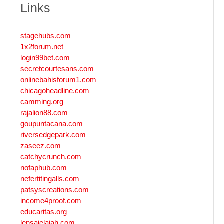
Links
stagehubs.com
1x2forum.net
login99bet.com
secretcourtesans.com
onlinebahisforum1.com
chicagoheadline.com
camming.org
rajalion88.com
goupuntacana.com
riversedgepark.com
zaseez.com
catchycrunch.com
nofaphub.com
nefertitingalls.com
patsyscreations.com
income4proof.com
educaritas.org
lensajelajah.com