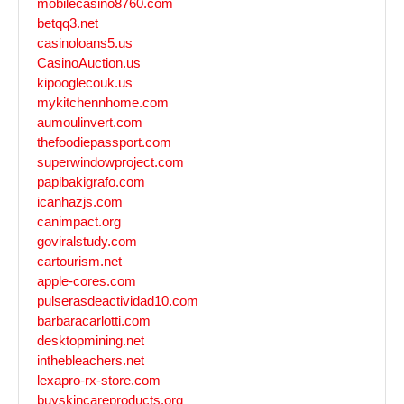
mobilecasino8760.com
betqq3.net
casinoloans5.us
CasinoAuction.us
kipooglecouk.us
mykitchennhome.com
aumoulinvert.com
thefoodiepassport.com
superwindowproject.com
papibakigrafo.com
icanhazjs.com
canimpact.org
goviralstudy.com
cartourism.net
apple-cores.com
pulserasdeactividad10.com
barbaracarlotti.com
desktopmining.net
inthebleachers.net
lexapro-rx-store.com
buyskincareproducts.org