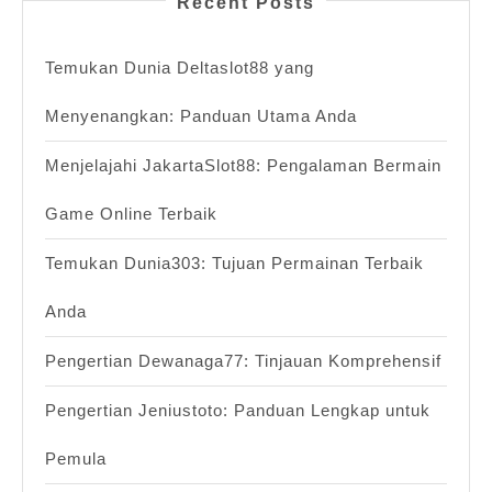
Recent Posts
Temukan Dunia Deltaslot88 yang
Menyenangkan: Panduan Utama Anda
Menjelajahi JakartaSlot88: Pengalaman Bermain
Game Online Terbaik
Temukan Dunia303: Tujuan Permainan Terbaik
Anda
Pengertian Dewanaga77: Tinjauan Komprehensif
Pengertian Jeniustoto: Panduan Lengkap untuk
Pemula