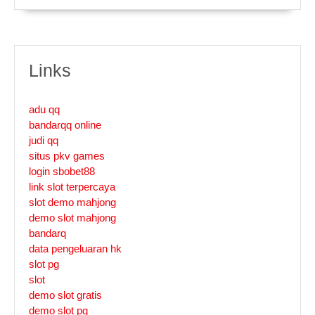
Links
adu qq
bandarqq online
judi qq
situs pkv games
login sbobet88
link slot terpercaya
slot demo mahjong
demo slot mahjong
bandarq
data pengeluaran hk
slot pg
slot
demo slot gratis
demo slot pg