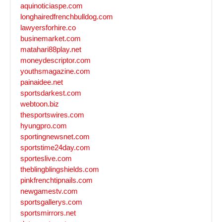
aquinoticiaspe.com
longhairedfrenchbulldog.com
lawyersforhire.co
businemarket.com
matahari88play.net
moneydescriptor.com
youthsmagazine.com
painaidee.net
sportsdarkest.com
webtoon.biz
thesportswires.com
hyungpro.com
sportingnewsnet.com
sportstime24day.com
sporteslive.com
theblingblingshields.com
pinkfrenchtipnails.com
newgamestv.com
sportsgallerys.com
sportsmirrors.net