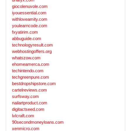
giocolenuvole.com
iyouessential.com
withloveamity.com
youlearncode.com
fxyatirim.com
abbuguide.com
technologyresult.com
webhostingoffers.org
whatszow.com
ehomeamerca.com
techintendo.com
techgreenpure.com
bestdropshipstore.com
cartelreviews.com
surfsway.com
nailartproduct.com
digitactseed.com
lvlcraft.com
90secondmoneyloans.com
xenmicro.com