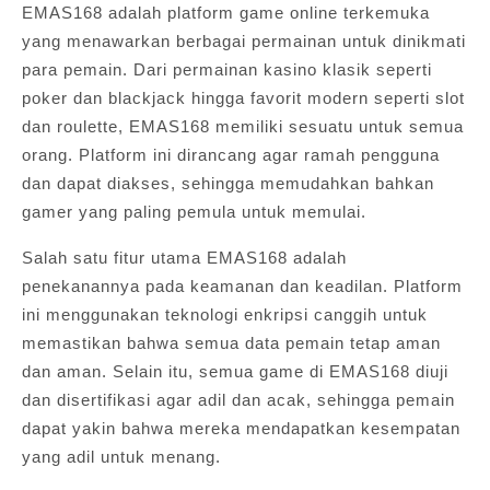
EMAS168 adalah platform game online terkemuka
yang menawarkan berbagai permainan untuk dinikmati
para pemain. Dari permainan kasino klasik seperti
poker dan blackjack hingga favorit modern seperti slot
dan roulette, EMAS168 memiliki sesuatu untuk semua
orang. Platform ini dirancang agar ramah pengguna
dan dapat diakses, sehingga memudahkan bahkan
gamer yang paling pemula untuk memulai.
Salah satu fitur utama EMAS168 adalah
penekanannya pada keamanan dan keadilan. Platform
ini menggunakan teknologi enkripsi canggih untuk
memastikan bahwa semua data pemain tetap aman
dan aman. Selain itu, semua game di EMAS168 diuji
dan disertifikasi agar adil dan acak, sehingga pemain
dapat yakin bahwa mereka mendapatkan kesempatan
yang adil untuk menang.