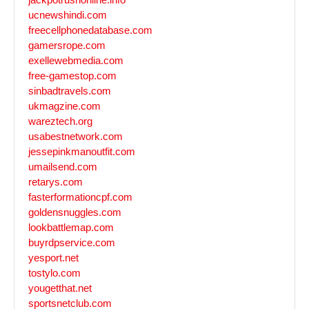
ucnewshindi.com
freecellphonedatabase.com
gamersrope.com
exellewebmedia.com
free-gamestop.com
sinbadtravels.com
ukmagzine.com
wareztech.org
usabestnetwork.com
jessepinkmanoutfit.com
umailsend.com
retarys.com
fasterformationcpf.com
goldensnuggles.com
lookbattlemap.com
buyrdpservice.com
yesport.net
tostylo.com
yougetthat.net
sportsnetclub.com