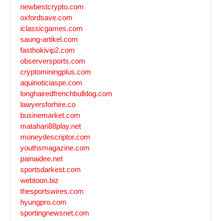
newbestcrypto.com
oxfordsave.com
iclassicgames.com
saung-artikel.com
fasthokivip2.com
observersports.com
cryptominingplus.com
aquinoticiaspe.com
longhairedfrenchbulldog.com
lawyersforhire.co
businemarket.com
matahari88play.net
moneydescriptor.com
youthsmagazine.com
painaidee.net
sportsdarkest.com
webtoon.biz
thesportswires.com
hyungpro.com
sportingnewsnet.com