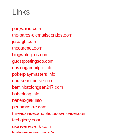
Links
punjwanis.com
the-parcs-clematiscondos.com
jusu-gb.com
thecarepet.com
blogwriterplus.com
guestpostingseo.com
casinogambitpro.info
pokerplaymasters.info
courseoncourse.com
bantinbatdongsan247.com
bahednog.info
bahenxgek.info
pertamaskre.com
threadsvideoandphotodownloader.com
techgiddy.com
usalivenetwork.com
jackpotrushonline.info