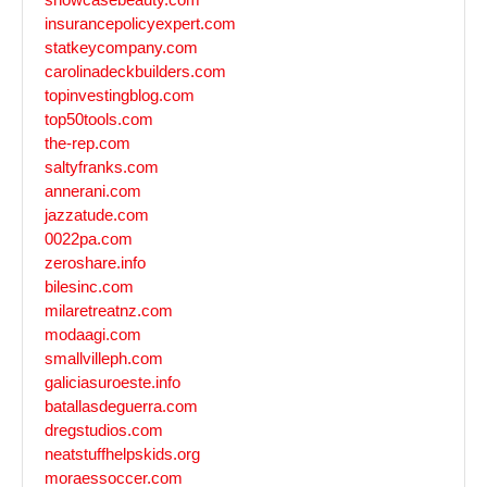
insurancepolicyexpert.com
statkeycompany.com
carolinadeckbuilders.com
topinvestingblog.com
top50tools.com
the-rep.com
saltyfranks.com
annerani.com
jazzatude.com
0022pa.com
zeroshare.info
bilesinc.com
milaretreatnz.com
modaagi.com
smallvilleph.com
galiciasuroeste.info
batallasdeguerra.com
dregstudios.com
neatstuffhelpskids.org
moraessoccer.com