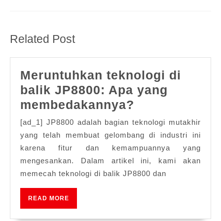
Previous
Next
post:
post:
Related Post
Meruntuhkan teknologi di
balik JP8800: Apa yang
Meruntuhkan
membedakannya?
teknologi
[ad_1] JP8800 adalah bagian teknologi mutakhir
di
yang telah membuat gelombang di industri ini
balik
karena fitur dan kemampuannya yang
mengesankan. Dalam artikel ini, kami akan
JP8800:
memecah teknologi di balik JP8800 dan
Apa
yang
READ
READ MORE
membedakan
MORE