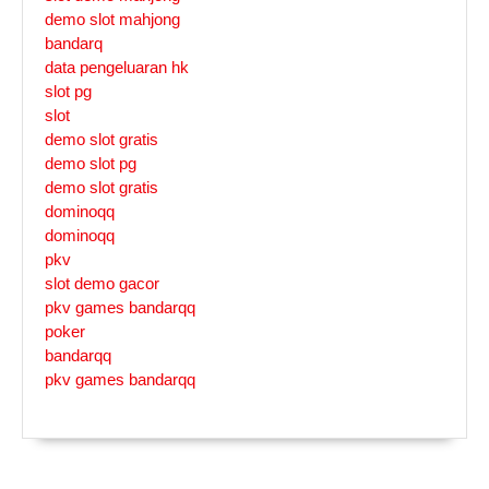
demo slot mahjong
bandarq
data pengeluaran hk
slot pg
slot
demo slot gratis
demo slot pg
demo slot gratis
dominoqq
dominoqq
pkv
slot demo gacor
pkv games bandarqq
poker
bandarqq
pkv games bandarqq