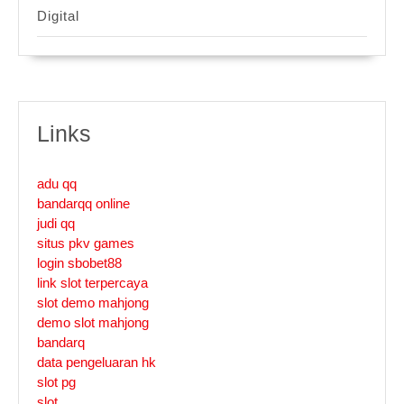
Digital
Links
adu qq
bandarqq online
judi qq
situs pkv games
login sbobet88
link slot terpercaya
slot demo mahjong
demo slot mahjong
bandarq
data pengeluaran hk
slot pg
slot