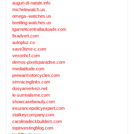
auguri-di-natale.info
michelewatch.us
omega--watches.us
breitling-watches.us
tgarnettcentrallautoads.com
fixadvert.com
autopluz.co
save3time-c.com
vexonhcf.com
demos-pixelsparadise.com
mediatitude.com
prewarmotorcycles.com
simracinglinks.com
dosyamerkezi.net
le-surrealisme.com
showcasebeauty.com
insurancepolicyexpert.com
statkeycompany.com
carolinadeckbuilders.com
topinvestingblog.com