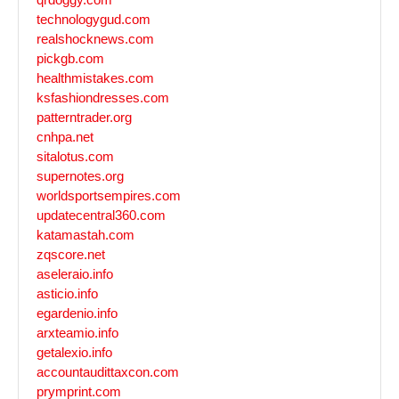
technologygud.com
realshocknews.com
pickgb.com
healthmistakes.com
ksfashiondresses.com
patterntrader.org
cnhpa.net
sitalotus.com
supernotes.org
worldsportsempires.com
updatecentral360.com
katamastah.com
zqscore.net
aseleraio.info
asticio.info
egardenio.info
arxteamio.info
getalexio.info
accountaudittaxcon.com
prymprint.com