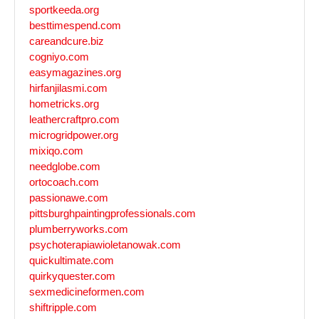
sportkeeda.org
besttimespend.com
careandcure.biz
cogniyo.com
easymagazines.org
hirfanjilasmi.com
hometricks.org
leathercraftpro.com
microgridpower.org
mixiqo.com
needglobe.com
ortocoach.com
passionawe.com
pittsburghpaintingprofessionals.com
plumberryworks.com
psychoterapiawioletanowak.com
quickultimate.com
quirkyquester.com
sexmedicineformen.com
shiftripple.com