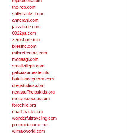
top50tools.com
the-rep.com
saltyfranks.com
annerani.com
jazzatude.com
0022pa.com
zeroshare.info
bilesinc.com
milaretreatnz.com
modaagi.com
smallvilleph.com
galiciasuroeste.info
batallasdeguerra.com
dregstudios.com
neatstuffhelpskids.org
moraessoccer.com
forochile.org
chart-track.com
wonderfultraveling.com
promocioname.net
wimaxworld.com