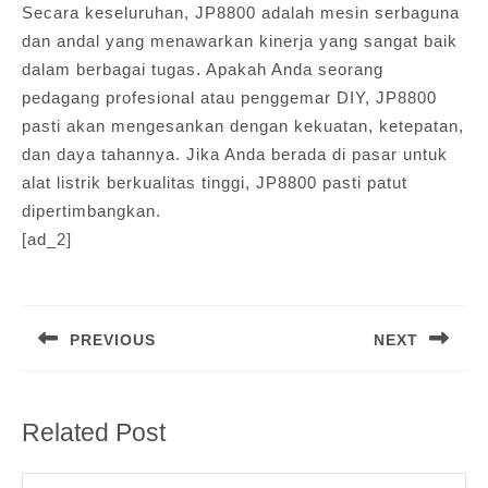
Secara keseluruhan, JP8800 adalah mesin serbaguna
dan andal yang menawarkan kinerja yang sangat baik
dalam berbagai tugas. Apakah Anda seorang
pedagang profesional atau penggemar DIY, JP8800
pasti akan mengesankan dengan kekuatan, ketepatan,
dan daya tahannya. Jika Anda berada di pasar untuk
alat listrik berkualitas tinggi, JP8800 pasti patut
dipertimbangkan.
[ad_2]
Post
navigation
PREVIOUS
NEXT
Previous
Next
post:
post:
Related Post