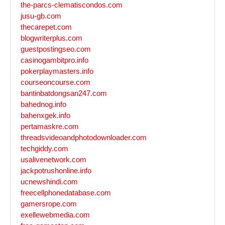
the-parcs-clematiscondos.com
jusu-gb.com
thecarepet.com
blogwriterplus.com
guestpostingseo.com
casinogambitpro.info
pokerplaymasters.info
courseoncourse.com
bantinbatdongsan247.com
bahednog.info
bahenxgek.info
pertamaskre.com
threadsvideoandphotodownloader.com
techgiddy.com
usalivenetwork.com
jackpotrushonline.info
ucnewshindi.com
freecellphonedatabase.com
gamersrope.com
exellewebmedia.com