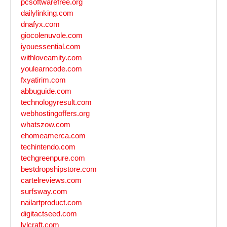
pcsoftwarefree.org
dailylinking.com
dnafyx.com
giocolenuvole.com
iyouessential.com
withloveamity.com
youlearncode.com
fxyatirim.com
abbuguide.com
technologyresult.com
webhostingoffers.org
whatszow.com
ehomeamerca.com
techintendo.com
techgreenpure.com
bestdropshipstore.com
cartelreviews.com
surfsway.com
nailartproduct.com
digitactseed.com
lvlcraft.com