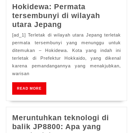
Hokidewa: Permata
tersembunyi di wilayah
Hokidewa:
utara Jepang
Permata
[ad_1] Terletak di wilayah utara Jepang terletak
tersembunyi
permata tersembunyi yang menunggu untuk
di
ditemukan – Hokidewa. Kota yang indah ini
terletak di Prefektur Hokkaido, yang dikenal
wilayah
karena pemandangannya yang menakjubkan,
utara
warisan
Jepang
READ
READ MORE
MORE
Meruntuhkan teknologi di
balik JP8800: Apa yang