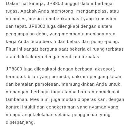
Dalam hal kinerja, JP8800 unggul dalam berbagai
tugas. Apakah Anda memotong, mengampelas, atau
memoles, mesin memberikan hasil yang konsisten
dan tepat. JP8800 juga dilengkapi dengan sistem
pengumpulan debu, yang membantu menjaga area
kerja Anda tetap bersih dan bebas dari puing -puing.
Fitur ini sangat berguna saat bekerja di ruang terbatas
atau di lokakarya dengan ventilasi terbatas.
JP8800 juga dilengkapi dengan berbagai aksesori,
termasuk bilah yang berbeda, cakram pengamplasan,
dan bantalan pemolesan, memungkinkan Anda untuk
menangani berbagai tugas tanpa harus membeli alat
tambahan. Mesin ini juga mudah dioperasikan, dengan
kontrol intuitif dan cengkeraman yang nyaman yang
mengurangi kelelahan selama penggunaan yang
diperpanjang.