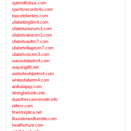
splendifulous.com
sportsrecords4u.com
topceleberites.com
ufabetting8m4.com
ufabetunionum3.com
ufabetvalueum3.com
ufabetvaultm7.com
ufabetvillageum7.com
ufabetvoicem3.com
waveufabetm4.com
wayang88.net
websiteufabetm4.com
whiteufabetm4.com
anikalappy.com
dininghelsinki.info
duanfrescariverside.info
etilerx.com
finestreplica.net
flounderandfumble.com
healthohunt.com