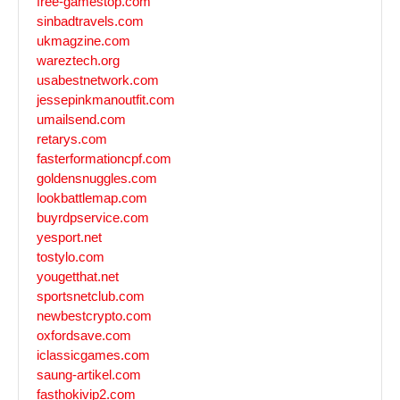
free-gamestop.com
sinbadtravels.com
ukmagzine.com
wareztech.org
usabestnetwork.com
jessepinkmanoutfit.com
umailsend.com
retarys.com
fasterformationcpf.com
goldensnuggles.com
lookbattlemap.com
buyrdpservice.com
yesport.net
tostylo.com
yougetthat.net
sportsnetclub.com
newbestcrypto.com
oxfordsave.com
iclassicgames.com
saung-artikel.com
fasthokivip2.com