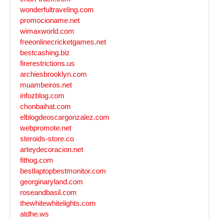
wonderfultraveling.com
promocioname.net
wimaxworld.com
freeonlinecricketgames.net
bestcashing.biz
firerestrictions.us
archiesbrooklyn.com
muambeiros.net
infozblog.com
chonbaihat.com
elblogdeoscargonzalez.com
webpromote.net
steroids-store.co
arteydecoracion.net
fithog.com
bestlaptopbestmonitor.com
georginaryland.com
roseandbasil.com
thewhitewhitelights.com
atdhe.ws