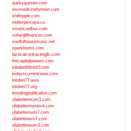
quirkyquester.com
sexmedicineformen.com
shiftripple.com
slotterpercaya.co
smartcoolbox.com
sohanjitfinances.com
soulfulhousemusic.net
sparklooms.com
tacticalcontractingllc.com
thecapitalpowers.com
tobabet88slot3.com
todayscurrentnews.com
totobet77.asia
totobet77.org
trendingpublication.com
ufabettererum3.com
ufabettermentm4.com
ufabettersum7.com
ufabettinwm7.com
ufabettinwum3.com