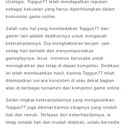
strategis, Topgun77 telah mendapatkan reputasi
sebagai kekuatan yang harus diperhitungkan dalam
komunitas game online.
Salah satu hal yang membedakan Topgun77 dari
gamer lain adalah dedikasinya untuk mengasah
keterampilannya. Dia menghabiskan berjam -jam
setiap hari berlatih dan menyempurnakan
gameplaynya, terus -menerus berusaha untuk
meningkatkan dan tetap di depan kompetisi. Dedikasi
ini telah membuahkan hasil, karena Topgun77 telah
ditempatkan secara konsisten di atau dekat bagian
atas di berbagai turnamen dan kompetisi game online.
Selain tingkat keterampilannya yang mengesankan,
Topgun77 juga dikenal karena sikapnya yang rendah
hati dan ramah. Terlepas dari keberhasilannya, ia
tetap rendah hati dan mudah didekati, selalu bersedia