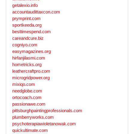
getalexio.info
accountaudittaxcon.com
prymprint.com
sportkeeda.org
besttimespend.com
careandcure.biz
cogniyo.com
easymagazines.org
hirfanjilasmi.com
hometricks.org
leathercraftpro.com
microgridpower.org
mixiqo.com
needglobe.com
ortocoach.com
passionawe.com
pittsburghpaintingprofessionals.com
plumberryworks.com
psychoterapiawioletanowak.com
quickultimate.com