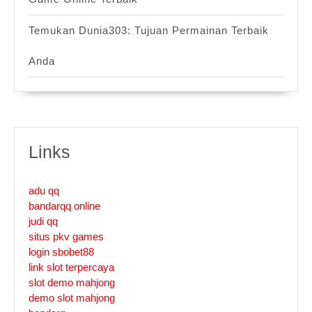
Temukan Dunia303: Tujuan Permainan Terbaik
Anda
Links
adu qq
bandarqq online
judi qq
situs pkv games
login sbobet88
link slot terpercaya
slot demo mahjong
demo slot mahjong