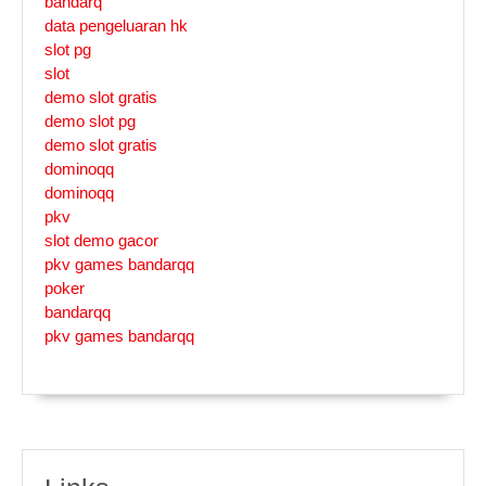
bandarq
data pengeluaran hk
slot pg
slot
demo slot gratis
demo slot pg
demo slot gratis
dominoqq
dominoqq
pkv
slot demo gacor
pkv games bandarqq
poker
bandarqq
pkv games bandarqq