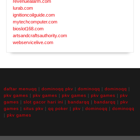
revenuealarm.com
lurab.com
ignitioncoilguide.com
mytechcomputer.com
bioslot168.com
artsandcraftsauthority.com
webservicelive.com
daftar menuqq
|
dominoqq pkv
|
dominoqq
|
dominoqq
|
pkv games
|
pkv games
|
pkv games
|
pkv games
|
pkv
games
|
slot gacor hari ini
|
bandarqq
|
bandarqq
|
pkv
games
|
situs pkv
|
qq poker
|
pkv
|
dominoqq
|
dominoqq
|
pkv games