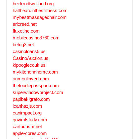
heckrodtwetland.org
halfheardinthestillness.com
mybestmassagechair.com
ericreed.net
fluxetine.com
mobilecasino8760.com
betqq3.net
casinoloans5.us
CasinoAuction.us
kipooglecouk.us
mykitchennhome.com
aumoulinvert.com
thefoodiepassport.com
superwindowproject.com
papibakigrafo.com
icanhazjs.com
canimpact.org
goviralstudy.com
cartourism.net
apple-cores.com