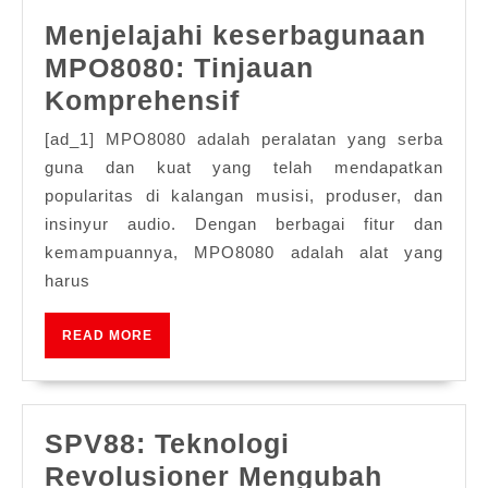
Menjelajahi keserbagunaan
MPO8080: Tinjauan
Menjelajahi
Komprehensif
keserbagunaan
[ad_1] MPO8080 adalah peralatan yang serba
MPO8080:
guna dan kuat yang telah mendapatkan
Tinjauan
popularitas di kalangan musisi, produser, dan
insinyur audio. Dengan berbagai fitur dan
Komprehensif
kemampuannya, MPO8080 adalah alat yang
harus
READ
READ MORE
MORE
SPV88: Teknologi
Revolusioner Mengubah