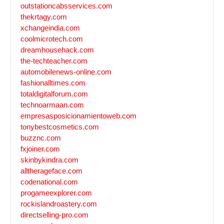
outstationcabsservices.com
thekrtagy.com
xchangeindia.com
coolmicrotech.com
dreamhousehack.com
the-techteacher.com
automobilenews-online.com
fashionalltimes.com
totaldigitalforum.com
technoarmaan.com
empresasposicionamientoweb.com
tonybestcosmetics.com
buzznc.com
fxjoiner.com
skinbykindra.com
alltherageface.com
codenational.com
progameexplorer.com
rockislandroastery.com
directselling-pro.com