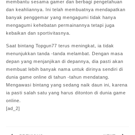
membantu sesama gamer dan berbagi pengetahuan
dan keahliannya. Ini telah membuatnya mendapatkan
banyak penggemar yang mengagumi tidak hanya
mengagumi kehebatan permainannya tetapi juga
kebaikan dan sportivitasnya.
Saat bintang Topgun77 terus meningkat, ia tidak
menunjukkan tanda -tanda melambat. Dengan masa
depan yang menjanjikan di depannya, dia pasti akan
membuat lebih banyak nama untuk dirinya sendiri di
dunia game online di tahun -tahun mendatang.
Mengawasi bintang yang sedang naik daun ini, karena
ia pasti salah satu yang harus ditonton di dunia game
online.
[ad_2]
Post
navigation