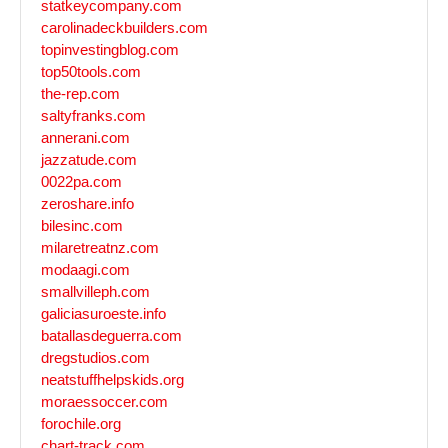
statkeycompany.com
carolinadeckbuilders.com
topinvestingblog.com
top50tools.com
the-rep.com
saltyfranks.com
annerani.com
jazzatude.com
0022pa.com
zeroshare.info
bilesinc.com
milaretreatnz.com
modaagi.com
smallvilleph.com
galiciasuroeste.info
batallasdeguerra.com
dregstudios.com
neatstuffhelpskids.org
moraessoccer.com
forochile.org
chart-track.com